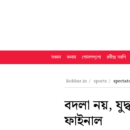
সকাল
কলাম
গোলগপ্‌পো
রবীন্দ্র সরণি
Robbar.in
sports
spectat
বদলা নয়, যুদ
ফাইনাল