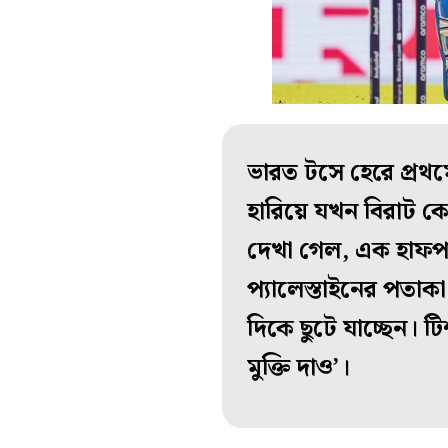
ভারত টসে হেরে প্রথম
হারিয়ে যখন বিরাট ক
দেখা গেল, এক হাফপ্যান
প্যালেস্তাইনের পতাক
দিকে ছুটে যাচ্ছেন। টি
মুক্তি দাও’।