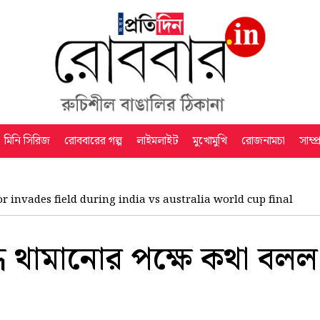
মিনি সিরিজ
রোববারের গল্প
লাইমলাইট
মুখোমুখি
রোজনামচা
সাম্প
or invades field during india vs australia world cup final
্ধ থামানোর পক্ষে কথা বলল 