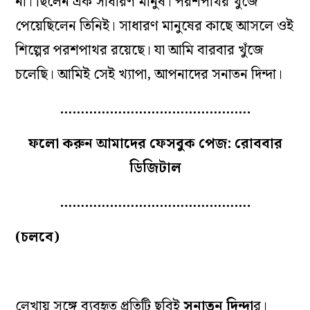
না। ছিলেন এক সাধারণ মানুষ। পরশপাথর খুঁজে
পেয়েছিলেন তিনিই। সাধারণ মানুষের কাছে আসলে ওই
শিল্পের পরশপাথর রয়েছে। যা আমি বারবার খুঁজে
চলেছি। আমিই সেই খ্যাপা, আপনাদের সনাতন দিন্দা।
……………………………………….
ফলো করুন আমাদের ফেসবুক পেজ: রোববার
ডিজিটাল
……………………………………….
(চলবে)
লেখায় সঙ্গে ব্যবহৃত প্রতিটি ছবিই
সনাতন দিন্দা
র।