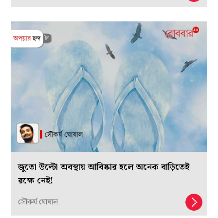
জুতো উল্টো অবস্থায় আবিষ্কার হলে অনেক বাড়িতেই
রক্ষে নেই!
সৌকর্য ঘোষাল