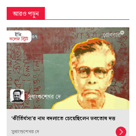
আরও পড়ুন
‘কীর্তির্যস্য’র নাম বদলাতে চেয়েছিলেন ভবতোষ দত্ত
সুধাংশুশেখর দে