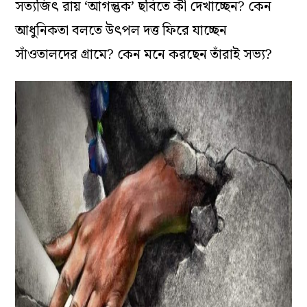
সত্যজিৎ রায় ‘আগন্তুক’ ছবিতে কী দেখাচ্ছেন? কেন
আধুনিকতা বলতে উৎপল দত্ত ফিরে যাচ্ছেন
সাঁওতালদের গ্রামে? কেন মনে করছেন তাঁরাই সভ্য?