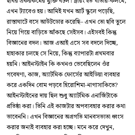
ছবির একরকমের মুক্তি ঘটল। ড্রয়িং হত খাতায়-কলমে,
এখন ট্যাবেও হয়। আমিই যখন আর্ট স্কুলে পড়েছি,
রাস্তাঘাটে বসে আউটডোর করেছি– এখন তো ছবি তুলে
নিয়ে গিয়ে বাড়িতে আঁকছে সেইসব। এইসবই কিন্তু
বিজ্ঞানের বদল। আজ এআই এসে সব বদলে দিচ্ছে,
হাহাকার চলছে সে নিয়ে, কিন্তু ব্যাপারটা প্রথমবার
হয়নি। আইনস্টাইন কি কখনও ভেবেছিলেন ওঁর
গবেষণা, কাজ, অ্যাটমিক ফোর্সের আইডিয়া ব্যবহার
করে একদিন বোম পড়বে হিরোশিমা-নাগাসাকিতে?
আইনস্টাইনের দায় ছিল শুধু অ্যাটমিক এনার্জিটাকে
প্রতিষ্ঠা করা। তিনি এই কাজটার অপব্যবহার করার কথা
ভাবেননি। এখন বিজ্ঞানের অগ্রগতি মানবসভ্যতা ধ্বংস
করার জন্যই ব্যবহার করা হচ্ছে। মনে করে দেখুন,