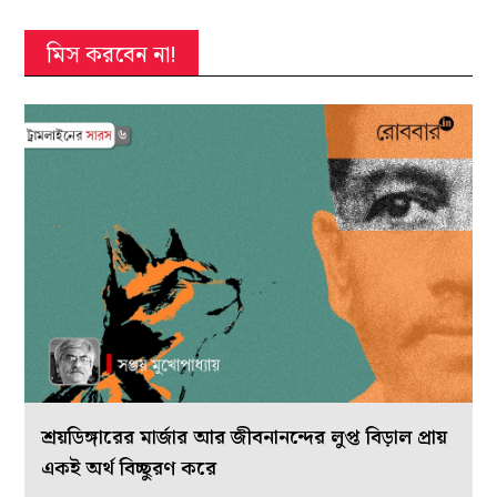
মিস করবেন না!
শ্রয়ডিঙ্গারের মার্জার আর জীবনানন্দের লুপ্ত বিড়াল প্রায়
একই অর্থ বিচ্ছুরণ করে