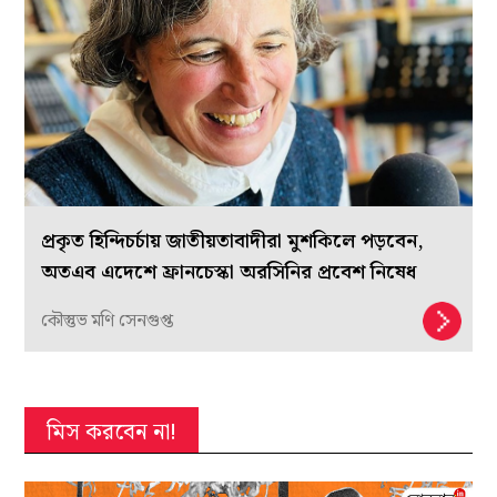
প্রকৃত হিন্দিচর্চায় জাতীয়তাবাদীরা মুশকিলে পড়বেন,
অতএব এদেশে ফ্রানচেস্কা অরসিনির প্রবেশ নিষেধ
কৌস্তুভ মণি সেনগুপ্ত
মিস করবেন না!