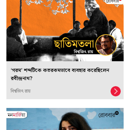
‘গরম’ শব্দটিকে কতরকমভাবে ব্যবহার করেছিলেন
রবীন্দ্রনাথ?
বিশ্বজিৎ রায়