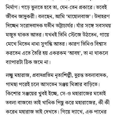
নির্মাণ। গড়ে তুলতে হবে তা, যেন-তেন প্রকারে। তবেই
জীবন জাদুকরী। বলছেন, আমি ‘মাহোলবাজ’। উদাহরণ
দিচ্ছেন সরোদবাদক যতীন ভট্টাচার্যর। যাঁর সঙ্গে সবসময়
মজুত থাকত আতর। যখনই তিনি স্টেজে উঠতেন, গায়ে
মেখে নিতেন নানা সুগন্ধি আতর। কারণ তিনিও বিশ্বাস
করতেন এতে তৈরি হয় একরকম ‘আবহ’, তা না থাকলে
ব‌্যাপারটা ঠিক জমে না।
লচ্ছু মহারাজ, প্রবাদপ্রতিম নৃত্যশিল্পী, দুরন্ত তবলাবাদক,
গামছা পরেই চলে আসতেন সঞ্জয় মিশ্রার বাড়িতে।
কিশোর সঞ্জয়ের খুবই ইচ্ছে, সে-ও মহারাজের মতোই
তবলা বাজবে! তাই খানিক পিছু করে মহারাজের, কী কী
করেন মহারাজ তাই দেখতে। গিয়ে দ‌্যাখে, এক পানের