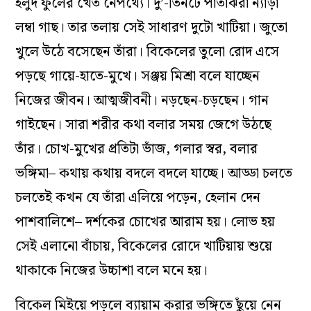
হলুদ ফুলের খেত নেপথ্যে। দু’-তিনটে পাতাঝরা ন‌্যাড়া
লম্বা গাছ। তার তলায় সেই সাধারণ দুটো খাটিয়া। জুতো
খুলে উঠে বসেছেন তাঁরা। বিকেলের তুলো রোদ এসে
পড়ছে গায়ে-হাতে-মুখে। সঞ্জয় মিশ্রা বলে যাচ্ছেন
নিজের জীবন। আত্মজীবনী। নড়ছেন-চড়ছেন। গান
গাইছেন। সারা শরীর কথা বলার সময় জেগে উঠছে
তাঁর। চোখ-মুখের প্রতিটা ভাঁজ, গলার স্বর, বলার
ভঙ্গিমা– কথায় কথায় বদলে বদলে যাচ্ছে। আড্ডা চলতে
চলতেই কখন যে তাঁরা এলিয়ে পড়েন, হেলান দেন
পাশবালিশে– দর্শকের চোখের আরাম হয়। লোভ হয়
সেই এলানো বাঁচায়, বিকেলের রোদে খাটিয়ায় শুয়ে
থাকাকে নিজের উচ্চাশা বলে মনে হয়।
বিকেল মিইয়ে পড়লে ব‌্যায়াম করার ভঙ্গিতে ছুঁয়ে নেন