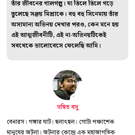
তাঁর জীবনের গালগল্প। যা তিলে তিলে গড়ে
তুলেছে সঞ্জয় মিশ্রাকে। বহু বহু সিনেমায় তাঁর
অসামান্য অভিনয় দেখার পরও, কেন মনে হয়
এই আত্মজীবনীটি, এই না-অভিনয়টিকেই
সবথেকে ভালোবেসে ফেলেছি আমি।
সম্বিত বসু
বেনারস। গঙ্গার ঘাট। ছলাৎছল। গোটা পঞ্চাশেক
মানুষের জটলা। জটলার কেন্দ্রে এক মহাজাগতিক