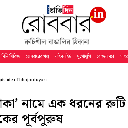
মিনি সিরিজ
রোববারের গল্প
লাইমলাইট
মুখোমুখি
রোজনামচা
সাম্প
pisode of bhajarduyari
কাকা’ নামে এক ধরনের রুটি
 পূর্বপুরুষ