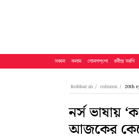
সকাল
কলাম
গোলগপ্‌পো
রবীন্দ্র সরণি
Robbar.in
column
20th e
নর্স ভাষায় ‘
আজকের কেকের