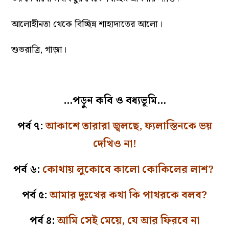
আলোহীনতা থেকে বিচ্ছিন্ন শাহাদাতের আলো।
শুভরাত্রি, গাজ়া।
…পড়ুন কবি ও বধ্যভূমি…
পর্ব ৭:
আকাশে তারারা জ্বলছে, ফ্যলাস্তিনকে ভয়
দেখিও না!
পর্ব ৬:
কোথায় লুকোবে কালো কোকিলের লাশ?
পর্ব ৫:
আমার দুঃখের কথা কি পাথরকে বলব?
পর্ব ৪:
আমি সেই মেয়ে, যে আর ফিরবে না