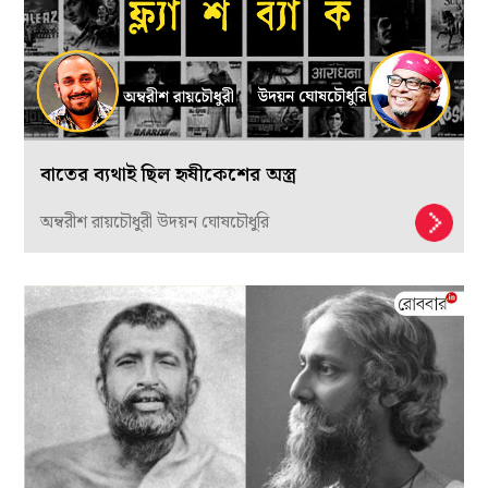
বাতের ব্যথাই ছিল হৃষীকেশের অস্ত্র
অম্বরীশ রায়চৌধুরী উদয়ন ঘোষচৌধুরি