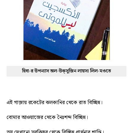
হিবা-র উপন্যাস অল-উক্‌সুজিন লায়সা লিল-মওতে
এই গাজ়ায় রকেটের ঝলকানির থেকে রাত বিচ্ছিন্ন।
বোমার আওয়াজের থেকে নৈঃশব্দ বিচ্ছিন্ন।
ভয় দেখানো সবকিছুর থেকে বিচ্ছিন্ন প্রার্থনার শান্তি।