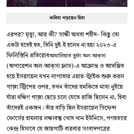
কবিতা পড়ছেন হিবা
এরপর? মৃত্যু, আর কী? সাক্ষী অথবা শহীদ– কিছু তো
একটা হতেই হত, তিনি দুই-ই হলেন না হয়! ২০২৩-এ
ফিলিস্তিনি প্রতিরোধ
আমালিয়াত তুফাঁ অল-আক্‌সা
(অপারেশন অল-আক্‌সা ফ্লাড)-এ আক্রান্ত ও আতঙ্কিত
হয়ে ইসরায়েল যখন লাগাতার এয়ার-স্ট্রাইক শুরু করল
গাজ়া স্ট্রিপের ওপর, তখন তাঁদের হুমকিতে মাথা নুইয়ে
যাঁরা দক্ষিণ গাজ়া ছেড়ে চলে যেতে রাজি ছিলেন না, হিবা
তাঁদেরই একজন। তাঁর বাড়ি ছিল ইসরায়েল ডিফেন্স
ফোর্সের হামলার লক্ষ্যবস্তু খোদ খান ইউনিসে, গণহত্যার
কেন্দ্র হিসাবে যে জায়গাটি বারবার সংবাদপত্রের