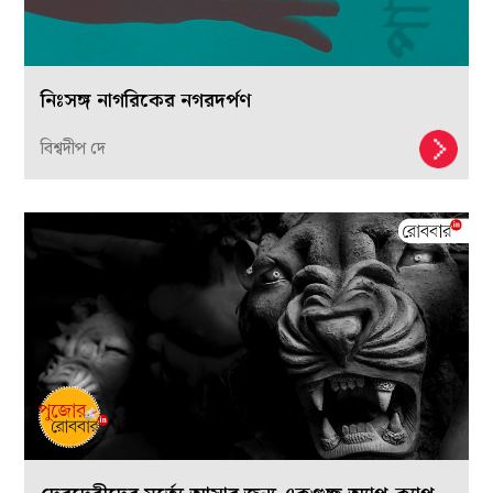
নিঃসঙ্গ নাগরিকের নগরদর্পণ
বিশ্বদীপ দে