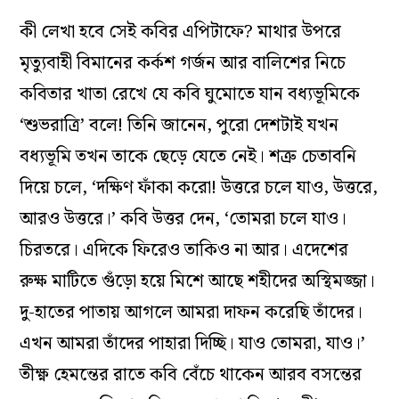
কী লেখা হবে সেই কবির এপিটাফে? মাথার উপরে
মৃত্যুবাহী বিমানের কর্কশ গর্জন আর বালিশের নিচে
কবিতার খাতা রেখে যে কবি ঘুমোতে যান বধ্যভূমিকে
‘শুভরাত্রি’ বলে! তিনি জানেন, পুরো দেশটাই যখন
বধ্যভূমি তখন তাকে ছেড়ে যেতে নেই। শত্রু চেতাবনি
দিয়ে চলে, ‘দক্ষিণ ফাঁকা করো! উত্তরে চলে যাও, উত্তরে,
আরও উত্তরে।’ কবি উত্তর দেন, ‘তোমরা চলে যাও।
চিরতরে। এদিকে ফিরেও তাকিও না আর। এদেশের
রুক্ষ মাটিতে গুঁড়ো হয়ে মিশে আছে শহীদের অস্থিমজ্জা।
দু-হাতের পাতায় আগলে আমরা দাফন করেছি তাঁদের।
এখন আমরা তাঁদের পাহারা দিচ্ছি। যাও তোমরা, যাও।’
তীক্ষ্ণ হেমন্তের রাতে কবি বেঁচে থাকেন আরব বসন্তের