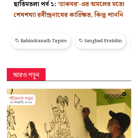
ছাতিমতলা পর্ব ১:
‘ডাকঘর’-এর অমলের মতো
শেষশয্যা রবীন্দ্রনাথের কাঙ্ক্ষিত, কিন্তু পাননি
Rabindranath Tagore
Sangbad Pratidin
আরও পড়ুন