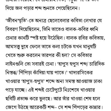
দিয়ে জল পড়ার শব্দ শুনতে
পেয়েছিলেন
।
‘
জীবনস্মৃতি
’-তে
অন্যত্র
ছেলেবেলার
কবিতা লেখার
যে
বিবরণ দিয়েছিলেন, তিনি তাতে
ও
বালক-কবির
ধ্বনি
চেনার
কানটি স্পষ্ট হয়ে উঠে
ছিল
।
বালক রবির কবিতায়,
আমসত্ত্ব
দুধে ফেলে তাতে কলা চটকে যখন
মানুষটি
খেতে শুরু করলেন তারপর কী হল?
সে কবিতার
লাইনগুলি তো
সবারই
চেনা
।
‘হাপুস
হুপুস
শব্দ/ চারিদিক
নিস্তব্ধ/
পিঁপিড়া
কাঁদিয়া
যায় পাতে।’
খাদ্যরসিকের
খাওয়ার
‘
হাপুস-
হুপুস
’
শব্দে অন্য
সমস্ত
আওয়াজ
ঢাকা
পড়ে যাচ্ছে।
এই শব্দই
চেটেপুটে
নিঃশেষে
খাওয়ার
ছবিটি প্রত্যক্ষ করে তুলছে।
আর তাঁর খাওয়া শেষ হলে
জেগে
উঠছে আরেকটি শব্দ–
সে শব্দ
পিঁপড়ের
কান্না
র
।