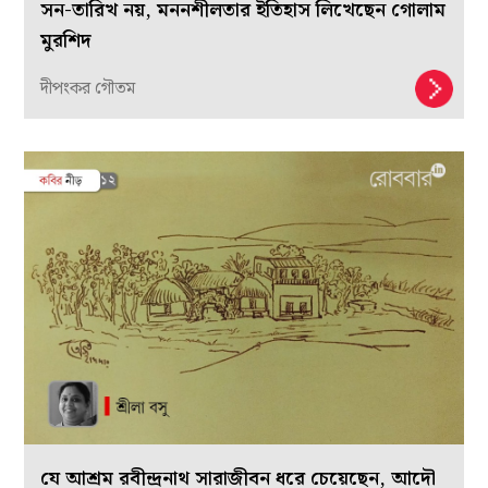
সন-তারিখ নয়, মননশীলতার ইতিহাস লিখেছেন গোলাম
মুরশিদ
দীপংকর গৌতম
যে আশ্রম রবীন্দ্রনাথ সারাজীবন ধরে চেয়েছেন, আদৌ