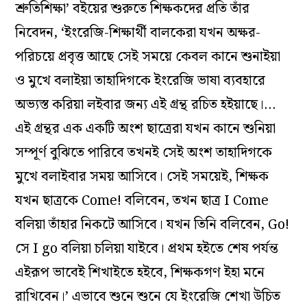
শ্রুতিশিক্ষা
’
বইয়ের
শুরুতে শিক্ষকদের প্রতি তাঁর
নিবেদন, ‘
ইংরেজি
-শিক্ষার্থী বালকেরা যখন অক্ষর-
পরিচয়ে প্রবৃত্ত আছে সেই সময়ে কেবল কানে শুনাইয়া
ও মুখে বলাইয়া তাহাদিগকে
ইংরেজি
ভাষা ব্যবহারে
অভ্যস্ত করিয়া
লইবার
জন্য এই গ্রন্থ রচিত হইয়াছে।
…
এই
গ্রন্থর
এক একটি অংশ ছাত্রেরা যখন কানে শুনিয়া
সম্পূর্ণ
বুঝিতে
পারিবে তখনই সেই অংশ তাহাদিগকে
মুখে বলাইবার সময় আসিবে। সেই সময়েই
,
শিক্ষক
যখন ছাত্রকে
Come!
বলিবেন
,
তখন ছাত্র
I Come
বলিয়া
তাঁহার
নিকটে
আসিবে। যখন তিনি বলিবেন
, Go!
সে
I go
বলিয়া চলিয়া যাইবে। প্রথম হইতে শেষ পর্যন্ত
এইরূপ ভাবেই শিখাইতে হইবে
,
শিক্ষকগণ ইহা মনে
রাখিবেন
।
’
এভাবে শুনে
শুনে
যে
ইংরেজি
শেখা উচিত