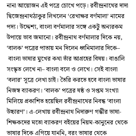
নানা আয়োজন এই পত্রে চোখে পড়ে।
রবীন্দ্রনাথের দাদা
দ্বিজেন্দ্রনাথ
ঠাকুর লিখলেন ‘
রেখাক্ষর
বর্ণমালা’ নামের
পদ্য। উদ্দেশ্য, বাংলা বর্ণমালার সঙ্গে একটু অন্যরকম
উপায়ে ভাব জমানো।
রবীন্দ্রনাথ বর্ণমালার দিকে নয়,
‘বালক’ পত্রের
পাতায় মন দিলেন
ধ্বনিমালার
দিকে–
বাংলা ভাষার মুখের কথা তাঁর আগ্রহের বিষয়।
বাঙালি
সংস্কৃত লেখে না–
বাংলা বলে ও লেখে। সেই বাংলা
‘
বলার
’
সূত্রে লেখা চাই
। তৈরি করতে হবে
বাংলা ভাষার
নিজস্ব ব্যাকরণ।
‘বালক’ পত্রের ষষ্ঠ ও
সপ্তম
সংখ্যা
মিলিয়ে প্রকাশিত হয়েছিল রবীন্দ্রনাথের নিবন্ধ ‘বাংলা
উচ্চারণ’। এ-লেখায় রবীন্দ্রনাথ
নিদারুণ গম্ভীর ভাষা-
শিক্ষকদের
মতো
ব্যাকরণ
বইয়ের
নিয়ম-কানুনের
থেকে
ভাষার দিকে এগিয়ে যাননি,
বরং
ভাষার থেকে