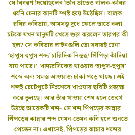
যে বিবরণ দিয়েছিলেন তিনি তাতে
ও
বালক-কবির
ধ্বনি চেনার
কানটি স্পষ্ট হয়ে উঠে
ছিল
।
বালক
রবির কবিতায়,
আমসত্ত্ব
দুধে ফেলে তাতে কলা
চটকে যখন
মানুষটি
খেতে শুরু করলেন তারপর কী
হল?
সে কবিতার লাইনগুলি তো
সবারই
চেনা
।
‘হাপুস
হুপুস
শব্দ/ চারিদিক নিস্তব্ধ/
পিঁপিড়া
কাঁদিয়া
যায় পাতে।’
খাদ্যরসিকের
খাওয়ার
‘
হাপুস-
হুপুস
’
শব্দে অন্য
সমস্ত
আওয়াজ
ঢাকা পড়ে যাচ্ছে।
এই
শব্দই
চেটেপুটে
নিঃশেষে
খাওয়ার ছবিটি প্রত্যক্ষ
করে তুলছে।
আর তাঁর খাওয়া শেষ হলে
জেগে
উঠছে আরেকটি শব্দ–
সে শব্দ
পিঁপড়ের
কান্না
র
।
পিঁপড়ের
কান্নার
শব্দ যেমন-তেমন কবি হলে শুনতে
পেতেন না। এখানেই,
পিঁপড়ের
কান্নার
শব্দের