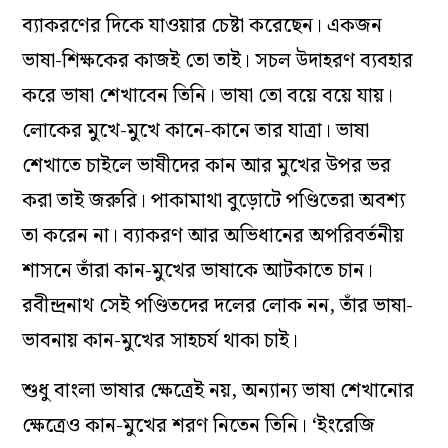
ব্যাকরণের দিকে যাওয়ার চেষ্টা করেছেন। একজন
ভাষা-শিক্ষকের কাজই তো তাই।
সচল উদাহরণ ব্যবহার
করে ভাষা শেখাবেন তিনি।
ভাষা তো
বয়ে
বয়ে
যায়।
লোকের মুখে-মুখে কানে-কানে তার যাত্রা। ভাষা
শেখাতে
চাইলে
ভাষীদের
কান আর মুখের উপর ভর
করা
তাই
জরুরি
।
পাকামাথা
বুড়োটে
পণ্ডিতেরা
অবশ্য
তা করেন না। ব্যাকরণ আর অভিধানের
অপরিবর্তনীয়
শাসনে তাঁরা
কান-মুখের
ভাষাকে আটকাতে চান।
রবীন্দ্রনাথ সেই পণ্ডিতদের দলের লোক নন,
তাঁর ভাষা-
ভাব
নায়
কান-মুখের সাহচর্য থাকা চাই।
শুধু বাংলা ভাষার ক্ষেত্রেই নয়, অন্যান্য ভাষা
শেখানোর
ক্ষেত্রেও কান-মুখের শরণ
নিতেন
তিনি। ‘
ইংরেজি