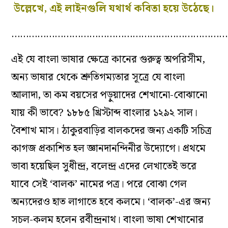
উল্লেখে, এই লাইনগুলি যথার্থ কবিতা হয়ে উঠেছে।
…………………………………………………………………
এই যে বাংলা ভাষার ক্ষেত্রে কানের গুরুত্ব অপরিসীম,
অন্য ভাষার থেকে
শ্রুতিগম্যতার
সূত্রে
যে
বাংলা
আলাদা, তা কম বয়সের পড়ুয়াদের শেখানো-বোঝানো
যায় কী ভাবে? ১৮৮৫
খ্রিস্টাব্দ
বাংলার
১২৯২
সাল।
বৈশাখ মাস। ঠাকুরবাড়ির বালকদের জন্য একটি সচিত্র
কাগজ প্রকাশিত হল
জ্ঞানদানন্দিনীর
উদ্যোগে। প্রথমে
ভাবা হয়েছিল
সুধীন্দ্র
,
বলেন্দ্র
এদের লেখাতেই ভরে
যাবে সেই ‘বালক’ নামের পত্র। পরে বোঝা গেল
অন্যদেরও হাত লাগাতে
হবে
কলমে। ‘বালক’-এর জন্য
সচল-কলম হলেন রবীন্দ্রনাথ। বাংলা ভাষা
শেখানোর