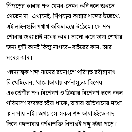
পিঁপড়ের
কান্নার
শব্দ যেমন-তেমন কবি হলে শুনতে
পেতেন না। এখানেই,
পিঁপড়ের
কান্নার
শব্দের উল্লেখে,
এই লাইনগুলি যথার্থ কবিতা হয়ে উঠেছে।
সে শব্দ
শোনার জন্য চাই মনের কান।
ভালো করে
ভাষা শেখার
জন্য দু’টি কানই
কিন্তু
লাগবে–
বাইরের
কান, আর
মনের কান।
‘
ধ্বন্যাত্মক
শব্দ’ নামের
রচনাংশে
পরিণত
রবীন্দ্রনাথ
লিখেছিলেন, ‘
বাংলাভাষায়
বর্ণনাসূচক
বিশেষ
একশ্রেণীর
শব্দ বিশেষণ ও ক্রিয়ার বিশেষণ রূপে বহুল
পরিমাণে ব্যবহৃত হইয়া থাকে
,
তাহারা অভিধানের মধ্যে
স্থান পায় নাই। অথচ সে-সকল শব্দ ভাষা হইতে বাদ
দিলে
বঙ্গভাষার
বর্ণনাশক্তি
নিতান্তই পঙ্গু হইয়া পড়ে।
’