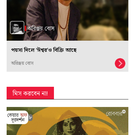
পয়সা দিলে ‘ঈশ্বর’ও বিক্রি আছে
অরিঞ্জয় বোস
মিস করবেন না!