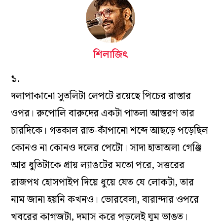
শিলাজিৎ
১.
দলাপাকানো সুতলিটা লেপটে রয়েছে পিচের রাস্তার
ওপর। রুপোলি বারুদের একটা পাতলা আস্তরণ তার
চারদিকে। গতকাল রাত-কাঁপানো শব্দে আছড়ে পড়েছিল
কোনও না কোনও দলের পেটো। সাদা হাতাঅলা গেঞ্জি
আর ধুতিটাকে প্রায় ল‌্যাঙটের মতো পরে, সত্তরের
রাজপথ হোসপাইপ দিয়ে ধুয়ে যেত যে লোকটা, তার
নাম জানা হয়নি কখনও। ভোরবেলা, বারান্দার ওপরে
খবরের কাগজটা, দমাস করে পড়লেই ঘুম ভাঙত।