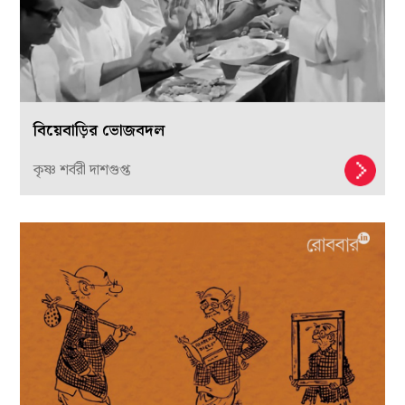
বিয়েবাড়ির ভোজবদল
কৃষ্ণ শর্বরী দাশগুপ্ত