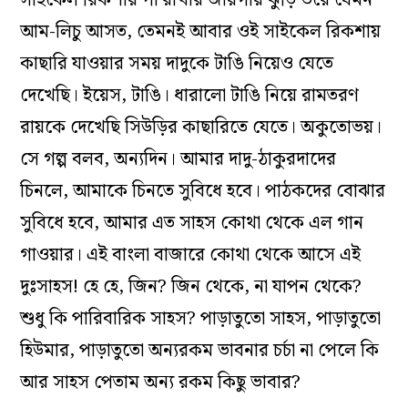
সাইকেল রিকশায় পা রাখার জায়গায় ঝুড়ি ভরে যেমন
আম-লিচু আসত, তেমনই আবার ওই সাইকেল রিকশায়
কাছারি যাওয়ার সময় দাদুকে টাঙি নিয়েও যেতে
দেখেছি। ইয়েস, টাঙি। ধারালো টাঙি নিয়ে রামতরণ
রায়কে দেখেছি সিউড়ির কাছারিতে যেতে। অকুতোভয়।
সে গল্প বলব, অন‌্যদিন। আমার দাদু-ঠাকুরদাদের
চিনলে, আমাকে চিনতে সুবিধে হবে। পাঠকদের বোঝার
সুবিধে হবে, আমার এত সাহস কোথা থেকে এল গান
গাওয়ার। এই বাংলা বাজারে কোথা থেকে আসে এই
দুঃসাহস! হে হে, জিন? জিন থেকে, না যাপন থেকে?
শুধু কি পারিবারিক সাহস? পাড়াতুতো সাহস, পাড়াতুতো
হিউমার, পাড়াতুতো অন‌্যরকম ভাবনার চর্চা না পেলে কি
আর সাহস পেতাম অন‌্য রকম কিছু ভাবার?