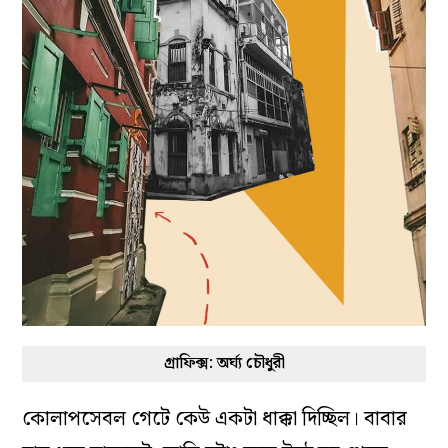
গ্রাফিক্স: অর্ঘ্য চৌধুরী
কোলাপসেবল গেটে কেউ একটা ধাক্কা দিচ্ছিল। বাবার