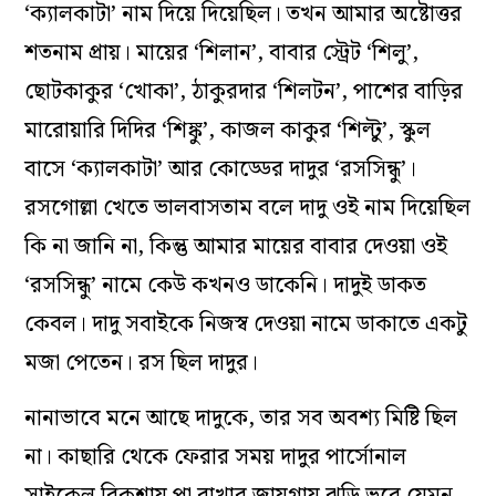
‘ক‌্যালকাটা’ নাম দিয়ে দিয়েছিল। তখন আমার অষ্টোত্তর
শতনাম প্রায়। মায়ের ‘শিলান’, বাবার স্ট্রেট ‘শিলু’,
ছোটকাকুর ‘খোকা’, ঠাকুরদার ‘শিলটন’, পাশের বাড়ির
মারোয়ারি দিদির ‘শিঙ্কু’, কাজল কাকুর ‘শিল্টু’, স্কুল
বাসে ‘ক্যালকাটা’ আর কোড্ডের দাদুর ‘রসসিন্ধু’।
রসগোল্লা খেতে ভালবাসতাম বলে দাদু ওই নাম দিয়েছিল
কি না জানি না, কিন্তু আমার মায়ের বাবার দেওয়া ওই
‘রসসিন্ধু’ নামে কেউ কখনও ডাকেনি। দাদুই ডাকত
কেবল। দাদু সবাইকে নিজস্ব দেওয়া নামে ডাকাতে একটু
মজা পেতেন। রস ছিল দাদুর।
নানাভাবে মনে আছে দাদুকে, তার সব অবশ্য মিষ্টি ছিল
না। কাছারি থেকে ফেরার সময় দাদুর পার্সোনাল