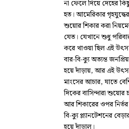
না ফেলে দিয়ে দেহের কিছ
হত। আমেরিকার গৃহযুদ্ধে
শুয়োর শিকার করা নিয়মের
যেত। যেখানে শুধু পরিবা
করে খাওয়া ছিল এই উৎসবে
বার-বি-ক্যু অত্যন্ত জনপ্র
হয়ে দাঁড়ায়, আর এই উৎসব
মাংসের আচার, যাতে বেশি
দিকের বাসিন্দারা শুয়োর 
আর শিকারের ওপর নির্ভর 
বি-ক্যু প্ল্যানটেশনের বেড়
হয়ে দাঁড়াল।