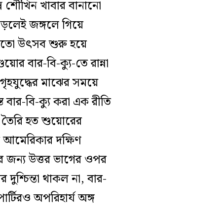
্ন শৌখিন খাবার বানানো
 পড়লেই জঙ্গলে গিয়ে
মতো উৎসব শুরু হয়ে
র বার-বি-ক্যু-তে রান্না
ৃহযুদ্ধের মাঝের সময়ে
্ত বার-বি-ক্যু করা এক রীতি
 তৈরি হত শুয়োরের
র আমেরিকার দক্ষিণ
ের জন্য উত্তর ভাগের ওপর
শ্চিন্তা থাকল না, বার-
ার্টিরও অপরিহার্য অঙ্গ