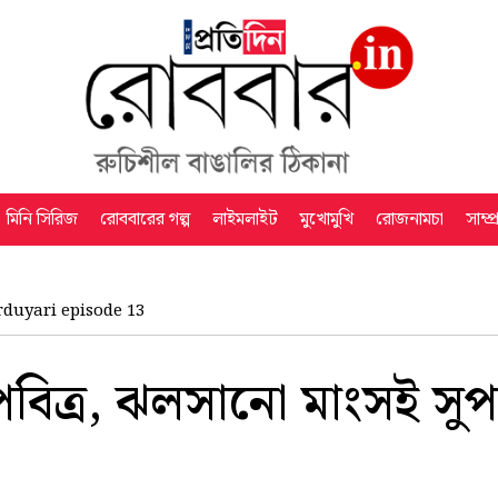
মিনি সিরিজ
রোববারের গল্প
লাইমলাইট
মুখোমুখি
রোজনামচা
সাম্প
duyari episode 13
িত্র, ঝলসানো মাংসই সুপ