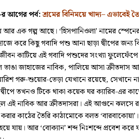
’-র আগের পর্ব:
শ্রমের বিনিময়ে খাদ্য– এভাবেই ত
িয়ে আর এক গল্প আছে। ‘হিসপানিওলা’ নামের স্পেনে
জাহাজে করে কিছু গবাদি পশু আনা ছাড়া দ্বীপের জন্য 
ঝাট জীবন কাটিয়ে এই গবাদি পশুদের সংখ্যা ফুলেফেঁ
 ভাঙা জাহাজের নাবিক, পালিয়ে আসা ক্রীতদাস আর 
েওয়ারিশ গরু-শুয়োর-ভেড়া যেখানে রয়েছে, সেখানে 
 দ্বীপে তখনও টিকে থাকা কয়েক ঘর ক্যারিব-এর ক
ছিল এই নাবিক আর ক্রীতদাসরা। এই আগুনে ঝলসে রান্
 করার কাঠের তৈরি কাঠামোকে বলত ‘বারবাকোয়া’। 
ু’ হয়ে যায়। আর ‘বোক্যান’ শব্দ নিঃশব্দে প্রবেশ কর