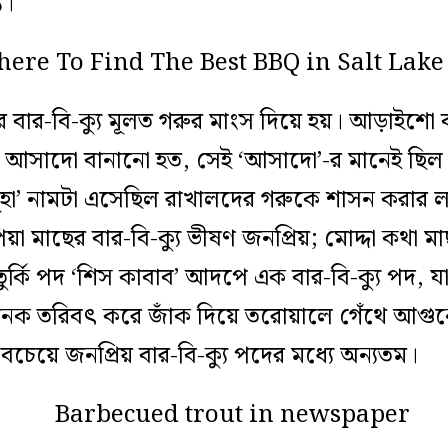
য।
 বার-বি-ক্যু মূলত গরুর মাংস দিয়ে হয়। আড়াইশো 
ে আসাদো বানানো হত, সেই ‘আসাদো’-র মানেই ছিল ‘
কান্‌হা’ নামটা এসেছিল রাখালদের গরুকে শাসন করার
 মাছের বার-বি-ক্যু ভীষণ জনপ্রিয়; মোদ্দা কথা মা
ত তুর্কি পদ ‘শিস কাবাব’ আদপে এক বার-বি-ক্যু পদ, যা 
নেক তরিবৎ করে জাঁক দিয়ে তরোয়ালে গেঁথে আগু
বচেয়ে জনপ্রিয় বার-বি-ক্যু পদের মধ্যে অন্যতম।