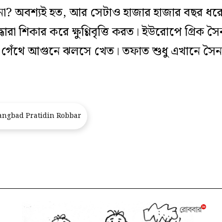
ত না? অবশ্যই হত, আর সেটাও হাজার হাজার বছর ধর
ারা শিকার করে ক্ষুণ্ণিবৃত্তি করত। ইউরোপে গ্রিক 
েঁথে আগুনে ঝলসে খেত। তফাত শুধু এখানে সৈন্য
ngbad Pratidin Robbar