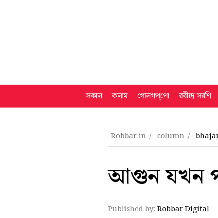
সকাল
কলাম
গোলগপ্‌পো
রবীন্দ্র সরণি
Robbar.in
column
bhajar
আগুন যখন পব
Published by:
Robbar Digital