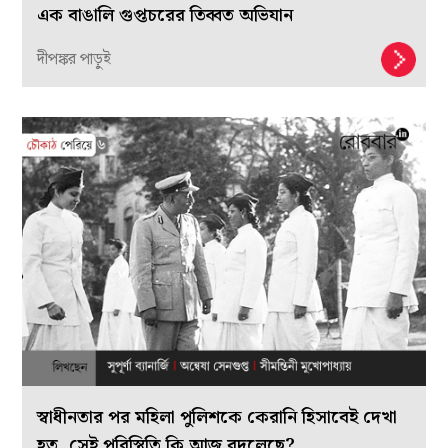
এক বাঙালি গুপ্তচরের তিব্বত অভিযান
দীপঙ্কর পাড়ুই
স্বাধীনতার পর মহিলা পুলিশকে কেরানি হিসাবেই দেখা
হত, সেই পরিস্থিতি কি আজ বদলেছে?