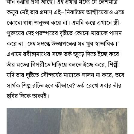
স্নান করার প্রথা আছে। এই প্রথার মধ্যে যে লেশমাত্র
কলুষ নেই তার প্রমাণ এই– নিকটতম আত্মীয়েরাও এতে
কোনো বাধা অনুভব করে না। এমনি করে এখানে স্ত্রী-
পুরুষের দেহ পরস্পরের দৃষ্টিতে কোনো মায়াকে পালন
করে না। দেহ সম্বন্ধে উভয়পক্ষের মন খুব স্বাভাবিক।’
এখানে রবীন্দ্রনাথের সঙ্গে তর্ক জুড়ে দিতে ইচ্ছে করে।
তাঁর মতের বিপরীতে দাঁড়িয়ে বলতে ইচ্ছে করে, শিল্পী
যদি তার দৃষ্টিতে সৌন্দর্যের মায়াকে লালন না করে, তবে
সার্থক শিল্প রচিত হবে কীভাবে? তর্ক রেখে এবার তাঁর
ছবির দিকে তাকাই।