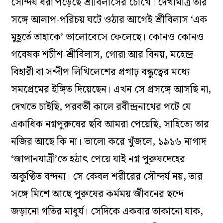
সৌন্দর্য ধরা পড়েছে শ্রীবিলাসের চোখে। দেখামাত্র তার
সঙ্গে আলাপ-পরিচয় ঘটে ওঠার আগেই শ্রীবিলাস ‘এক
মুহূর্তে তাহাকে’ ভালোবেসে ফেলেছে। কোনও কোনও
গবেষক শচীশ-শ্রীবিলাস, গোরা আর বিনয়, মহেন্দ্র-
বিহারী বা সন্দীপ লিখিলেশের প্রগাঢ় বন্ধুত্বের মধ্যে
সমপ্রেমের ইঙ্গিত দিয়েছেন। এখন সে প্রসঙ্গে আসছি না,
দেখতে চাইছি, পরবর্তী কালে রবীন্দ্রনাথের পটে যে
একাধিক নগ্নপুরুষের ছবি আমরা পেয়েছি, সাহিত্যে তার
নজির আছে কি না। ভালো করে খুঁজলে, ১৯১৬ নাগাদ
‘জাপানযাত্রী’তে হঠাৎ পেয়ে যাই নগ্ন পুরুষদেহের
অকুণ্ঠিত বন্দনা। সে কেবল শরীরের সৌন্দর্য নয়, তার
সঙ্গে মিশে আছে পুরুষের কর্মময় জীবনের ছন্দে
জড়ানো গতির মাধুর্য। সেদিকে একবার তাকানো যাক,