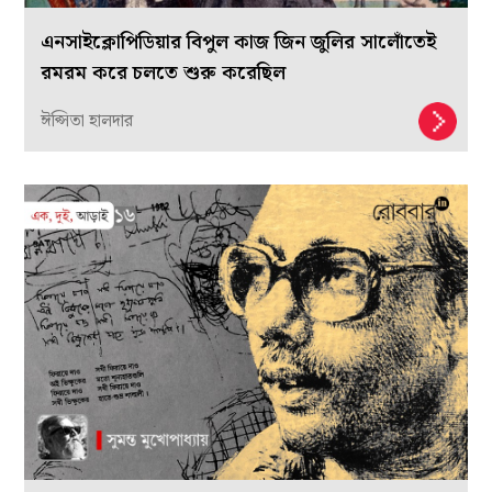
এনসাইক্লোপিডিয়ার বিপুল কাজ জিন জুলির সালোঁতেই
রমরম করে চলতে শুরু করেছিল
ঈপ্সিতা হালদার