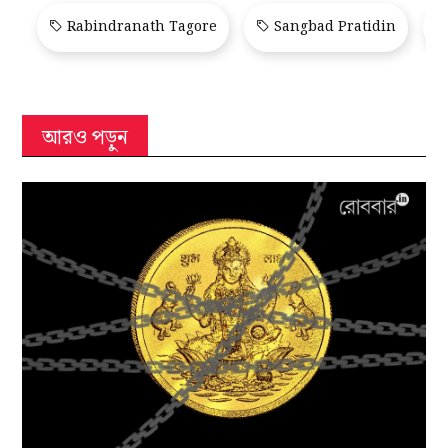
Rabindranath Tagore
Sangbad Pratidin
আরও পড়ুন