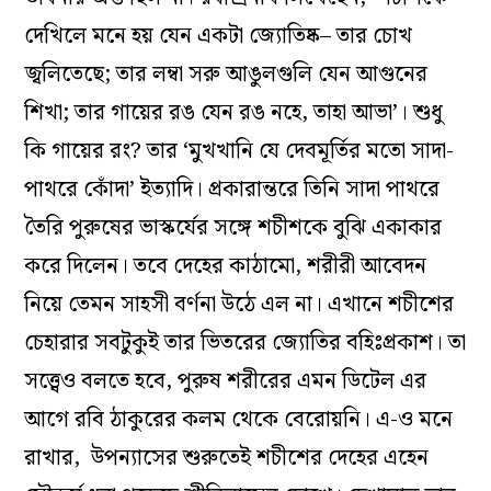
দেখিলে মনে হয় যেন একটা জ্যোতিষ্ক– তার চোখ
জ্বলিতেছে; তার লম্বা সরু আঙুলগুলি যেন আগুনের
শিখা; তার গায়ের রঙ যেন রঙ নহে, তাহা আভা’। শুধু
কি গায়ের রং? তার ‘মুখখানি যে দেবমূর্তির মতো সাদা-
পাথরে কোঁদা’ ইত্যাদি। প্রকারান্তরে তিনি সাদা পাথরে
তৈরি পুরুষের ভাস্কর্যের সঙ্গে শচীশকে বুঝি একাকার
করে দিলেন। তবে দেহের কাঠামো, শরীরী আবেদন
নিয়ে তেমন সাহসী বর্ণনা উঠে এল না। এখানে শচীশের
চেহারার সবটুকুই তার ভিতরের জ্যোতির বহিঃপ্রকাশ। তা
সত্ত্বেও বলতে হবে, পুরুষ শরীরের এমন ডিটেল এর
আগে রবি ঠাকুরের কলম থেকে বেরোয়নি। এ-ও মনে
রাখার, উপন্যাসের শুরুতেই শচীশের দেহের এহেন