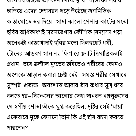
বাস্তবের প্রত্যক্ষ আবেদন থেকে দূরে। বাস্তবের শরীর
ছাড়িয়ে এদের দেহাবয়ব গড়ে উঠেছে জ্যামিতিক
কাঠামোতে ভর দিয়ে। সাদা-কালো পেপার-কাটের মতো
ছবির অধিকাংশই সরলরেখার কৌণিক বিন্যাসে গড়া।
অনেকটা কাঠখোদাই ছবির মতো সিলহুয়েট ধর্মী,
টোনের আস্তরণ সামান্য, ফিগারে ফ্ল্যাট দ্বিমাত্রিকতাই
প্রধান। তবে ফ্রন্টাল ন্যুডের ছবিতেও শরীরের কোনও
অংশকে আড়াল করার চেষ্টা নেই। সমস্ত শরীর সেখানে
সুস্পষ্ট, প্রত্যক্ষ। অবশেষে আবার তাঁর কথার সূত্র ধরে
বলতে হয়– বিকেলের আলোয় দেখা স্নানরত নগ্নপুরুষের
যে স্বর্গীয় শোভা তাঁকে মুগ্ধ করেছিল, দৃষ্টির সেই ‘মায়া’
একেবারে মুছে ফেললে তিনি কি এই ছবি রচনা করতে
পারতেন?