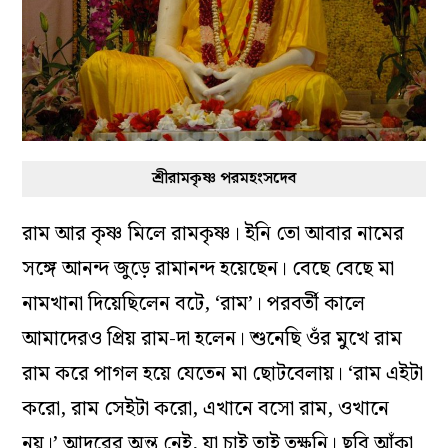
শ্রীরামকৃষ্ণ পরমহংসদেব
রাম আর কৃষ্ণ মিলে রামকৃষ্ণ। ইনি তো আবার নামের
সঙ্গে আনন্দ জুড়ে রামানন্দ হয়েছেন। বেছে বেছে মা
নামখানা দিয়েছিলেন বটে, ‘রাম’। পরবর্তী কালে
আমাদেরও প্রিয় রাম-দা হলেন। শুনেছি ওঁর মুখে রাম
রাম করে পাগল হয়ে যেতেন মা ছোটবেলায়। ‘রাম এইটা
করো, রাম সেইটা করো, এখানে বসো রাম, ওখানে
নয়।’ আদরের অন্ত নেই, যা চাই তাই তক্ষুনি। ছবি আঁকা