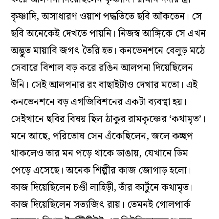
কৃষ্ণাদি, অসাধারণ ওয়াশ পদ্ধতিতে ছবি আঁকতেন। সে
ছবি অনেকেই দেখতে পায়নি। নিজস্ব আঙ্গিকে সে এখন
অদ্ভুত মায়াবি জগৎ তৈরি হত। কনভেনশনে বেলুড় মঠে
সেবারে বিশাল বড় করে রঙিন আলপনা দিয়েছিলেন
উনি। সেই আলপনার রং বাছাইটাও দেখার মতো। এই
কনভেনশনে বড় এগজিবিশনের একটা ব্যবস্থা হয়।
সেইখানে ছবির বিষয় ছিল ঠাকুর রামকৃষ্ণের ‘কথামৃত’।
মনে আছে, পরিতোষ সেন এঁকেছিলেন, জলে কচ্ছপ
থাকলেও তার মন পড়ে থাকে ডাঙায়, যেখানে ডিম
পেড়ে এসেছে। অনেক শিল্পীর কাজ জোগাড় হলো।
কাজ দিয়েছিলেন চণ্ডী লাহিড়ী, তাঁর কার্টুনে কথামৃত।
কাজ দিয়েছিলেন সত্যজিৎ রায়। তেমনই গোলপার্ক