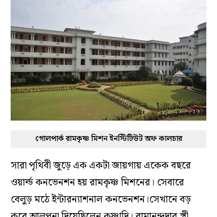
গোলপার্ক রামকৃষ্ণ মিশন ইনস্টিটিউট অফ কালচার
সারা পৃথিবী জুড়ে এক একটা জায়গায় একেক বছরে
ওয়ার্ল্ড কনভেনশন হয় রামকৃষ্ণ মিশনের। সেবারে
বেলুড় মঠে ইন্টারন্যাশনাল কনভেনশন।সেখানে বড়
করে আলপনা দিয়েছিলেন কৃষ্ণাদি। রামানন্দদার স্ত্রী