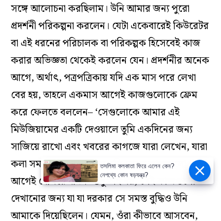
সঙ্গে আলোচনা করছিলাম। উনি আমার জন্য পুরো
প্রদর্শনী পরিকল্পনা করলেন। যেটা একেবারেই কিউরেটর
বা এই ধরনের পরিচালক বা পরিকল্পক হিসেবেই কাজ
করার অভিজ্ঞতা থেকেই করলেন যেন। প্রদর্শনীর অনেক
আগে, অর্থাৎ, পত্রপত্রিকায় যদি এক মাস পরে লেখা
বের হয়, তাহলে একমাস আগেই কাজগুলোকে ফ্রেম
করে ফেলতে বললেন– ‘সেগুলোকে আমার এই
মিউজিয়ামের একটি দেওয়ালে তুমি একদিনের জন্য
সাজিয়ে রাখো এবং খবরের কাগজে যারা লেখেন, যারা
কলা সমালোচক তাদেরকে তুমি ডেকে কাজগুলো
তসলিমা কলকাতা ফিরে এলেন কেন?
নেপথ্যে কোন ষড়যন্ত্র?
আগেই দেখিয়ে দাও।’ শুধু তাই নয়, সেই কাজগুলো
দেখানোর জন্য যা যা দরকার সে সমস্ত বুদ্ধিও উনি
আমাকে দিয়েছিলেন। যেমন, ওঁরা কীভাবে আসবেন,