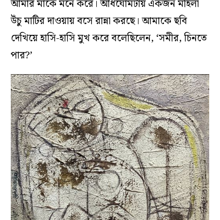
আমার মাকে মনে করে। আধঘোমটায় একজন মহিলা
উঁচু মাটির দাওয়ায় বসে রান্না করছে। আমাকে ছবি
দেখিয়ে হাসি-হাসি মুখ করে বলেছিলেন, ‘সমীর, চিনতে
পার?’