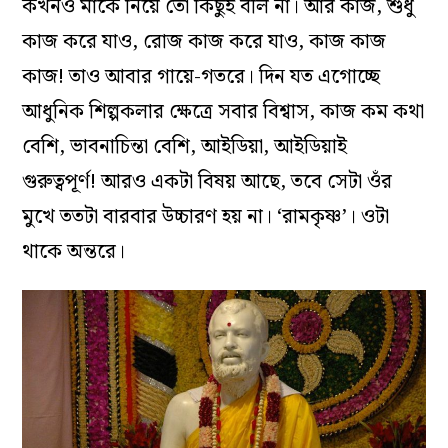
কখনও মাকে নিয়ে তো কিছুই বলি না। আর কাজ, শুধু
কাজ করে যাও, রোজ কাজ করে যাও, কাজ কাজ
কাজ! তাও আবার গায়ে-গতরে। দিন যত এগোচ্ছে
আধুনিক শিল্পকলার ক্ষেত্রে সবার বিশ্বাস, কাজ কম কথা
বেশি, ভাবনাচিন্তা বেশি, আইডিয়া, আইডিয়াই
গুরুত্বপূর্ণ! আরও একটা বিষয় আছে, তবে সেটা ওঁর
মুখে ততটা বারবার উচ্চারণ হয় না। ‘রামকৃষ্ণ’। ওটা
থাকে অন্তরে।