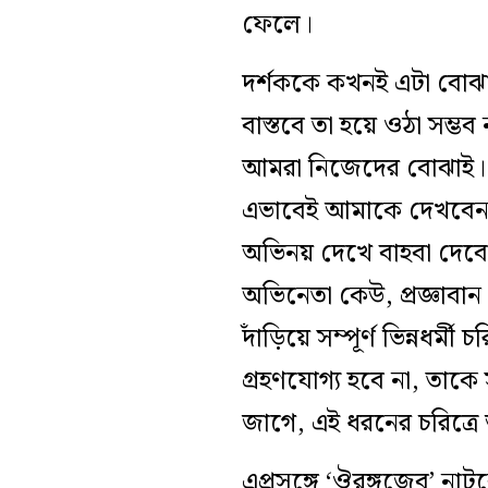
ফেলে।
দর্শককে কখনই এটা বোঝান
বাস্তবে তা হয়ে ওঠা সম্ভব 
আমরা নিজেদের বোঝাই। অ
এভাবেই আমাকে দেখবেন। ক
অভিনয় দেখে বাহবা দেবে
অভিনেতা কেউ, প্রজ্ঞাবা
দাঁড়িয়ে সম্পূর্ণ ভিন্নধর
গ্রহণযোগ্য হবে না, তাকে 
জাগে, এই ধরনের চরিত্র
এপ্রসঙ্গে ‘ঔরঙ্গজেব’ ন