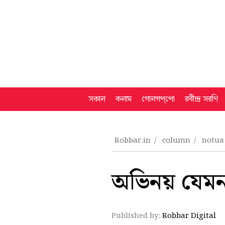
সকাল
কলাম
গোলগপ্‌পো
রবীন্দ্র সরণি
Robbar.in
column
notu
অভিনয় যেমন
Published by:
Robbar Digital