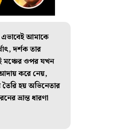
া এভাবেই আমাকে
াৎ, দর্শক তার
ই মঞ্চের ওপর যখন
শ আদায় করে নেয়,
স্তি তৈরি হয় অভিনেতার
ের ভ্রান্ত ধারণা