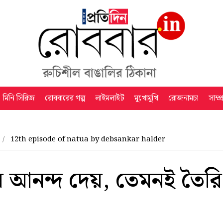
মিনি সিরিজ
রোববারের গল্প
লাইমলাইট
মুখোমুখি
রোজনামচা
সাম্প
a
12th episode of natua by debsankar halder
 আনন্দ দেয়, তেমনই তৈরি