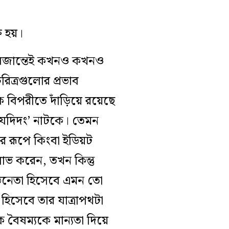
ু হয়।
ে অজান্তেই কখনও কখনও
ত্রগুলোর প্রভাব
ক বিপরীতে দাঁড়িয়ে রয়েছে
‘যদিদং’ নাটকে। তেমন
র রূপে কিংবা ইডিয়ট
াভ করেন, তখন কিন্তু
ভিনেতা হিসেবে এমন তো
িসেবে তার যাত্রাপথটা
 বৈষম্যকে মান্যতা দিয়ে