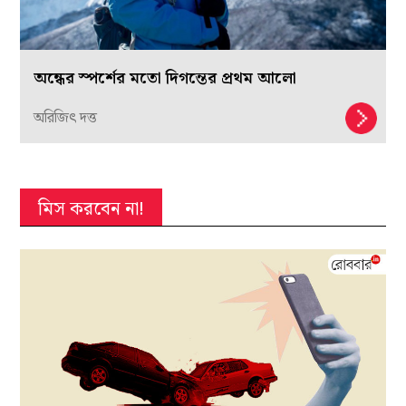
অন্ধের স্পর্শের মতো দিগন্তের প্রথম আলো
অরিজিৎ দত্ত
মিস করবেন না!