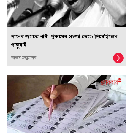
গানের জগতে নারী-পুরুষের সংজ্ঞা ভেঙে দিয়েছিলেন
গাঙ্গুবাই
ভাস্কর মজুমদার