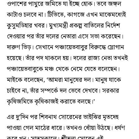
ওপাশের পাথুরে জমিতে যা ইচ্ছে হোক। তবে জঙ্গল
কাটাও চলবে না। টিভিতে, কাগজে এখন মাঝেমধ্যেই
কুসুমডিহার খবর। মুখ্যমন্ত্রী প্রকল্প বাতিলের নির্দেশ
দেওয়ার পর তাঁর দলের নেতারা এসে সভা করেছেন।
দারুণ ভিড়। সেখানে পঞ্চায়েতবাবুর বিরুদ্ধে স্লোগান
হয়েছে। তাঁর পদ থাকলে হয়। দলের রাজ্য নেতা তখনই
পঞ্চায়েতবাবুকে মঞ্চ থেকে নেমে যেতে বলেছেন।
মাইকে বলেছেন, ‘আমরা মানুষের দল। মানুষ যাকে
চাইবে না, তাঁর সম্পর্কে দল ভেবে দেখবে। সরকার
কৃষিজমিতে কৃষিকাজই করাতে বলছে।’
এর দু’দিন পর শিবনাথ সোরেনের ভাইঝির মৃতদেহ
পাওয়া গেল মাঠের ধারে। তখনও ধোঁয়া উঠছে। ধর্ষণ
করে খুন। সাতসকালে। শীতলা সোরেন এই