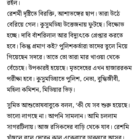
রইল।
রেশমী দৃষ্টিতে বিরক্তি, আশাভঙ্গের ছাপ। তারা উঠে
বেরিয়ে গেল। কুসুমডিহা উত্তেজনায় ফুটছে। বিক্ষোভ
হচ্ছে। দাবি বাঁশরিলাল আর বিদ্যুৎকে গ্রেপ্তার করতে
হবে। কিন্তু প্রমাণ কই? পুলিশকর্তারা তাদের তুলে নিয়ে
গিয়েছেন সদরে। তাতে তো তারা মার খাওয়া থেকে
বেঁচেছে। উপকারই হয়েছে। মৃতদেহের এখন হাজাররকম
পরীক্ষা হবে। কুসুমডিহাতে পুলিশ, নেতা, বুদ্ধিজীবী,
মহিলা কমিশন, মিডিয়ার ভিড়।
সুমিত আশুতোষবাবুকে বলল, ‘কী যে সব শুরু হয়েছে।
ভালো লাগছে না। আপনি সামলান। আমি চললাম
সাগরটিলায়। আজ রসিকদের বাড়ি থেকে যাব। রেশমি
খুঁজলে বলে দেবেন কাল একেবারে ডাকঘরে আসব।