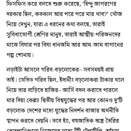
ফিসফিস করে বলতে শুরু করেছে, ‘হিন্দু জাগরণের
দরকার ছিল, কতকাল আর পরে পরে মার খাব?’ খোঁজ
নিয়ে দেখুন, যারা এ ধরনের কথা বলছে, তারাই
সুবিধাভোগী শ্রেণির মানুষ, তারাই আত্মীয়-পরিজনদের
মাঝে বিঘার পর বিঘা ধানজমি আর আম-জাম বাগানের
গল্প শোনায়।
লড়াইটা আসলে গরিব-বড়লোকের– সবসময়ই প্রায়
তাই। ডেভিড গরিব ছিল, ইদানীং বড়লোকরা টাকার থলে
নিয়ে তার বাড়িতে হাজির– জার্সি বদল করাতে পারলে
মার দিয়া কেল্লা! দ্বিতীয় বিশ্বযুদ্ধের পর আর কোনও দু’টি
বড়লোক দেশের মধ্যে যুদ্ধের নিদর্শন বাজার অর্থনীতি
স্থাপন করতে দেয়নি। তবে হ্যাঁ, বহুজাতিক অস্ত্র তৈরির