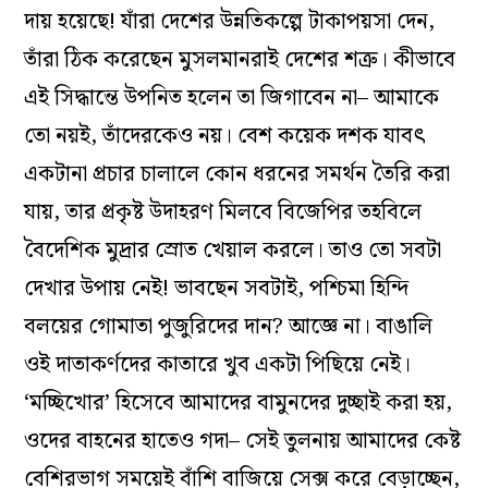
দায় হয়েছে! যাঁরা দেশের উন্নতিকল্পে টাকাপয়সা দেন,
তাঁরা ঠিক করেছেন মুসলমানরাই দেশের শত্রু। কীভাবে
এই সিদ্ধান্তে উপনিত হলেন তা জিগাবেন না– আমাকে
তো নয়ই, তাঁদেরকেও নয়। বেশ কয়েক দশক যাবৎ
একটানা প্রচার চালালে কোন ধরনের সমর্থন তৈরি করা
যায়, তার প্রকৃষ্ট উদাহরণ মিলবে বিজেপির তহবিলে
বৈদেশিক মুদ্রার স্রোত খেয়াল করলে। তাও তো সবটা
দেখার উপায় নেই! ভাবছেন সবটাই, পশ্চিমা হিন্দি
বলয়ের গোমাতা পুজুরিদের দান? আজ্ঞে না। বাঙালি
ওই দাতাকর্ণদের কাতারে খুব একটা পিছিয়ে নেই।
‘মচ্ছিখোর’ হিসেবে আমাদের বামুনদের দুচ্ছাই করা হয়,
ওদের বাহনের হাতেও গদা– সেই তুলনায় আমাদের কেষ্ট
বেশিরভাগ সময়েই বাঁশি বাজিয়ে সেক্স করে বেড়াচ্ছেন,