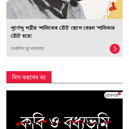
পূর্ণেন্দু পত্রীর ‘শালিকের ঠোঁট’ ছেপে বেরল ‘শালিকার
ঠোঁট’ হয়ে!
দেবাশিস মুখোপাধ্যায়
মিস করবেন না!