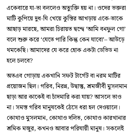
একেবারে যা-তা বললেও অত্যুক্তি হয় না। ওদের ভক্তরা
মাটি কুপিয়ে দুধ-ঘি খেয়ে কুস্তির আখড়ায় একে-তাকে
আছাড় মারছে, আমরা চিরায়ত দ্বন্দ্বে ‘আমি বনফুল গো’
বলে শুরু করে ‘যেতে পারি কিন্তু কেন যাবো’– আউড়ে
থমকেছি। আমাদের যে করে হোক একটা ডেভিড না
হলে চলবে?
অতএব গোড়ায় একখানি সফট টার্গেট বা নরম মাটির
প্রয়োজন ছিল। গরিব, নিরন্ন, উদ্বাস্তু, শ্রমজীবী মুসলমান
ছাড়া আর কাকেই বা চাঁদমারি করা যায়? আসলে তাও
না। সমস্ত গরিব মানুষকেই ঠেসে ধরা হল দেওয়ালে।
কোথাও মুসলমান, কোথাও দলিত, কোথাও কারখানার
শ্রমিক মজুর, কখনও আবার পরিযায়ী মানুষ। সকলেই