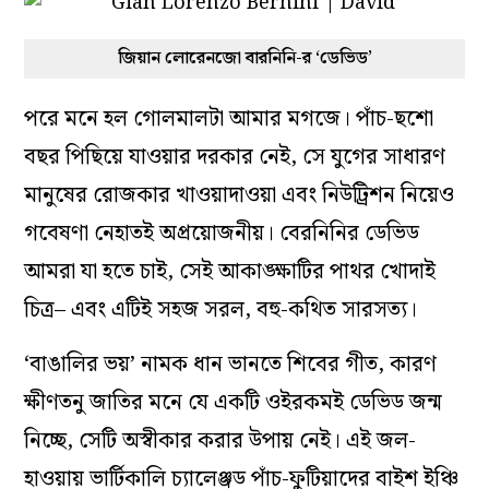
জিয়ান লোরেনজো বারনিনি-র ‘ডেভিড’
পরে মনে হল গোলমালটা আমার মগজে। পাঁচ-ছশো
বছর পিছিয়ে যাওয়ার দরকার নেই, সে যুগের সাধারণ
মানুষের রোজকার খাওয়াদাওয়া এবং নিউট্রিশন নিয়েও
গবেষণা নেহাতই অপ্রয়োজনীয়। বেরনিনির ডেভিড
আমরা যা হতে চাই, সেই আকাঙ্ক্ষাটির পাথর খোদাই
চিত্র– এবং এটিই সহজ সরল, বহু-কথিত সারসত্য।
‘বাঙালির ভয়’ নামক ধান ভানতে শিবের গীত, কারণ
ক্ষীণতনু জাতির মনে যে একটি ওইরকমই ডেভিড জন্ম
নিচ্ছে, সেটি অস্বীকার করার উপায় নেই। এই জল-
হাওয়ায় ভার্টিকালি চ্যালেঞ্জড পাঁচ-ফুটিয়াদের বাইশ ইঞ্চি