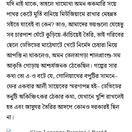
যদি নাই থাকে, তাহলে খামোখা অমন ঝকমারি সয়ে
পাথর কেটে মূর্তি বা‌নিয়ে মিউজিয়ামে রাখার মেহন্নত
সইতে যাবেই বা কেন? তাও, আমাদের ভয়গুলো যেহেতু
সব চারপাশ ঘেঁটে কুড়িয়ে-কাঁচিয়েই তৈরি, তাই গরিবের
ছেলে ডেভিডের মাঠেঘাটে খেটে নির্মেদ চেহারা নিয়ে
আপত্তি না থাকলেও, অমন তেলতাগড়া শালপ্রাংশু-সম
আকৃতি গোড়ায় আশ্চর্যজনক ঠেকেছিল। গল্পের সার
কথা তো এ-ও বটে যে, গোলিয়াথের বপুটির সামনে–
ফের একবার আলী সায়েবের স্মরণাপন্ন হই– ডেভিডের
তনুটি অকিঞ্চিৎকর ঠেকার কথা, যেখানে খুশি রাখলেই
হত এবং জাদুঘর তৈরির আদপে কোনও দরকারই ছিল
না।