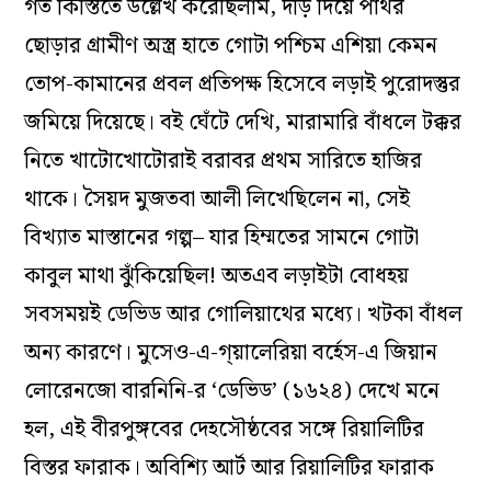
গত কিস্তিতে উল্লেখ করেছিলাম, দড়ি দিয়ে পাথর
ছোড়ার গ্রামীণ অস্ত্র হাতে গোটা পশ্চিম এশিয়া কেমন
তোপ-কামানের প্রবল প্রতিপক্ষ হিসেবে লড়াই পুরোদস্তুর
জমিয়ে দিয়েছে। বই ঘেঁটে দেখি, মারামারি বাঁধলে টক্কর
নিতে খাটোখোটোরাই বরাবর প্রথম সারিতে হাজির
থাকে। সৈয়দ মুজতবা আলী লিখেছিলেন না, সেই
বিখ্যাত মাস্তানের গল্প– যার হিম্মতের সামনে গোটা
কাবুল মাথা ঝুঁকিয়েছিল! অতএব লড়াইটা বোধহয়
সবসময়ই ডেভিড আর গোলিয়াথের মধ্যে। খটকা বাঁধল
অন্য কারণে। মুসেও-এ-গ্য়ালেরিয়া বর্হেস-এ জিয়ান
লোরেনজো বারনিনি-র ‘ডেভিড’ (১৬২৪) দেখে মনে
হল, এই বীরপুঙ্গবের দেহসৌষ্ঠবের সঙ্গে রিয়ালিটির
বিস্তর ফারাক। অবিশ্যি আর্ট আর রিয়ালিটির ফারাক