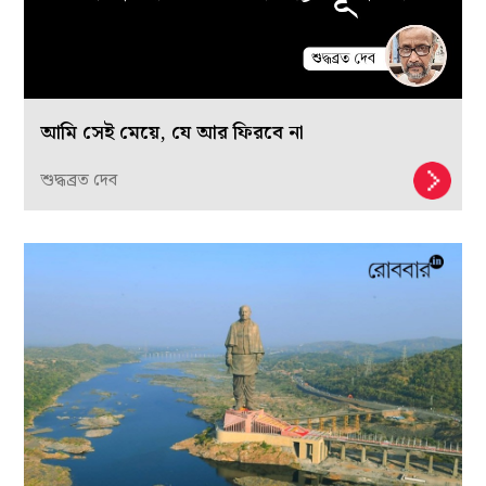
আমি সেই মেয়ে, যে আর ফিরবে না
শুদ্ধব্রত দেব