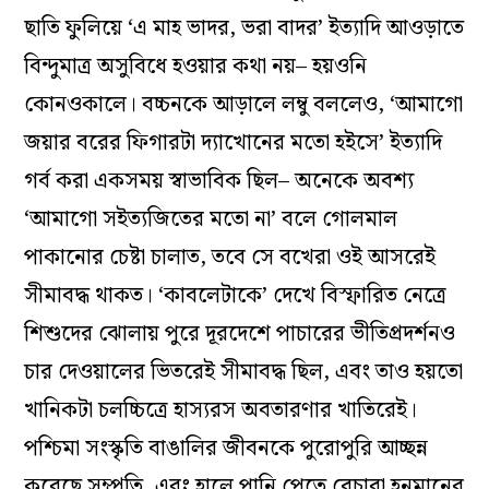
ছাতি ফুলিয়ে ‘এ মাহ ভাদর, ভরা বাদর’ ইত্যাদি আওড়াতে
বিন্দুমাত্র অসুবিধে হওয়ার কথা নয়– হয়ওনি
কোনওকালে। বচ্চনকে আড়ালে লম্বু বললেও, ‘আমাগো
জয়ার বরের ফিগারটা দ্যাখোনের মতো হইসে’ ইত্যাদি
গর্ব করা একসময় স্বাভাবিক ছিল– অনেকে অবশ্য
‘আমাগো সইত্যজিতের মতো না’ বলে গোলমাল
পাকানোর চেষ্টা চালাত, তবে সে বখেরা ওই আসরেই
সীমাবদ্ধ থাকত। ‘কাবলেটাকে’ দেখে বিস্ফারিত নেত্রে
শিশুদের ঝোলায় পুরে দূরদেশে পাচারের ভীতিপ্রদর্শনও
চার দেওয়ালের ভিতরেই সীমাবদ্ধ ছিল, এবং তাও হয়তো
খানিকটা চলচ্চিত্রে হাস্যরস অবতারণার খাতিরেই।
পশ্চিমা সংস্কৃতি বাঙালির জীবনকে পুরোপুরি আচ্ছন্ন
করেছে সম্প্রতি, এবং হালে পানি পেতে বেচারা হনুমানের