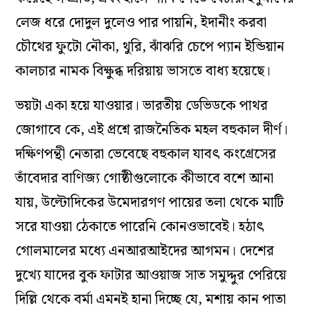
লেজ ধরে দোদুল দুলেও পার পায়নি, ইদানীং করবা
চৌথের ফুটো নৌকা, থুরি, ঝাঁঝরি চেপে প্যান ইন্ডিয়ান
কালচার নামক বিক্ষুব্ধ দরিয়ায় ভাসতে বাধ্য হয়েছে।
ভয়টা একা হয়ে যাওয়ার। ভারতীয় ডেভিডকে পাথর
জোগাবে কে, এই প্রশ্নে রাজনৈতিক মহল বহুকাল দীর্ণ।
দক্ষিণপন্থী নেতারা ভেবেছে বহুকাল যাবৎ কংগ্রেসের
তাঁবেদার বাণিজ্য গোষ্ঠীগুলোকে কীভাবে বশে আনা
যায়, উল্টোদিকের উমেদারগণ পায়ের তলা থেকে মাটি
সরে যাওয়া ঠেকাতে পারেনি কোনওভাবেই। হঠাৎ
গোলমালের মধ্যে এনআরআইদের আগমন। দেশের
দুখ্যে যাদের বুক ফাটার আওয়াজ সাত সমুদ্দুর পেরিয়ে
দিল্লি থেকে বর্মা এমনই হানা দিচ্ছে যে, মশায় কান পাতা