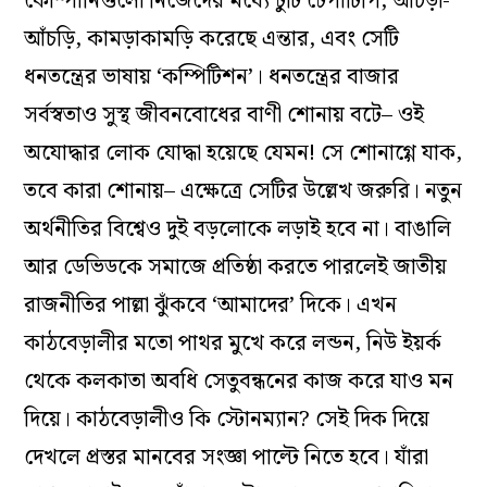
কোম্পানিগুলো নিজেদের মধ্যে টুঁটি টেপাটিপি, আঁচড়া-
আঁচড়ি, কামড়াকামড়ি করেছে এন্তার, এবং সেটি
ধনতন্ত্রের ভাষায় ‘কম্পিটিশন’। ধনতন্ত্রের বাজার
সর্বস্বতাও সুস্থ জীবনবোধের বাণী শোনায় বটে– ওই
অযোদ্ধার লোক যোদ্ধা হয়েছে যেমন! সে শোনাগ্গে যাক,
তবে কারা শোনায়– এক্ষেত্রে সেটির উল্লেখ জরুরি। নতুন
অর্থনীতির বিশ্বেও দুই বড়লোকে লড়াই হবে না। বাঙালি
আর ডেভিডকে সমাজে প্রতিষ্ঠা করতে পারলেই জাতীয়
রাজনীতির পাল্লা ঝুঁকবে ‘আমাদের’ দিকে। এখন
কাঠবেড়ালীর মতো পাথর মুখে করে লন্ডন, নিউ ইয়র্ক
থেকে কলকাতা অবধি সেতুবন্ধনের কাজ করে যাও মন
দিয়ে। কাঠবেড়ালীও কি স্টোনম্যান? সেই দিক দিয়ে
দেখলে প্রস্তর মানবের সংজ্ঞা পাল্টে নিতে হবে। যাঁরা