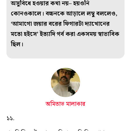
অসুবিধে হওয়ার কথা নয়– হয়ওনি
কোনওকালে। বচ্চনকে আড়ালে লম্বু বললেও,
‘আমাগো জয়ার বরের ফিগারটা দ্যাখোনের
মতো হইসে’ ইত্যাদি গর্ব করা একসময় স্বাভাবিক
ছিল।
অমিতাভ মালাকার
১১.