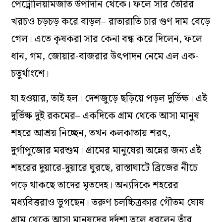
পেট্রোলিয়ামজাত উপাদান থেকে। ফলে সার তৈরির
খরচও চড়চড় করে বাড়ল– রাতারাতি চার গুণ দাম বেড়ে
গেল। এতে কৃষকরা সার কেনা বন্ধ করে দিলেন, ফলে
ধান, গম, জোয়ার-বাজরার উৎপাদন নেমে এল এক-
চতুর্থাংশে।
যা হওয়ার, তাই হল। দেশজুড়ে ছড়িয়ে পড়ল দুর্ভিক্ষ। এই
দুর্ভিক্ষ দুই রকমের– একদিকে গ্রাম থেকে আসা মানুষ
শহরে আশ্রয় নিচ্ছেন, তখন কলকাতায় শরৎ,
দুর্গাপুজোর মরশুম। গ্রামের মানুষেরা অন্নের জন্য এই
শহরের দুয়ারে-দুয়ারে ঘুরছে, রাস্তাঘাটে ব্রিজের নীচে
পড়ে থাকছে তাদের মৃতদেহ। অন্যদিকে শহরের
মধ্যবিত্তরাও ভুগছেন। তরুণ চলচ্চিত্রকার গৌতম ঘোষ
গ্রাম থেকে আসা মানুষদের দুর্দশা তুলে ধরলেন তাঁর