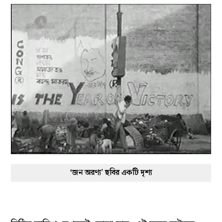
‘জন অরণ্য’ ছবির একটি দৃশ্য