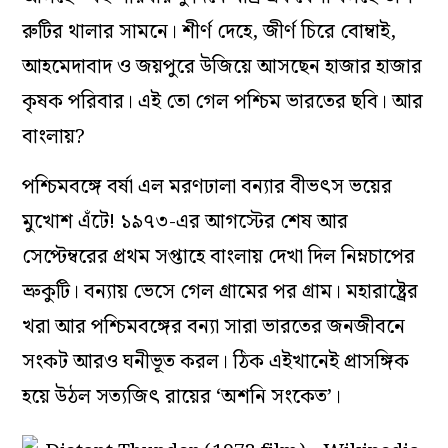
রুটির থালার সামনে। শীর্ণ দেহে, জীর্ণ চিরে বোম্বাই,
আহমেদাবাদ ও জয়পুরে উজিয়ে আসছেন হাজার হাজার
কৃষক পরিবার। এই তো গেল পশ্চিম ভারতের ছবি। আর
বাংলায়?
পশ্চিমবঙ্গে বর্ষা এল মরণঢালা বন্যার বীভৎস ভয়ের
মুখোশ এঁটে! ১৯৭৩-এর আগস্টের শেষ আর
সেপ্টেম্বরের প্রথম সপ্তাহে বাংলায় দেখা দিল নিম্নচাপের
ভ্রুকুটি। বন্যায় ভেসে গেল গ্রামের পর গ্রাম।
মহারাষ্ট্রের
খরা আর পশ্চিমবঙ্গের বন্যা সারা ভারতের জনজীবনে
সংকট আরও ঘনীভূত করল। ঠিক এইখানেই প্রাসঙ্গিক
হয়ে উঠল সত্যজিৎ রায়ের ‘অশনি সংকেত’।