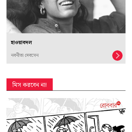
হাওয়াবদল
নবনীতা দেবসেন
মিস করবেন না!