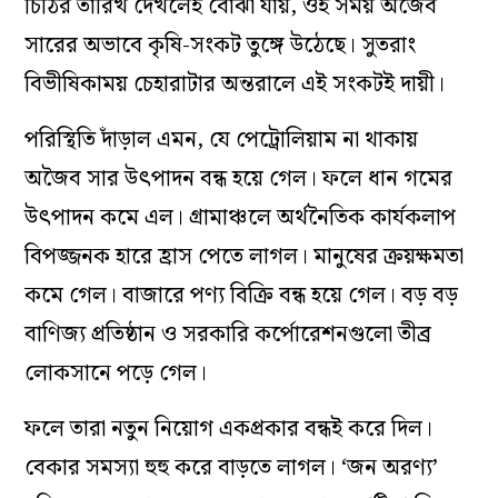
চিঠির তারিখ দেখলেই বোঝা যায়, ওই সময় অজৈব
সারের অভাবে কৃষি-সংকট তুঙ্গে উঠেছে। সুতরাং
বিভীষিকাময় চেহারাটার অন্তরালে এই সংকটই দায়ী।
পরিস্থিতি দাঁড়াল এমন, যে পেট্রোলিয়াম না থাকায়
অজৈব সার উৎপাদন বন্ধ হয়ে গেল। ফলে ধান গমের
উৎপাদন কমে এল। গ্রামাঞ্চলে অর্থনৈতিক কার্যকলাপ
বিপজ্জনক হারে হ্রাস পেতে লাগল। মানুষের ক্রয়ক্ষমতা
কমে গেল। বাজারে পণ্য বিক্রি বন্ধ হয়ে গেল। বড় বড়
বাণিজ্য প্রতিষ্ঠান ও সরকারি কর্পোরেশনগুলো তীব্র
লোকসানে পড়ে গেল।
ফলে তারা নতুন নিয়োগ একপ্রকার বন্ধই করে দিল।
বেকার সমস্যা হুহু করে বাড়তে লাগল। ‘জন অরণ্য’