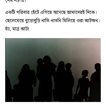
শেষ শট-এ?
একটি পরিবার হেঁটে এগিয়ে আসছে আমাদেরই দিকে।
ছেলেমেয়ে বুড়োবুড়ি নাতি-নাতনি মিলিয়ে ওরা আটজন।
হ্যাঁ, মাত্র আট!