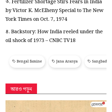
৩. Fertilizer Shortage Stirs Fears in India
by Victor K. McElheny Special to The New
York Times on Oct. 7, 1974
৪. Backstory: How India reeled under the
oil shock of 1973 – CNBC TV18
Bengal famine
Jana Aranya
Sangbad Pr
আরও পড়ুন