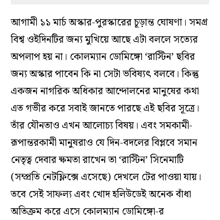
আগামী ১১ মার্চ অস্কার-পুরস্কারের চূড়ান্ত ঘোষণা। সমগ্র
বিশ্ব ওইদিনটির জন্য মুখিয়ে আছে এটা বললে সত্যের
অপলাপ হয় না। কোলম্যান ডোমিঙ্গো ‘রাস্টিন’ ছবির
জন্য অস্কার পাবেন কি না সেটা ভবিষ্যৎ বলবে। কিন্তু
একজন নাগরিক অধিকার আন্দোলনের মানুষের কথা
এত গভীর করে সবাই জানতে পারছে এই ছবির সূত্রে।
তাঁর যৌনতাও এখন আলোচ্য বিষয়। এবং সমকামী-
রূপান্তরকামী মানুষরাও যে দিন-বদলের বিপ্লবে সমান
নেতৃত্ব দেবার ক্ষমতা রাখেন তা ‘রাস্টিন’ সিনেমাটি
(সম্প্রতি নেটফ্লিক্সে এসেছে) দেখলে টের পাওয়া যায়।
তবে সেই সাফল্য এবং খোদ হলিউডেই অনেক বাঁধা
অতিক্রম করে এসে কোলম্যান ডোমিঙ্গো-র