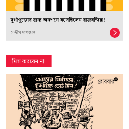
দুর্গাপুজোর জন্য অনশনে বসেছিলেন রাজবন্দিরা!
সন্দীপ দাশগুপ্ত
মিস করবেন না!