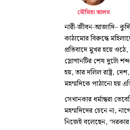
মৌমিতা আলম
নারী-জীবন-আজাদি– কুর্দি
কাঠামোর বিরুদ্ধে মহিলাদ
প্রতিবাদে মুখর হয়ে ওঠে,
স্লোগানটির শেষ দুটো শব্
হয়, তার দলিল রাষ্ট্র, দ
মহম্মদিকে পাঠানো হয় এভ
সেখানকার ধর্মান্ধরা ভেব
মহম্মদিদের চেনে না, নার
নিজেই বলেছেন, ‘সরকার