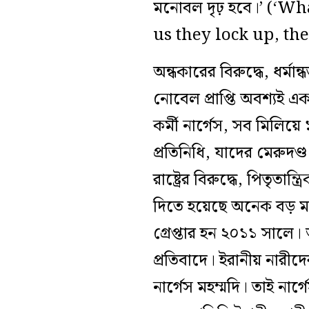
মনোবল দৃঢ় হবে।’ (‘W
us they lock up, th
অন্ধকারের বিরুদ্ধে, ধর্মান
নোবেল প্রাপ্তি অবশ্যই একট
কর্মী নার্গেস, সব মিলি
প্রতিনিধি, যাদের মেরুদণ্
রাষ্ট্রের বিরুদ্ধে, পিতৃতা
দিতে হয়েছে অনেক বড় মাশ
গ্রেপ্তার হন ২০১১ সালে। 
প্রতিবাদে। ইরানীয় নারীদে
নার্গেস মহম্মদি। তাই ন