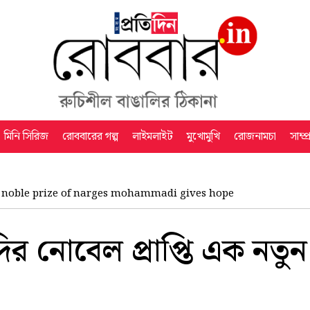
মিনি সিরিজ
রোববারের গল্প
লাইমলাইট
মুখোমুখি
রোজনামচা
সাম্প
noble prize of narges mohammadi gives hope
দির নোবেল প্রাপ্তি এক নতুন ব