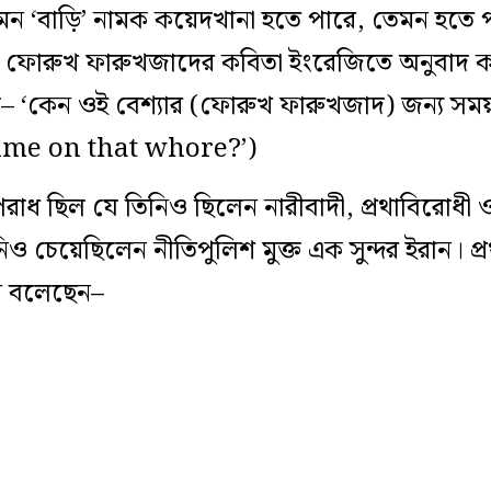
‘বাড়ি’ নামক কয়েদখানা হতে পারে, তেমন হতে পারে র
ি ফোরুখ ফারুখজাদের কবিতা ইংরেজিতে অনুবাদ ক
িল– ‘কেন ওই বেশ্যার (ফোরুখ ফারুখজাদ) জন্য স
ime on that whore?’)
ছিল যে তিনিও ছিলেন নারীবাদী, প্রথাবিরোধী ও বাক
নিও চেয়েছিলেন নীতিপুলিশ মুক্ত এক সুন্দর ইরান। প্
ন বলেছেন–