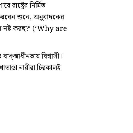
াষ্ট্রের নির্মিত
রবেন শুনে, অনুবাদকের
ময় নষ্ট করছ?’ (‘Why are
্‌স্বাধীনতায় বিশ্বাসী।
রথাভাঙা নারীরা চিরকালই