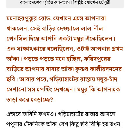
বাংলাদেশের স্মৃতির ক্যানভাস। শিল্পী: যোগেন চৌধুরী
মনোহরপুকুর রোড, যেখানে এসে আপনারা
থাকলেন, সেই বাড়ির দেওয়ালে লাল-নীল
পেনসিল দিয়ে আপনি একটা ময়ূর এঁকেছিলেন।
এক সাক্ষাৎকারে বলেছিলেন, ওটাই আপনার প্রথম
আঁকা। পড়তে পড়তে মনে হচ্ছিল, ফরিদপুরের
বাড়িতে আপনার বাবার আঁকা কৃষ্ণর কালীয়দমনের
ছবি। আবার পরে, গড়িয়াহাটের রাস্তায় ময়ূর-চাঁদ
মেশানো সস পেন্টিং দেখছেন। ময়ূর কি আপনাকে
তাড়া করে বেড়াচ্ছে?
এভাবে ভাবিনি কখনও। গড়িয়াহাটের রাস্তায় আসলে
পপুলার টেকনিকে আঁকা বেশ কিছু ছবি বিক্রি হত তখন।