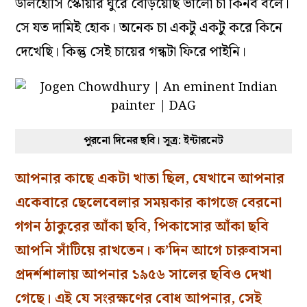
ডালহৌসি স্কোয়ার ঘুরে বেড়িয়েছি ভালো চা কিনব বলে।
সে যত দামিই হোক। অনেক চা একটু একটু করে কিনে
দেখেছি। কিন্তু সেই চায়ের গন্ধটা ফিরে পাইনি।
পুরনো দিনের ছবি। সূত্র: ইন্টারনেট
আপনার কাছে একটা খাতা ছিল, যেখানে আপনার
একেবারে ছেলেবেলার সময়কার কাগজে বেরনো
গগন ঠাকুরের আঁকা ছবি, পিকাসোর আঁকা ছবি
আপনি সাঁটিয়ে রাখতেন। ক’দিন আগে চারুবাসনা
প্রদর্শশালায় আপনার ১৯৫৬ সালের ছবিও দেখা
গেছে। এই যে সংরক্ষণের বোধ আপনার, সেই