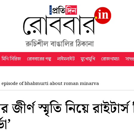
মিনি সিরিজ
রোববারের গল্প
লাইমলাইট
মুখোমুখি
রোজনামচা
সাম্প
h episode of bhabmurti about roman minarva
জীর্ণ স্মৃতি নিয়ে রাইটার্স 
ভা’