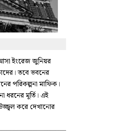
 আসা ইংরেজ জুনিয়র
ল তাদের। তবে ভবনের
য়নের পরিকল্পনা মাফিক।
না ধরনের মূর্তি। এই
 উজ্জ্বল করে দেখানোর