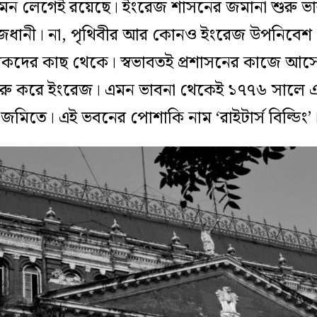
গমন লেগেই রয়েছে। ইংরেজ শাসনের জমানা শুরু ভ
জধানী। না, পৃথিবীর আর কোনও ইংরেজ উপনিবেশ 
বণিকদের কাছ থেকে। স্বভাবতই প্রশাসনের কাজে আ
 শুরু করে ইংরেজ। এমন ভাবনা থেকেই ১৭৭৬ সালে
 জমিতে। এই ভবনের পোশাকি নাম ‘রাইটার্স বিল্ডিং’