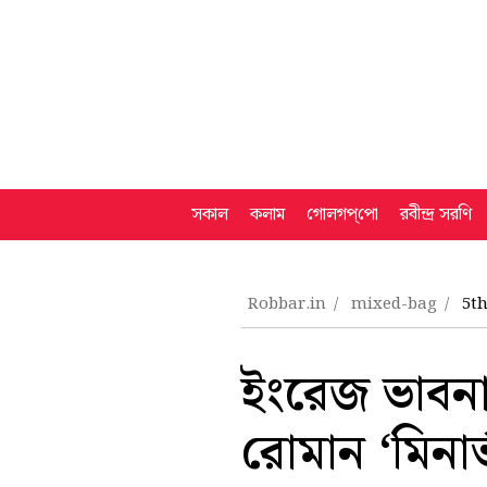
সকাল
কলাম
গোলগপ্‌পো
রবীন্দ্র সরণি
Robbar.in
mixed-bag
5t
ইংরেজ ভাবনার 
রোমান ‘মিনার্