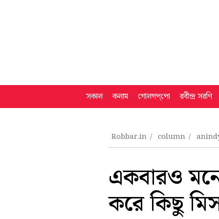
সকাল
কলাম
গোলগপ্‌পো
রবীন্দ্র সরণি
Robbar.in
column
anind
একবারও মনে 
করে কিছু মি