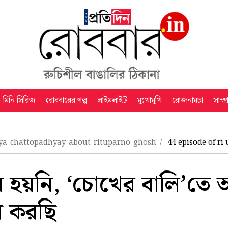
মিনি সিরিজ
রোববারের গল্প
লাইমলাইট
মুখোমুখি
রোজনামচা
সাম্প
ya-chattopadhyay-about-rituparno-ghosh
44 episode of ri
হয়নি, ‘চোখের বালি’তে অ্য
স করছি