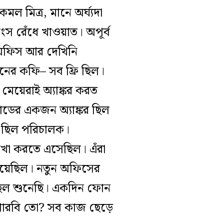
মল মিত্র, মানে অর্ঘ্যদা
স রেঁধে খাওয়াত। অপূর্ব
ভ অফিস আর দেখিনি
ের কফি– সব ফ্রি ছিল।
 মেয়েরাই অ্যাঙ্কর করত
োডের একজন অ্যাঙ্কর ছিল
ণ ছিল পরিচালক।
েখা করতে এসেছিল। এঁরা
 হয়েছিল। নতুন অফিসের
েছিল শুনেছি। একদিন ফোন
পারবি তো? সব কাজ ছেড়ে