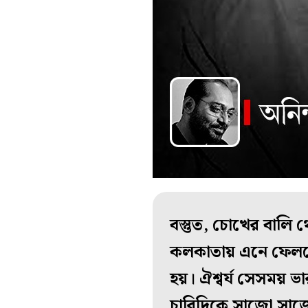
বস্তুত, চোখের বালি থ
কলকাতায় এনে ফেলতে
হয়। ঐশ্বর্য সেসময় 
চারিদিকে সাজো সাজ