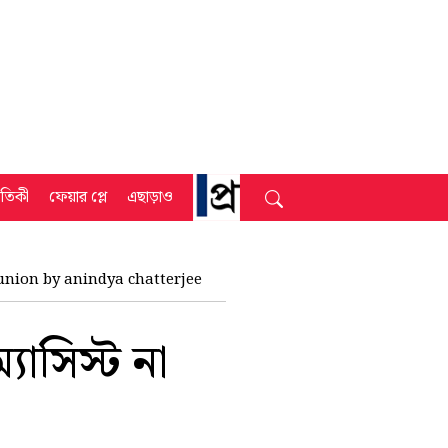
্রতিকী
ফেয়ার প্লে
এছাড়াও
 union by anindya chatterjee
াসিস্ট না