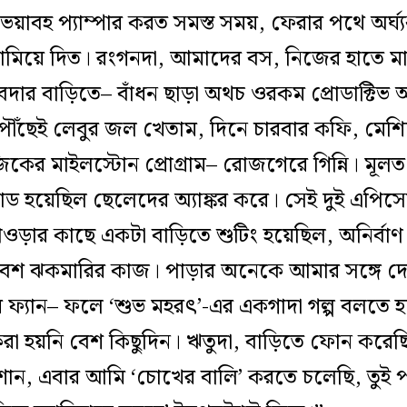
ী ভয়াবহ প্যাম্পার করত সমস্ত সময়, ফেরার পথে অর্ঘ্যক
নামিয়ে দিত। রংগনদা, আমাদের বস, নিজের হাতে মাং
বদার বাড়িতে– বাঁধন ছাড়া অথচ ওরকম প্রোডাক্টি
ছেই লেবুর জল খেতাম, দিনে চারবার কফি, মেশিন
াজিকের মাইলস্টোন প্রোগ্রাম– রোজগেরে গিন্নি। মূলত
োড হয়েছিল ছেলেদের অ্যাঙ্কর করে। সেই দুই এপিস
়ার কাছে একটা বাড়িতে শুটিং হয়েছিল, অনির্বা
া বেশ ঝকমারির কাজ। পাড়ার অনেকে আমার সঙ্গে দ
ের ফ্যান– ফলে ‘শুভ মহরৎ’-এর একগাদা গল্প বলতে
 করা হয়নি বেশ কিছুদিন। ঋতুদা, বাড়িতে ফোন কর
োন, এবার আমি ‘চোখের বালি’ করতে চলেছি, তুই 