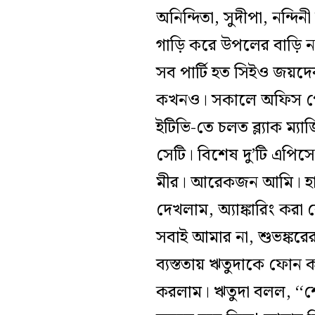
অনিন্দিতা, সুদীপা, নন্দিন
গাড়ি করে উপলের বাড়ি 
সব পার্টি হত সিইও জয়দে
কখনও। সকালে অফিস পৌঁ
ইটিভি-তে চলত ব্ল্যাক ম্য
সেটি। বিশেষ দু’টি এপিস
মীর। আরেকজন আমি। হাওড
দেখলাম, অ্যাঙ্কারিং কর
সবাই আমার না, শুভঙ্কর
ব্যস্ততায় ঋতুদাকে ফোন
করলাম। ঋতুদা বলল, ‘‘শ