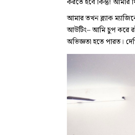
করতে হবে কিন্তু! আমার ফিল
আমার তখন ব্ল্যাক ম্যাজি
আউটিং– আমি চুপ করে রইলা
অভিজ্ঞতা হতে পারত। দে