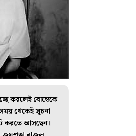
চ্ছে করলেই বোম্বেকে
সময় থেকেই সূচনা
 শুট করতে আসছেন।
। জয়শঙ্খ বাজল