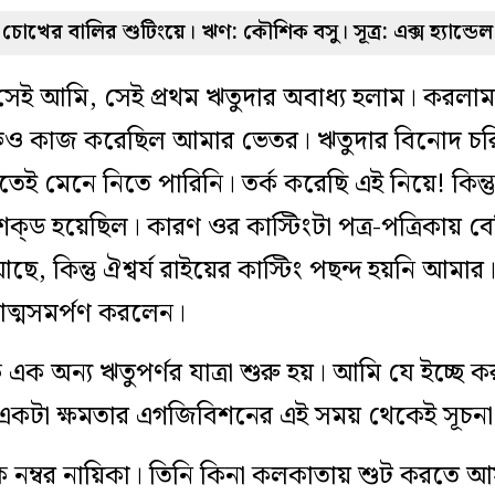
চোখের বালির শুটিংয়ে। ঋণ: কৌশিক বসু। সূত্র: এক্স হ্যান্ডেল
েই আমি, সেই প্রথম ঋতুদার অবাধ্য হলাম। করলাম 
িও কাজ করেছিল আমার ভেতর। ঋতুদার বিনোদ চরিত্
ছুতেই মেনে নিতে পারিনি। তর্ক করেছি এই নিয়ে! কিন্
ড শক্‌ড হয়েছিল। কারণ ওর কাস্টিংটা পত্র-পত্রিকায় 
 আছে, কিন্তু ঐশ্বর্য রাইয়ের কাস্টিং পছন্দ হয়নি আ
 আত্মসমর্পণ করলেন।
 এক অন্য ঋতুপর্ণর যাত্রা শুরু হয়। আমি যে ইচ্ছে
একটা ক্ষমতার এগজিবিশনের এই সময় থেকেই সূচনা
এক নম্বর নায়িকা। তিনি কিনা কলকাতায় শুট করতে