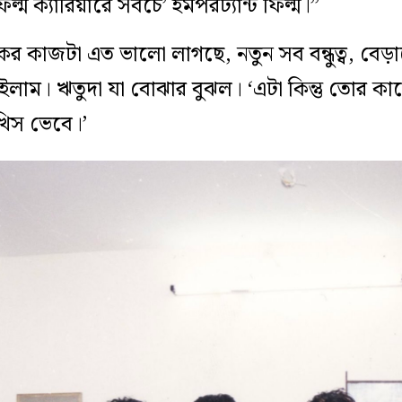
্ম ক্যারিয়ারে সবচে’ ইমপরট্যান্ট ফিল্ম।’’
কের কাজটা এত ভালো লাগছে, নতুন সব বন্ধুত্ব, বেড়
ম। ঋতুদা যা বোঝার বুঝল। ‘এটা কিন্তু তোর কাছেও
খিস ভেবে।’