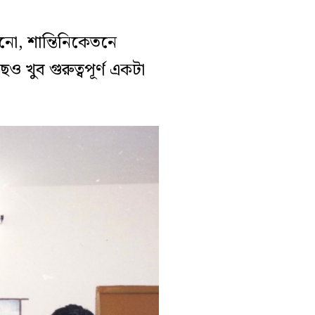
ানো, শান্তিনিকেতনে
 খুব গুরুত্বপূর্ণ একটা