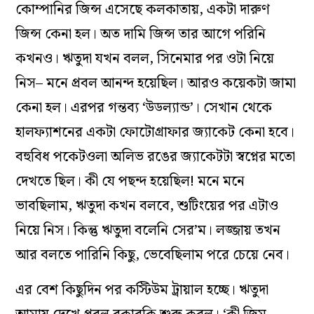
কোম্পানির জিন্স‌ এসেছে কলকাতায়, একটা দারুণ
জিন্স‌ কেনা হল। অত দামি জিন্স তার আগে পরিনি
কখনও। ঋতুদা যখন বলল, সিনেমার পর ওটা নিয়ে
নিস– মনে প্রবল আনন্দ হয়েছিল। আরও কয়েকটা জামা
কেনা হল। এরপর গন্তব‌্য ‘উডল‌্যান্ড’। সেখান থেকে
হালফ‌্যাশনের একটা ফোটোগ্রাফার জ‌্যাকেট কেনা হবে।
বহুবিধ পকেটওলা অলিভ রঙের জ‌্যাকেটটা স্বপ্নের মতো
দেখতে ছিল। কী যে পছন্দ হয়েছিল! মনে মনে
ভাবছিলাম, ঋতুদা কখন বলবে, শুটিংয়ের পর এটাও
নিয়ে নিস। কিন্তু ঋতুদা বলেনি সের’ম। লজ্জায় তখন
আর বলতে পারিনি কিছু, ভেবেছিলাম পরে চেয়ে নেব।
এর বেশ কিছুদিন পর কস্টিউম ট্রায়াল হচ্ছে। ঋতুদা