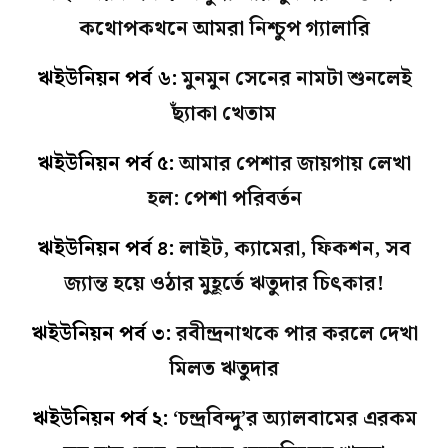
কথোপকথনে আমরা নিশ্চুপ গ‌্যালারি
ঋইউনিয়ন পর্ব ৬:
মুনমুন সেনের নামটা শুনলেই
ছ্যাঁকা খেতাম
ঋইউনিয়ন পর্ব ৫:
আমার পেশার জায়গায় লেখা
হল: পেশা পরিবর্তন
ঋইউনিয়ন পর্ব ৪:
লাইট, ক‌্যামেরা, ফিকশন, সব
জ‌্যান্ত হয়ে ওঠার মুহূর্তে ঋতুদার চিৎকার!
ঋইউনিয়ন পর্ব ৩:
রবীন্দ্রনাথকে পার করলে দেখা
মিলত ঋতুদার
ঋইউনিয়ন পর্ব ২:
‘চন্দ্রবিন্দু’র অ্যালবামের এরকম