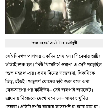
‘শুভ মহরৎ’-এ টোটা রায়চৌধুরী
সেই দিনগত পাপক্ষয় একদিন শেষ হল। সিনেমার শুটিং
সত‌্যিই শুরু হল। ‘নিউ থিয়েটার্স ওয়ান’-এ সেট পড়েছিল
‘শুভ মহরৎ’-এর। প্রথম দিনের উত্তেজনা, থিকথিকে
ভিড়, হইচই। ঋতুপর্ণ ঘোষের ছবি শুরু বলে কথা।
মেকআপের পর কস্টিউম– সেই জলপাই জ‌্যাকেট।
আয়নায় নিজেকে দেখে মনে হল– সাক্ষাৎ খুনির
চেহারা। প্রতিটি দর্শক আমায় সাসপেক্ট না করে যায় না।