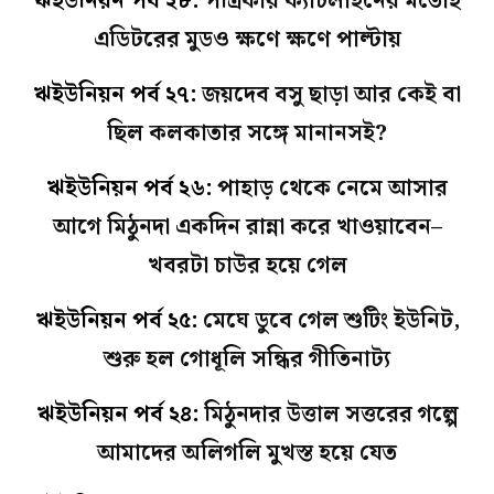
ঋইউনিয়ন পর্ব ২৮:
পত্রিকার ক্যাচলাইনের মতোই
এডিটরের মুডও ক্ষণে ক্ষণে পাল্টায়
ঋইউনিয়ন পর্ব ২৭:
জয়দেব বসু ছাড়া আর কেই বা
ছিল কলকাতার সঙ্গে মানানসই?
ঋইউনিয়ন পর্ব ২৬:
পাহাড় থেকে নেমে আসার
আগে মিঠুনদা একদিন রান্না করে খাওয়াবেন–
খবরটা চাউর হয়ে গেল
ঋইউনিয়ন পর্ব ২৫:
মেঘে ডুবে গেল শুটিং ইউনিট,
শুরু হল গোধূলি সন্ধির গীতিনাট্য
ঋইউনিয়ন পর্ব ২৪:
মিঠুনদার উত্তাল সত্তরের গল্পে
আমাদের অলিগলি মুখস্ত হয়ে যেত