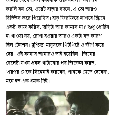
আমায় দেখে প্রবল বকাবকি শুরু করল। ‘কী জিম
করলি বল তো, ওয়েট বাড়ার বদলে, এ তো আরও
রিডিউস করে গিয়েছিস। হাড় জিরজিরে লাগবে স্ক্রিনে।
একটা কাজ করিস, দাড়িটা আর কামাস না।’ শুধু প্রোটিন
না খাওয়া নয়, রোগা হওয়ার আরও একটা বড় কারণ
ছিল টেনশন। দুশ্চিন্তা মানুষকে খিটখিটে ও জীর্ণ করে
দেয়। ওই ক’মাস আমারও তাই হয়েছিল। জিমের
ছেলেটা যখন প্রবল খাটানোর পর জিজ্ঞেস করত,
‘এরপর থেকে সিনেমাই করবেন, গানকে ছেড়ে দেবেন’,
মনে হত এক ধমক দিই।