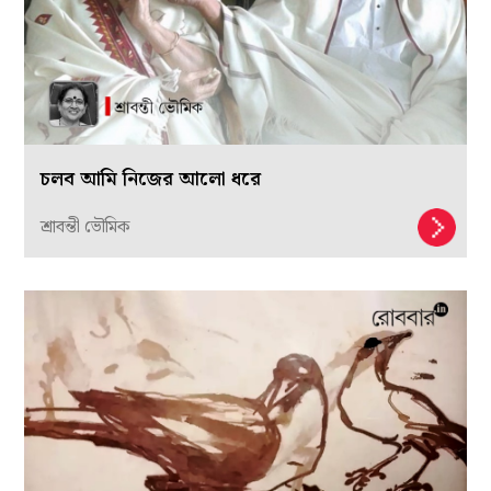
চলব আমি নিজের আলো ধরে
শ্রাবন্তী ভৌমিক