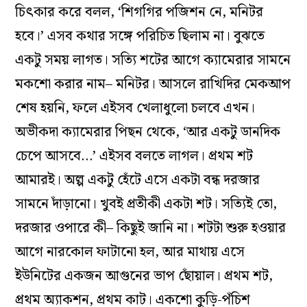
চিৎকার করে বলল, ‘শিগগির পজিশন নে, মনিটর
হবে।’ এসব কথার সঙ্গে পরিচিত ছিলাম না। বুঝতে
একটু সময় লাগত। সত‌্যি শটের আগে ক‌্যামেরার সামনে
মকশো করার নাম– মনিটর। আসলে রাখিদির মেকআপ
শেষ হয়নি, ফলে এইসব খেলাধুলো চলবে এখন।
অভীকদা ক‌্যামেরার পিছন থেকে, ‘আর একটু ডানদিক
চেপে আসবে…’ এইসব বলতে লাগল। প্রথম শট
আমারই। অল্প একটু হেঁটে এসে একটা বন্ধ দরজার
সামনে দাঁড়ানো। খুবই প্রতীকী একটা শট। সত‌্যিই তো,
দরজার ওপারে কী– কিছুই জানি না। শটটা শুরু হওয়ার
আগে নারকোল ফাটানো হল, আর মাথায় এসে
ইউনিটের একজন আগুনের ভাপ ছোঁয়াল। প্রথম শট,
প্রথম অ‌্যাকশন, প্রথম কাট। একশো কুড়ি-পঁচিশ