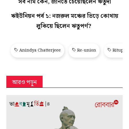
সব নাম কেন, জানতে চেয়েছিলেন ঋতুদা
ঋইউনিয়ন পর্ব ১:
নজরুল মঞ্চের ভিড়ে কোথায়
লুকিয়ে ছিলেন ঋতুপর্ণ?
Anindya Chatterjeee
Re-union
Ritupar
আরও পড়ুন