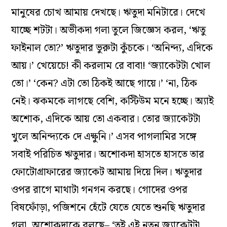
মানুষের চোখ আমায় দেখছে। ঋতুদা মনিটারে। দেখে
যাচ্ছে শটটা। অভীকদা গলা তুলে জিজ্ঞেস করল, ‘ঋতু
ফাইনাল তো?’ ঋতুদার ভুরুটা কুঁচকে। ‘অনিন্দ‌্য, এদিকে
আয়।’ খেয়েচে! কী করলাম রে বাবা! ‘জ‌্যাকেটটা খোল
তো।’ ‘কেন? এটা তো ঠিকই আছে গায়ে।’ ‘না, ঠিক
নেই। ঝকমকে লাগছে বেশি, কস্টিউম মনে হচ্ছে। অ্যাই
অশোক, এদিকে আয় তো একবার। তোর জ‌্যাকেটটা
খুলে অনিন্দ‌্যকে দে এক্ষুনি।’ এসব পাগলামির সঙ্গে
সবাই পরিচিত ঋতুদার। অশোকদা হাসতে হাসতে তার
ফোটোগ্রাফারের জ‌্যাকেট আমায় দিয়ে দিল। ঋতুদার
ওপর রাগে মাথাটা গনগন করছে। গোদের ওপর
বিষফোঁড়া, পজিশনে হেঁটে যেতে যেতে শুনছি ঋতুদার
গলা, অশোকদাকে বলছে– ‘তুই এই নতুন জ‌্যাকেটটা