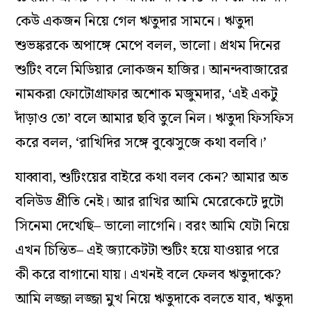
কেউ একজন নিয়ে গেল ঋতুদার সামনে। ঋতুদা
শুভঙ্করকে অপাঙ্গে মেপে বলল, ভালো। প্রথম দিনের
শুটিং বলে মিডিয়ার লোকজন হাজির। আনন্দবাজারের
নামকরা ফোটোগ্রাফার অশোক মজুমদার, ‘এই একটু
দাঁড়াও তো’ বলে আমার ছবি তুলে নিল। ঋতুদা ফিসফিস
করে বলল, ‘রাখিদির সঙ্গে বুঝেসুজে কথা বলবি।’
যাব্বাবা, শুটিংয়ের বাইরে কথা বলব কেন? আমার অত
বলিউড প্রীতি নেই। আর রাখির আমি মেরেকেটে দুটো
সিনেমা দেখেছি– ভালো লাগেনি। বরং আমি যেটা নিয়ে
এখন চিন্তিত– এই জ‌্যাকেটটা শুটিং হয়ে যাওয়ার পরে
কী করে বাগানো যায়। এখনই বলে ফেলব ঋতুদাকে?
আমি লজ্জা লজ্জা মুখ নিয়ে ঋতুদাকে বলতে যাব, ঋতুদা