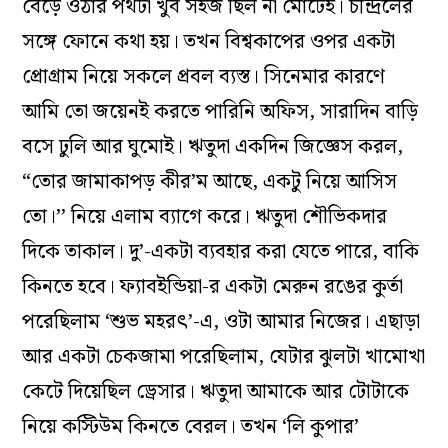
বেড়ে ওঠার পথটা খুব সহজ ছিল না মোটেই। চন্দ্রিলের
সঙ্গে ফোনে কথা হয়। তখন বিশ্বকাপের ওপর একটা
প্রোগ্রাম নিয়ে সকলে প্রবল ব‌্যস্ত। সিনেমার কারণে
আমি তো জয়েনই করতে পারিনি অফিস, সারাদিন বাড়ি
বসে ঢুলি আর ঘুমোই। ঋতুদা একদিন জিজ্ঞেস করল,
“তোর জামাকাপড় কীর’ম আছে, একটু নিয়ে আসিস
তো।’’ নিয়ে এলাম ‌ব্যাগে করে। ঋতুদা শৌভিকদার
দিকে তাকাল। দু’-একটা ব‌্যবহার করা যেতে পারে, বাকি
কিনতে হবে। ফ‌্যাবইন্ডিয়া-র একটা মেরুন রঙের কুর্তা
পরেছিলাম ‘শুভ মহরৎ’-এ, ওটা আমার নিজের। এছাড়া
আর একটা চেকজামা পরেছিলাম, যেটার ঝুলটা খামোখা
কেটে দিয়েছিল ড্রেসার। ঋতুদা আমাকে আর টোটাকে
নিয়ে কস্টিউম কিনতে বেরল। তখন ‘লি কুপার’