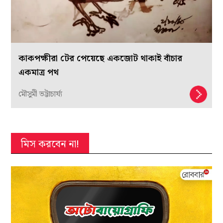
কাকপক্ষীরা টের পেয়েছে একজোট থাকাই বাঁচার
একমাত্র পথ
মৌসুমী ভট্টাচার্য্য
মিস করবেন না!