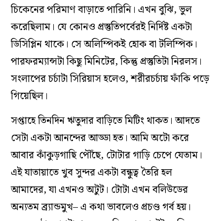
চিকেনের পরিমাণ বাড়াতে পারিনি। এখন বুঝি, ভুল
করেছিলাম। যে কোনও প্রস্তুতিপর্বেরই নির্দিষ্ট একটা
ডিসিপ্লিন থাকে। সে অলিম্পিকই হোক বা টলিম্পিক।
পারফরম‌্যান্সটা কিছু মিনিটের, কিন্তু প্রস্তুতিটা নিরলস।
সংলাপের চর্চাটা সিরিয়াস হলেও, শরীরচর্চায় ফাঁকি পড়ে
গিয়েছিল।
সপ্তাহে তিনদিন ঋতুদার বাড়িতে মিটিং থাকত। আদতে
সেটা একটা আনন্দের আড্ডা হত। আমি অটো করে
আবার কাঁকুড়গাছি পৌঁছে, টোটার গাড়ি চেপে যেতাম।
এই যাতায়াতে খুব সুন্দর একটা বন্ধুত্ব তৈরি হল
আমাদের, যা এখনও অটুট। টোটা এখন বলিউডের
অন‌্যতম ব্র্যান্ডমুখ– এ কথা ভাবলেও প্রচণ্ড গর্ব হয়।