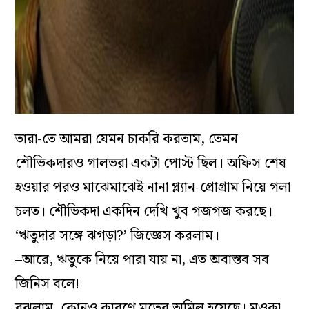
তারা-তে আমরা যেমন চাকরি করতাম, তেমন
শৌভিকদারও গালভরা একটা পোস্ট ছিল। অফিস শেষ
হওয়ার পরও মাঝেমাঝেই নানা প্ল‌্যান-প্রোগ্রাম নিয়ে গলা
চলত। শৌভিকদা একদিন দেখি খুব গজগজ করছে।
‘ঋতুদার সঙ্গে ঝগড়া?’ জিজ্ঞেস করলাম।
–আরে, ঋতুকে নিয়ে পারা যায় না, এত অবাস্তব সব
জিনিস বলে!
বুঝলাম, কোনও কারণে মতের অমিল হয়েছে। মওকা