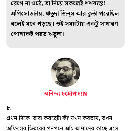
রেগে না ওঠে, তা নিয়ে সকলেই শশব‌্যস্ত!
এপিসোডটায়, ঋতুদা জিন্‌স আর কুর্তা পরেছিল
বলেই মনে পড়ছে। ওই সময়টায় একটু সাধারণ
পোশাকই পরত ঋতুদা।
অনিন্দ্য চট্টোপাধ্যায়
৮.
প্রথম দিকে ‘তারা করছেটা কী’ যখন করতাম, তখন
অফিসের ভিতরের গনগনে আঁচ আমাদের কাছে এসে