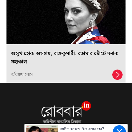
অসুখ হোক অসহায়, রাজকুমারী, তোমার ঠোঁটে ঘনাক
মহাকাল
অরিঞ্জয় বোস
তসলিমা কলকাতা ফিরে এলেন কেন?