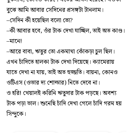
বুঝে আমি আবার সেদিনের প্রসঙ্গটা টানলাম।
–সেদিন কী হয়েছিল বলো তো?
–কী আবার হবে, ওঁর টাক দেখা যাচ্ছিল, তাই অত কাণ্ড।
–মানে!
–আরে বাবা, ঋতুর তো একমাথা কোঁকড়া চুল ছিল।
এখন চাঁদিতে হালকা টাক দেখা দিয়েছে। ক‌্যামেরায়
যাতে দেখা না যায়, তাই অত হুজ্জতি। বায়না, কোনও
ওটিএস (ওভার দ‌্য শোল্ডার) নিতে দেবে না।
ও হরি! খেয়ালই করিনি ঋতুদার টাক পড়ছে। অবশ‌্য
টাক পড়া ভাল। শুনেছি চাঁদি দেখা গেলে চাঁদি গরম হয়
সিন্দুকে।