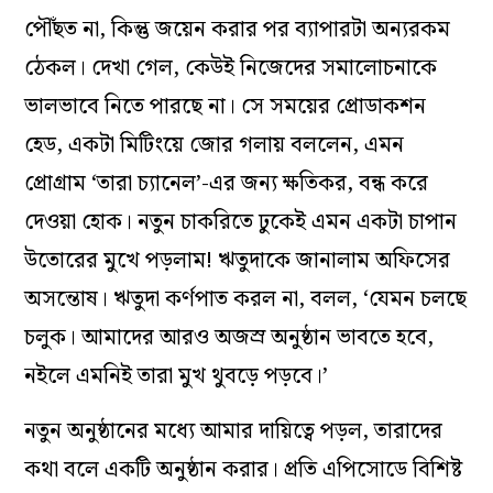
পৌঁছত না, কিন্তু জয়েন করার পর ব‌্যাপারটা অন‌্যরকম
ঠেকল। দেখা গেল, কেউই নিজেদের সমালোচনাকে
ভালভাবে নিতে পারছে না। সে সময়ের প্রোডাকশন
হেড, একটা মিটিংয়ে জোর গলায় বললেন, এমন
প্রোগ্রাম ‘তারা চ‌্যানেল’-এর জন‌্য ক্ষতিকর, বন্ধ করে
দেওয়া হোক। নতুন চাকরিতে ঢুকেই এমন একটা চাপান
উতোরের মুখে পড়লাম! ঋতুদাকে জানালাম অফিসের
অসন্তোষ। ঋতুদা কর্ণপাত করল না, বলল, ‘যেমন চলছে
চলুক। আমাদের আরও অজস্র অনুষ্ঠান ভাবতে হবে,
নইলে এমনিই তারা মুখ থুবড়ে পড়বে।’
নতুন অনুষ্ঠানের মধ‌্যে আমার দায়িত্বে পড়ল, তারাদের
কথা বলে একটি অনুষ্ঠান করার। প্রতি এপিসোডে বিশিষ্ট