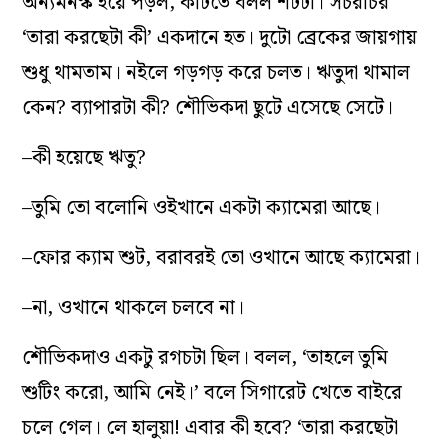
অন‌্যমনস্ক হয়ে পড়ল, কাটতে বলল শটটা। সচরাচর
‘তারা করছেটা কী’ একদানে হত। দুটো ব্রেকের জায়গায়
শুধু থামতাম। নইলে গড়গড় করে চলত। ঋতুদা থামাল
কেন? ব‌্যাপারটা কী? শৌভিকদা ছুটে এসেছে সেটে।
–কী হয়েছে ঋতু?
–তুমি তো বলোনি ওইখানে একটা ক‌্যামেরা আছে।
–ফোর ক‌্যাম শুট, বরাবরই তো ওখানে আছে ক‌্যামেরা।
–না, ওখানে থাকলে চলবে না।
শৌভিকদাও একটু রগচটা ছিল। বলল, ‘তাহলে তুমি
শুটিং করো, আমি নেই।’ বলে সিগারেট খেতে বাইরে
চলে গেল। লে হালুয়া! এবার কী হবে? ‘তারা করছেটা