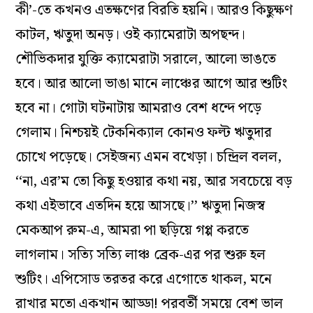
কী’-তে কখনও এতক্ষণের বিরতি হয়নি। আরও কিছুক্ষণ
কাটল, ঋতুদা অনড়। ওই ক‌্যামেরাটা অপছন্দ।
শৌভিকদার যুক্তি ক‌্যামেরাটা সরালে, আলো ভাঙতে
হবে। আর আলো ভাঙা মানে লাঞ্চের আগে আর শুটিং
হবে না। গোটা ঘটনাটায় আমরাও বেশ ধন্দে পড়ে
গেলাম। নিশ্চয়ই টেকনিক‌্যাল কোনও ফল্ট ঋতুদার
চোখে পড়েছে। সেইজন‌্য এমন বখেড়া। চন্দ্রিল বলল,
‘‘না, এর’ম তো কিছু হওয়ার কথা নয়, আর সবচেয়ে বড়
কথা এইভাবে এতদিন হয়ে আসছে।’’ ঋতুদা নিজস্ব
মেকআপ রুম-এ, আমরা পা ছড়িয়ে গপ্প করতে
লাগলাম। সত‌্যি সত‌্যি লাঞ্চ ব্রেক-এর পর শুরু হল
শুটিং। এপিসোড তরতর করে এগোতে থাকল, মনে
রাখার মতো একখান আড্ডা! পরবর্তী সময়ে বেশ ভাল