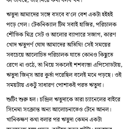
কী ভাবছে, তাই নিয়ে কথা বলব’খন।
ঋতুদা আমাদের সঙ্গে বসবে ব’লে বেশ একটা হইহই
পড়ে গেল। টেকনিক‌্যাল টিম সবাই হাজির, পরিচালক
শৌভিক মিত্র সেট ও আলোর ব‌্যাপারে সজাগ, কারণ
খোদ ঋতুপর্ণ ঘোষ আমাদের অতিথি! সেই সময়ের
সবচেয়ে আলোচিত পরিচালক যাতে কোনও কিছুতে
রেগে না ওঠে, তা নিয়ে সকলেই শশব‌্যস্ত! এপিসোডটায়,
ঋতুদা জিন্‌স আর কুর্তা পরেছিল বলেই মনে পড়ছে। ওই
সময়টায় একটু সাধারণ পোশাকই পরত ঋতুদা।
শুটিং শুরু হল। চন্দ্রিল ঋতুদাকে তারা চ‌্যানেলের বাইরে
সিনেমা সংক্রান্ত অন‌্য আলোচনাতেও টেনে আনল।
খানিকক্ষণ কথা বলার পর ঋতুদা কেমন একটা