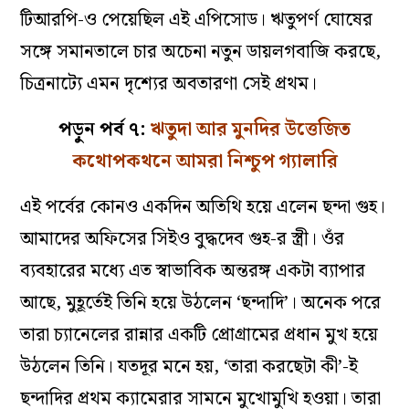
টিআরপি-ও পেয়েছিল এই এপিসোড। ঋতুপর্ণ ঘোষের
সঙ্গে সমানতালে চার অচেনা নতুন ডায়লগবাজি করছে,
চিত্রনাট‌্যে এমন দৃশ‌্যের অবতারণা সেই প্রথম।
পড়ুন পর্ব ৭:
ঋতুদা আর মুনদির উত্তেজিত
কথোপকথনে আমরা নিশ্চুপ গ‌্যালারি
এই পর্বের কোনও একদিন অতিথি হয়ে এলেন ছন্দা গুহ।
আমাদের অফিসের সিইও বুদ্ধদেব গুহ-র স্ত্রী। ওঁর
ব‌্যবহারের মধ‌্যে এত স্বাভাবিক অন্তরঙ্গ একটা ব‌্যাপার
আছে, মুহূর্তেই তিনি হয়ে উঠলেন ‘ছন্দাদি’। অনেক পরে
তারা চ‌্যানেলের রান্নার একটি প্রোগ্রামের প্রধান মুখ হয়ে
উঠলেন তিনি। যতদূর মনে হয়, ‘তারা করছেটা কী’-ই
ছন্দাদির প্রথম ক‌্যামেরার সামনে মুখোমুখি হওয়া। তারা