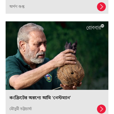
অর্পণ গুপ্ত
কংক্রিটের অরণ্যে আমি ‘নেস্টম্যান’
মৌসুমী ভট্টাচার্য্য