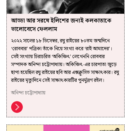
আড্ডা আর সরষে ইলিশের জন্যই কলকাতাকে
ভালোবেসে ফেললাম
২০২২ সালের ১৮ ডিসেম্বর, রঘু রাইয়ের ৮০তম জন্মদিনে
‘রোববার’ পত্রিকা ‌তাঁকে নিয়ে সংখ্যা করে ‘রাই আমাদের’।
সেই সংখ্যায় চিরাচরিত ‘অকিঞ্চিৎ’ লেখেননি রোববার
সম্পাদক অনিন্দ্য চট্টোপাধ্যায়। অকিঞ্চিৎ-এর চারপাতা জুড়ে
ছাপা হয়েছিল রঘু রাইয়ের ছবি আর এক্সক্লুসিভ সাক্ষাৎকার। রঘু
রাইয়ের মৃত্যুদিনে সেই সাক্ষাৎকারটির পুনর্মুদ্রণ রইল।
অনিন্দ্য চট্টোপাধ্যায়