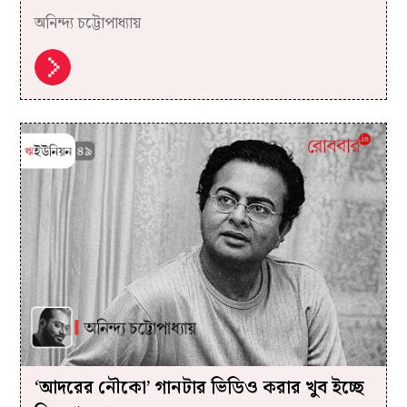
অনিন্দ্য চট্টোপাধ্যায়
‘আদরের নৌকো’ গানটার ভিডিও করার খুব ইচ্ছে