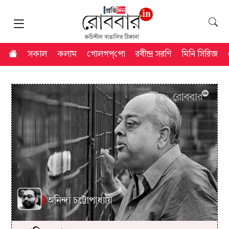
সকাল
কলাম
গোলগপ্‌পো
রবীন্দ্র সরণি
মিনি সিরিজ