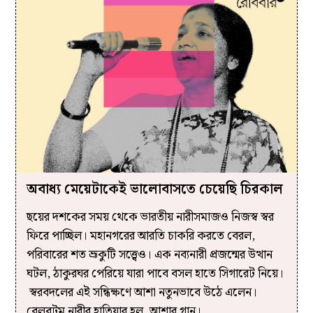
অবাধ্য মেয়েটাকেই ভালোবাসতে চেয়েছি চিরকাল
ছয়ের দশকের সময় থেকে ভারতীয় নারীসমাজও নিজস্ব স্বর
ফিরে পাচ্ছিল। মহানগরের আরতি চাকরি করতে বেরল,
পরিবারের শত ভ্রূকুটি সত্ত্বেও। এক নব্যনারী প্রজন্মের উত্থান
ঘটল, ঠাকুরঘর পেরিয়ে যারা পাবে বসল হাতে সিগারেট নিয়ে।
স্বরবদলের এই সন্ধিক্ষণে আশা নতুনভাবে উঠে এলেন।
বেলবটম নারীর হাতিয়ার হল, আশার গান।