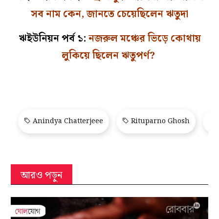
সব নাম কেন, জানতে চেয়েছিলেন ঋতুদা
ঋইউনিয়ন পর্ব ১:
নজরুল মঞ্চের ভিড়ে কোথায়
লুকিয়ে ছিলেন ঋতুপর্ণ?
Anindya Chatterjeee
Rituparno Ghosh
আরও পড়ুন