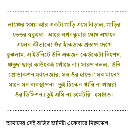
…………………………………………………………………
লাঞ্চের সময় আর একটা গাড়ি এসে দাঁড়াল, গাড়ির
ভেতর স্বকুঘো– আরে স্বপনকুমার ঘোষ এখানে
এলেন কীভাবে! ওঁর হাঁকডাক প্রতাপ দেখে
বুঝলাম, এ ইউনিটে উনি একজন কেউকেটা বিশেষ,
ঋতুদা ছাড়া কাউকেই পোঁছে না। সারণ বলল, ‘উনি
প্রোডাকশন ম‌্যানেজার, সব ওঁর হাতে।’ সব মানে?
মানে সব ব‌্যবস্থাপনা। তুই চিকেন খাবি না পায়রা–
ওঁর ডিসিশন। তুই এসি না ডর্মেটরি– সেটাও।
…………………………………………………………………
আমাদের সেই রাত্রির জার্নিটা একেবারে নিরুদ্দেশ