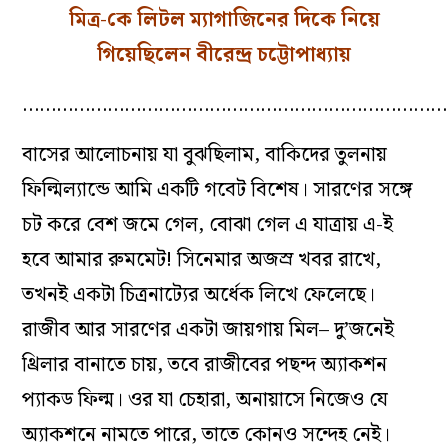
মিত্র-কে লিটল ম্যাগাজিনের দিকে নিয়ে
গিয়েছিলেন বীরেন্দ্র চট্টোপাধ্যায়
…………………………………………………………………
বাসের আলোচনায় যা বুঝছিলাম, বাকিদের তুলনায়
ফিল্মিল‌্যান্ডে আমি একটি গবেট বিশেষ। সারণের সঙ্গে
চট করে বেশ জমে গেল, বোঝা গেল এ যাত্রায় এ-ই
হবে আমার রুমমেট! সিনেমার অজস্র খবর রাখে,
তখনই একটা চিত্রনাট‌্যের অর্ধেক লিখে ফেলেছে।
রাজীব আর সারণের একটা জায়গায় মিল– দু’জনেই
থ্রিলার বানাতে চায়, তবে রাজীবের পছন্দ অ‌্যাকশন
প‌্যাকড ফিল্ম। ওর যা চেহারা, অনায়াসে নিজেও যে
অ‌্যাকশনে নামতে পারে, তাতে কোনও সন্দেহ নেই।