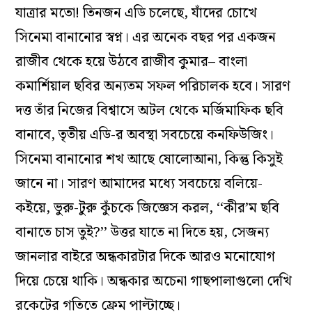
যাত্রার মতো! তিনজন এডি চলেছে, যাঁদের চোখে
সিনেমা বানানোর স্বপ্ন। এর অনেক বছর পর একজন
রাজীব থেকে হয়ে উঠবে রাজীব কুমার– বাংলা
কমার্শিয়াল ছবির অন‌্যতম সফল পরিচালক হবে। সারণ
দত্ত তাঁর নিজের বিশ্বাসে অটল থেকে মর্জিমাফিক ছবি
বানাবে, তৃতীয় এডি-র অবস্থা সবচেয়ে কনফিউজিং।
সিনেমা বানানোর শখ আছে ষোলোআনা, কিন্তু কিসুই
জানে না। সারণ আমাদের মধ‌্যে সবচেয়ে বলিয়ে-
কইয়ে, ভুরু-টুরু কুঁচকে জিজ্ঞেস করল, ‘‘কীর’ম ছবি
বানাতে চাস তুই?’’ উত্তর যাতে না দিতে হয়, সেজন‌্য
জানলার বাইরে অন্ধকারটার দিকে আরও মনোযোগ
দিয়ে চেয়ে থাকি। অন্ধকার অচেনা গাছপালাগুলো দেখি
রকেটের গতিতে ফ্রেম পাল্টাচ্ছে।