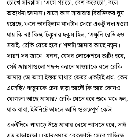
চোখে সানগ্লাস। ‘এসে গ‌্যাচো, বেশ করেচো’, বলে
অভ‌্যর্থনা জানাল। বাসে কাল সারারাত বিরক্তিকর ঘুম
হয়েছে, ফলে ভাবছিলাম স্নানটান সেরে একটু লম্বা হওয়া
যায় কি না! কিন্তু চিঙ্কুদার হুকুম ছিল, ‘এক্ষুনি রেডি হও
সবাই, রেকি যেতে হবে।’ শব্দটা আমার কাছে নতুন।
সারণ সব জানে। বলল, যেসব লোকেশনে শুটিং হবে,
সেই জায়গাগুলো পছন্দ করতে যাওয়াকে বলে রেকি।
আমার তো আসা ইস্তক মাথার ভেতর একটাই প্রশ্ন, কেন
এসেছি? ঋতুদাকে চেনা ছাড়া আদৌ কি আর কোনও
যোগ‌্যতা আছে আমার? রেকি যেতে হবে শুনে মনে হল,
যাক বাবা, ইউনিটে তাহলে আমি গুরুত্বপূর্ণ কেউ!
একইদিনে পাহাড়ে উঠে আবার নেমে আসতে হবে, তাই
এত তাড়াহুড়ো। কোনওমতে ব্রেকফাস্ট সেরে গাড়িতে