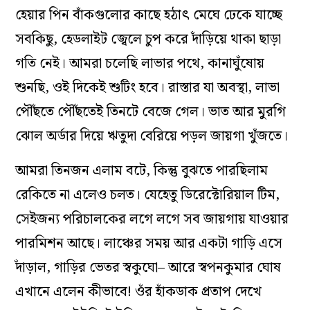
হেয়ার পিন বাঁকগুলোর কাছে হঠাৎ মেঘে ঢেকে যাচ্ছে
সবকিছু, হেডলাইট জ্বেলে চুপ করে দাঁড়িয়ে থাকা ছাড়া
গতি নেই। আমরা চলেছি লাভার পথে, কানাঘুঁষোয়
শুনছি, ওই দিকেই শুটিং হবে। রাস্তার যা অবস্থা, লাভা
পৌঁছতে পৌঁছতেই তিনটে বেজে গেল। ভাত আর মুরগি
ঝোল অর্ডার দিয়ে ঋতুদা বেরিয়ে পড়ল জায়গা খুঁজতে।
আমরা তিনজন এলাম বটে, কিন্তু বুঝতে পারছিলাম
রেকিতে না এলেও চলত। যেহেতু ডিরেক্টোরিয়াল টিম,
সেইজন‌্য পরিচালকের লগে লগে সব জায়গায় যাওয়ার
পারমিশন আছে। লাঞ্চের সময় আর একটা গাড়ি এসে
দাঁড়াল, গাড়ির ভেতর স্বকুঘো– আরে স্বপনকুমার ঘোষ
এখানে এলেন কীভাবে! ওঁর হাঁকডাক প্রতাপ দেখে