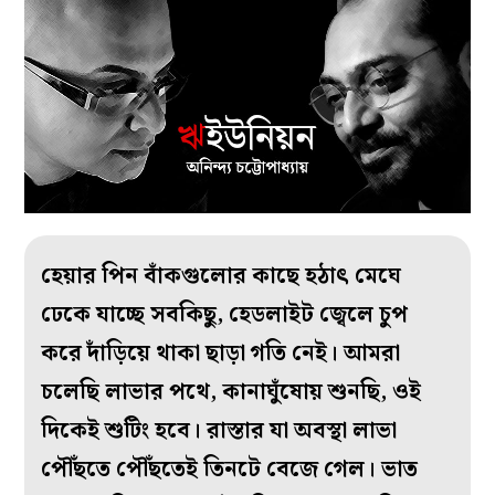
হেয়ার পিন বাঁকগুলোর কাছে হঠাৎ মেঘে
ঢেকে যাচ্ছে সবকিছু, হেডলাইট জ্বেলে চুপ
করে দাঁড়িয়ে থাকা ছাড়া গতি নেই। আমরা
চলেছি লাভার পথে, কানাঘুঁষোয় শুনছি, ওই
দিকেই শুটিং হবে। রাস্তার যা অবস্থা লাভা
পৌঁছতে পৌঁছতেই তিনটে বেজে গেল। ভাত