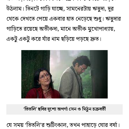
উঠলাম। তিনটে গাড়ি যাচ্ছে, সামনেরটায় ঋতুদা, দূর
থেকে দেখতে পেয়ে একবার হাত নেড়েছে শুধু। ঋতুদার
গাড়িতে রয়েছে অভীকদা, মানে অভীক মুখোপাধ‌্যায়,
একটু একটু করে যাঁর নাম ছড়িয়ে পড়ছে দ্রুত।
‘তিতলি’ ছবির দৃ্শ্যে অপর্ণা সেন ও মিঠুন চক্রবর্তী
যে সময় ‘তিতলি’র শুটিংকাল, তখন পাহাড়ে ঘোর বর্ষা।