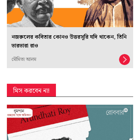
নজরুলের কবিতার কোনও উত্তরসূরি যদি থাকেন, তিনি
ভারভারা রাও
মৌমিতা আলম
মিস করবেন না!