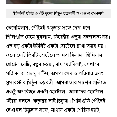
‘তিতলি’ ছবির একটি দৃশ্যে মিঠু্‌ন চক্রবর্তী ও কঙ্কনা সেনশর্মা
ভেবেছিলাম, পৌঁছেই ঋতুদার সঙ্গে দেখা হবে।
শিলিগুড়ি নেমে বুঝলাম, ডিরেক্টর ঋতুদা সহজলভ‌্য নয়।
এত বড় একটা ইউনিট একটা হোটেলে রাখা সম্ভব নয়।
ফলে মোট তিনটি হোটেলে আমরা ছিলাম। প্রিমিয়াম
হোটেল যেটি, নতুন হওয়া, নাম ‘ম‌্যানিলা’, সেখানে
পরিচালক-সহ মূল টিম, অপর্ণা সেন ও পরিবার এবং
সুপারস্টার মিঠুন চক্রবর্তী! আমরা তার পাশের গলিতে,
একটু অপরিচ্ছন্ন একটা হোটেলে। আমাদের হোটেলে
‘স্টার’ বলতে, ঋতুদার ভাই চিঙ্কুদা। শিলিগুড়ি পৌঁছেই
দেখা হল চিঙ্কুদার সঙ্গে, মাথায় একটা শেরিফ হ‌্যাট,