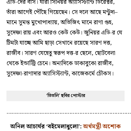
এডি-দের বাস। যাঁরা সিনিয়র অ‌্যাসিস্ট‌্যান্ট ডিরেক্টর,
তাঁরা আগেই পৌঁছে গিয়েছেন। সে দলে আছে মন্টুদা–
মানে সুমন্ত মুখোপাধ‌্যায়, অভিজিৎ মানে রাণা গুহ,
সুদেষ্ণা রায় এবং আরও কেউ কেউ। জুনিয়র এডি-র যে
টিমটা যাচ্ছে আমি ছাড়া সেখানে রয়েছে
সারণ দত্ত
,
রাজীব। সারণ যেহেতু স্বরূপ দত্ত-র ছেলে, ছোটবেলা
থেকে ইন্ডাস্ট্রি চেনে। অন‌্যদিকে ডাকাবুকো রাজীব,
সুদেষ্ণা-রাণাদার অ‌্যাসিস্ট্যান্ট, কাজেকর্মে চৌকস।
‘তিতলি’ ছবির পোস্টার
…………………………………………………………………
অনিল আচার্যর ‘বইমেলাধুলো’:
অর্থমন্ত্রী অশোক