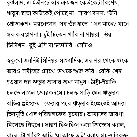
বুঝলাম, এ ইউনিটে উনি একজন কেউকেটা বিশেষ,
ঋতুদা ছাড়া কাউকেই পোঁছে না। সারণ বলল, ‘উনি
প্রোডাকশন ম‌্যানেজার, সব ওঁর হাতে।’ সব মানে? মানে
সব ব‌্যবস্থাপনা। তুই চিকেন খাবি না পায়রা– ওঁর
ডিসিশন। তুই এসি না ডর্মেটরি– সেটাও।
স্বকুঘো এমনিই সিনিয়র সাংবাদিক, এর পর থেকে ওঁকে
আরও সমীহের চোখে দেখতে শুরু করি। রেকি শেষ
হওয়ার পর ঋতুদা আবার অন‌্য মানুষ। ঠাট্টা-ইয়ার্কি
চলতে লাগল জোরকদমে। চলন্ত গাড়ি যেন ঋতুদার
বাড়ির ড্রইংরুম। ফেরার পথে ঋতুদার ইচ্ছেতেই আমরা
তিনমূর্তি খোদ পরিচালকের
সুমোয়
। আমাদের জায়গা
মিলেছে পিছনে। সারণ ফিসফিস করে জিজ্ঞেস করল,
রাতে কী খাবি? আমি ‘যা আছে তাই’ বলায় প্রচণ্ড বিরক্ত