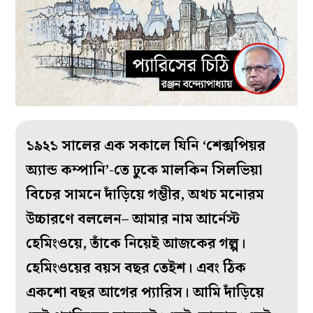
১৯২১ সালের এক সকালে যিনি ‘শেক্সপিয়র
অ‌্যান্ড কম্পানি’-তে ঢুকে মালকিন সিলভিয়া
বিচের সামনে দাঁড়িয়ে গম্ভীর, অথচ মনোরম
উচ্চারণে বললেন– আমার নাম আর্নেস্ট
হেমিংওয়ে, তাঁকে নিয়েই আজকের গল্প।
হেমিংওয়ের বয়স বছর তেইশ। এবং ঠিক
একশো বছর আগের প‌্যারিস। আমি দাঁড়িয়ে