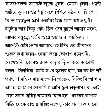
সাসপেন্ডেড! আর্নেস্ট জুতো খুলল। মোজা খুলল। প‌্যান্ট
গুটিয়ে তুলল। ওর হাঁটু দেখে শিউরে উঠলাম। হি শোড
মি দ‌্য ড্রেডফুল স্কার্স কভারিং হিজ লেগ অ‌্যান্ড ফুট।
হাঁটুটার আর কিচ্ছু নেই! ঠিক সেই মুহূর্তে আমার মধ‌্যে,
আমার বন্ধুত্বে, ‘হেমিংওয়ে ওয়াজ ব‌্যাপটাইজড’।
আর্নেস্ট হেমিংওয়ে আমাকে সেইদিন ওর জীবনের
শুরুর কথা বলল– যেমন করে কোথাও বলেওনি,
লেখেওনি। কোনও রকম বাড়াবাড়ি না করে আর্নেস্ট
বলল: ‘সিলভিয়া, আমি তখন স্কুলের ছাত্র, আ বয় ইন শর্ট
প‌্যান্টস! মাই ফাদার সাডেনলি ডায়েড, লিভিং মি আ গান
অ‌্যাজ আ সোল লেগাসি।’ আমি স্কুল ছাড়লাম। মা, ভাই-
বোন সবার দায়িত্ব আমাকে নিতে হল। খবরের কাগজ
বিক্রি থেকে রাস্তায় বক্সিং লড়ে দু’-চার পয়সা কামানো,