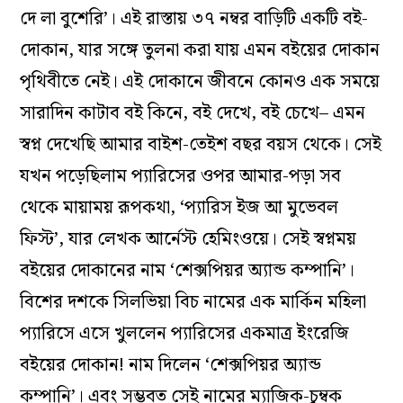
দে লা বুশেরি’। এই রাস্তায় ৩৭ নম্বর বাড়িটি একটি বই-
দোকান, যার সঙ্গে তুলনা করা যায় এমন বইয়ের দোকান
পৃথিবীতে নেই। এই দোকানে জীবনে কোনও এক সময়ে
সারাদিন কাটাব বই কিনে, বই দেখে, বই চেখে– এমন
স্বপ্ন দেখেছি আমার বাইশ-তেইশ বছর বয়স থেকে। সেই
যখন পড়েছিলাম প‌্যারিসের ওপর আমার-পড়া সব
থেকে মায়াময় রূপকথা, ‘প‌্যারিস ইজ আ মুভেবল
ফিস্ট’, যার লেখক আর্নেস্ট হেমিংওয়ে। সেই স্বপ্নময়
বইয়ের দোকানের নাম ‘শেক্সপিয়র অ‌্যান্ড কম্পানি’।
বিশের দশকে সিলভিয়া বিচ নামের এক মার্কিন মহিলা
প‌্যারিসে এসে খুললেন প‌্যারিসের একমাত্র ইংরেজি
বইয়ের দোকান! নাম দিলেন ‘শেক্সপিয়র অ‌্যান্ড
কম্পানি’। এবং সম্ভবত সেই নামের ম‌্যাজিক-চুম্বক