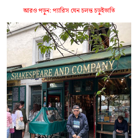
আরও পড়ুন:
প্যারিস যেন চলন্ত চড়ুইভাতি