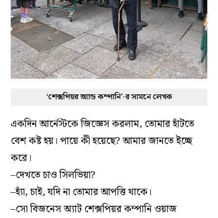
‘শেক্সপিয়র অ্যান্ড কম্পানি’-র সামনে লেখক
একদিন আর্নেস্টকে জিজ্ঞেস করলাম, তোমার হাঁটতে
বেশ কষ্ট হয়। পায়ে কী হয়েছে? আমার জানতে ইচ্ছে
করে।
–দেখতে চাও সিলভিয়া?
–হ‌্যাঁ, চাই, যদি না তোমার আপত্তি থাকে।
–সো বিজনেস অ‌্যাট শেক্সপিয়র কম্পানি ওয়াজ