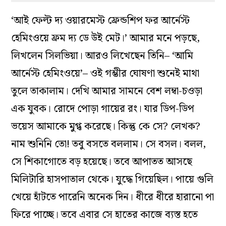
‘আই ফেল্ট দ‌্য ওয়ারমেস্ট ফ্রেন্ডশিপ ফর আর্নেস্ট
হেমিংওয়ে ফ্রম দ‌্য ডে উই মেট।’ আমার মনে পড়ছে,
লিখলেন সিলভিয়া। আরও লিখেছেন তিনি– ‘আমি
আর্নেস্ট হেমিংওয়ে’– ওই গম্ভীর ঘোষণা শুনেই মাথা
তুলে তাকালাম। দেখি আমার সামনে বেশ লম্বা-চওড়া
এক যুবক। রোদে পোড়া গায়ের রং। যার ডিপ-ডিপ
ভয়েস আমাকে মুগ্ধ করেছে। কিন্তু কে সে? লেখক?
নাম শুনিনি তো! তবু বসতে বললাম। সে বসল। বলল,
সে শিকাগোতে বড় হয়েছে। তবে আপাতত আসছে
মিলিটারি হাসপাতাল থেকে। যুদ্ধে গিয়েছিল। পায়ে গুলি
খেয়ে হাঁটতে পারেনি অনেক দিন। ধীরে ধীরে হারানো পা
ফিরে পাচ্ছে। তবে এবার সে হাতের কাজে ব‌্যস্ত হতে