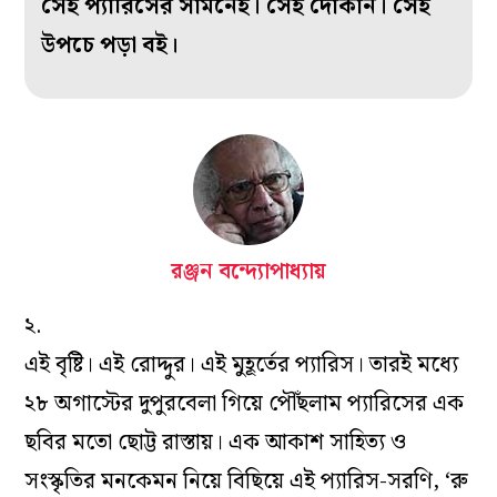
সেই প‌্যারিসের সামনেই। সেই দোকান। সেই
উপচে পড়া বই।
রঞ্জন বন্দ্যোপাধ্যায়
২.
এই বৃষ্টি। এই রোদ্দুর। এই মুহূর্তের প‌্যারিস। তারই মধ‌্যে
২৮ অগাস্টের দুপুরবেলা গিয়ে পৌঁছলাম প‌্যারিসের এক
ছবির মতো ছোট্ট রাস্তায়। এক আকাশ সাহিত‌্য ও
সংস্কৃতির মনকেমন নিয়ে বিছিয়ে এই প‌্যারিস-সরণি, ‘রু