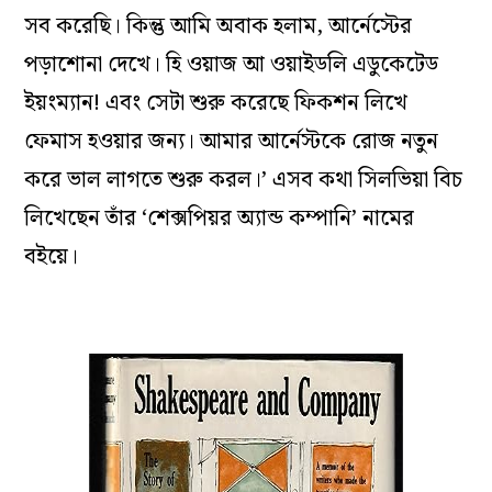
সব করেছি। কিন্তু আমি অবাক হলাম, আর্নেস্টের
পড়াশোনা দেখে। হি ওয়াজ আ ওয়াইডলি এডুকেটেড
ইয়ংম‌্যান! এবং সেটা শুরু করেছে ফিকশন লিখে
ফেমাস হওয়ার জন‌্য। আমার আর্নেস্টকে রোজ নতুন
করে ভাল লাগতে শুরু করল।’ এসব কথা সিলভিয়া বিচ
লিখেছেন তাঁর ‘শেক্সপিয়র অ‌্যান্ড কম্পানি’ নামের
বইয়ে।