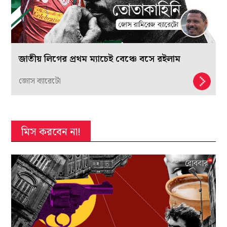
জাতীয় লিগের প্রথম ম্যাচেই বেঞ্চে বসে রইলাম
জোস ব্যারেটো
মিস করবেন না!