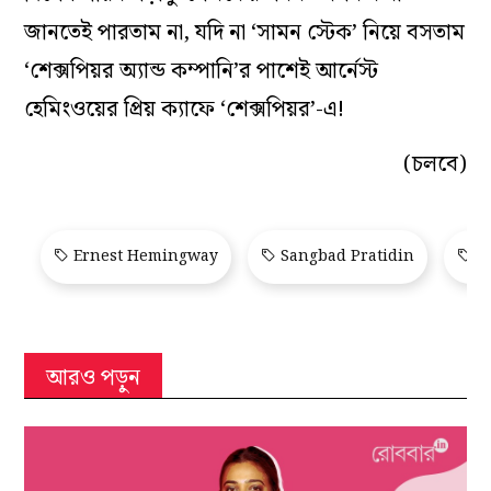
জানতেই পারতাম না, যদি না ‘সামন স্টেক’ নিয়ে বসতাম
‘শেক্সপিয়র অ‌্যান্ড কম্পানি’র পাশেই আর্নেস্ট
হেমিংওয়ের প্রিয় ক‌্যাফে ‘শেক্সপিয়র’-এ!
(চলবে)
Ernest Hemingway
Sangbad Pratidin
Sa
আরও পড়ুন