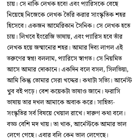
চায়। সে নাকি লেখক হবে! এবং প‌্যারিসকে বেছে
নিয়েছে নিজেকে লেখক তৈরি করার সাংস্কৃতিক শহর
হিসেবে। একজন আমেরিকান সৈনিক। সে লেখক হতে
চায়। লিখবে ইংরেজি ভাষায়, এবং প‌্যারিস হবে তাঁর
লেখক হয়ে জন্মানোর শহর। আমার দিব‌্য লাগল এই
তরুণের স্বপ্ন! বললাম, প‌্যারিসে স্বাগত। সে নিয়মিত
আসে আমার দোকানে। একদিন বলে বসল, সিলভিয়া,
আমি কিন্তু তোমার সেরা খদ্দের। কথাটা সত‌্যি। আর্নেস্ট
খুব বই পড়ে। বেশ কয়েকটা ভাষাও জানে। ফরাসি
ভাষায় তার দখল আমাকে অবাক করে। সাহিত‌্য-
সংস্কৃতির সর্ব বিষয়ে খেয়াল রাখে। দারুণ কথা বলে।
বড্ড বেশি মদ খায়। তা খাক, আর্নেস্টকে আমার ভাল
লেগে গেছে। এবার বলি কেন ভাল লেগেছে।