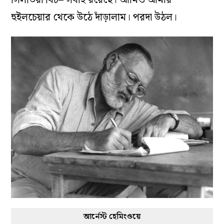
হুইলচেয়ার থেকে উঠে দাঁড়ালাম। পরদা উঠল।
আর্নেস্ট হেমিংওয়ে