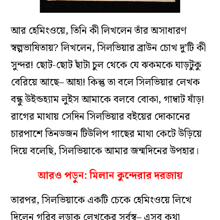
আর হেমিংওয়ে, তিনি কী লিখলেন তাঁর অসাধারণ
স্বল্পভাষিতায়? লিখলেন, সিলভিয়ার ব্রাউন চোখ দু’টি কী
সুন্দর! ছোট-ছোট ছাঁটা চুল থেকে যে ঝকমকে ঘাড়টুকু
বেরিয়ে আছে– আহা! কিন্তু তা বলে সিলভিয়ার লেখক
বন্ধু উইন্ডহ‌্যাম লুইস আমাকে বলবে বোকা, গাম্বাট ষাঁড়!
রাগের মাথায় সেদিন সিলভিয়ার বইয়ের দোকানের
চারপাশে তিনডজন টিউলিপ গাছের মাথা কেটে উড়িয়ে
দিয়ে বলেছি, সিলভিয়াকে আমার জন্মদিনের উপহার।
আরও পড়ুন:
মিলান কুন্দেরার দরজায়
তারপর, সিলভিয়াকে একটি চেকে হেমিংওয়ে লিখে
দিলেন গরিব লড়াকু লেখকের সর্বস্ব– এসব কথা