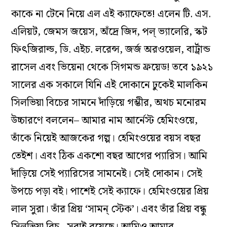
কাকে না টেনে নিয়ে এল এই ক‌্যাফেতে! এলেন টি. এস.
এলিয়ট, জেমস জয়েস, অঁদ্রে জিদ, পল্‌ ভ‌্যালেরি, স্কট
ফিৎজিরাল্ড, ডি. এইচ. লরেন্স, জর্জ অরওয়েল, বার্ট্রান্ড
রাসেল এবং ভিয়েনা থেকে সিগমন্ড ফ্রয়েড! তবে ১৯২১
সালের এক সকালে যিনি এই দোকানে ঢুকেই মালকিন
সিলভিয়া বিচের সামনে দাঁড়িয়ে গম্ভীর, অথচ মনোরম
উচ্চারণে বললেন– আমার নাম আর্নেস্ট হেমিংওয়ে,
তাঁকে নিয়েই আজকের গল্প। হেমিংওয়ের বয়স বছর
তেইশ। এবং ঠিক একশো বছর আগের প‌্যারিস। আমি
দাঁড়িয়ে সেই প‌্যারিসের সামনেই। সেই দোকান। সেই
উপচে পড়া বই। পাশেই সেই ক‌্যাফে। হেমিংওয়ের প্রিয়
লাল সুরা। তাঁর প্রিয় ‘সামন্‌ স্টেক’। এবং তাঁর প্রিয় বন্ধু
সিলভিয়া বিচ– সবাই রয়েছে। আমিও আমার