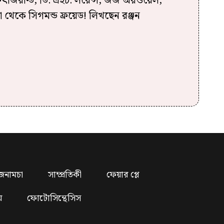
ট ফিৎজিরাল্ড, ডি. এইচ. লরেন্স, জর্জ অরওয়েল,
েনা থেকে সিগমন্ড ফ্রয়েড! লিখছেন রঞ্জন
জনামচা
সাম্প্রতিকী
ফেয়ার প্লে
য়
ফোটোসিন্থেসিস