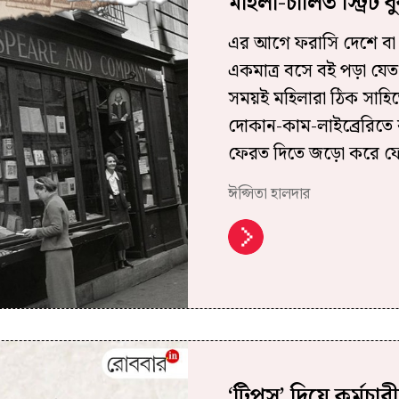
মহিলা-চালিত স্ট্রিট
এর আগে ফরাসি দেশে বা প
একমাত্র বসে বই পড়া য
সময়ই মহিলারা ঠিক সাহিত্
দোকান-কাম-লাইব্রেরিতে 
ফেরত দিতে জড়ো করে ফ
ঈপ্সিতা হালদার
‘টিপস’ দিয়ে কর্মচার