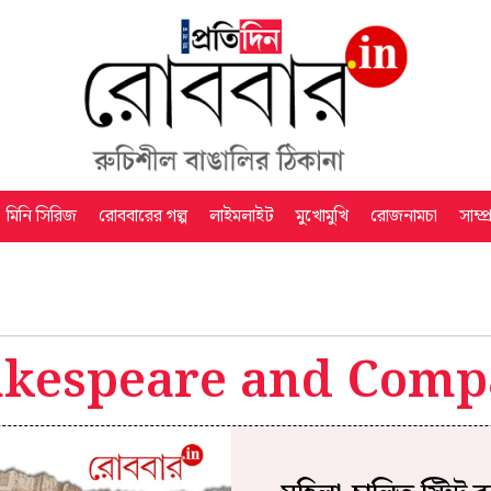
মিনি সিরিজ
রোববারের গল্প
লাইমলাইট
মুখোমুখি
রোজনামচা
সাম্প
akespeare and Comp