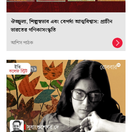
ঔজ্জ্বল্য, শিল্পস্বভাব এবং বেপর্দা আত্মবিশ্বাস: প্রাচীন
ভারতের গণিকাসংস্কৃতি
আশিস পাঠক