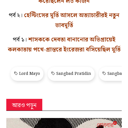
করেছিলেন লর্ড কার্জন
পর্ব ২।
হেস্টিংসের মূর্তি আসলে অত্যাচারীরই নতুন
ভাবমূর্তি
পর্ব ১।
শাসককে দেবতা বানানোর অভিপ্রায়েই
কলকাতায় পথে-প্রান্তরে ইংরেজরা বসিয়েছিল মূর্তি
Lord Mayo
Sangbad Pratidin
Sangbad P
আরও পড়ুন