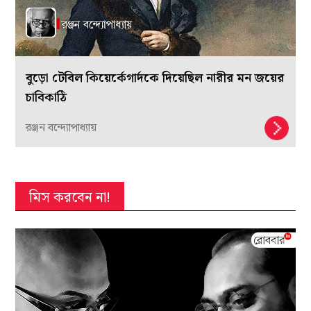
বুড়ো টেবিল কিয়ের্কেগার্দকে দিয়েছিল নারীর মন জয়ের
চাবিকাঠি
রঞ্জন বন্দ্যোপাধ্যায়
মিস করবেন না!