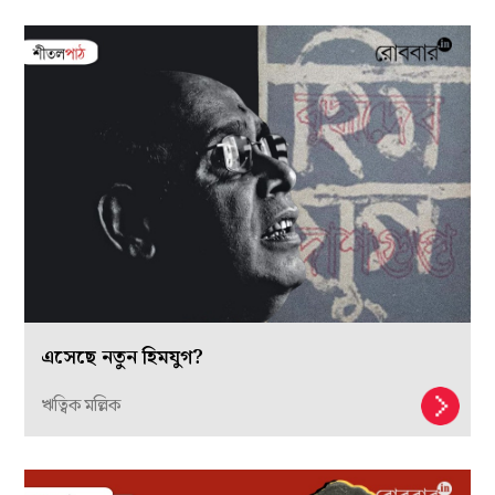
এসেছে নতুন হিমযুগ?
ঋত্বিক মল্লিক