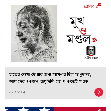
হাতের লেখা ছোঁয়ার জন্য আপনার ছিল ‘ভানুদাদা’,
আমাদের একজন ‘রাণুদিদি’ তো থাকতেই পারত
সমীর মণ্ডল