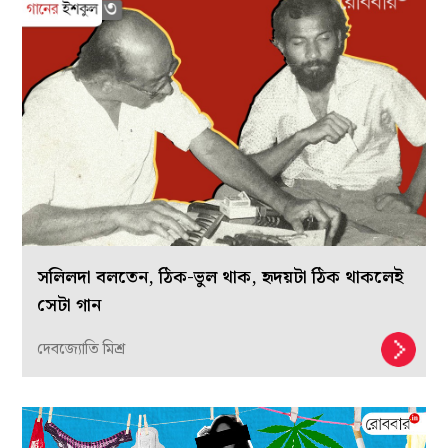
সলিলদা বলতেন, ঠিক-ভুল থাক, হৃদয়টা ঠিক থাকলেই
সেটা গান
দেবজ্যোতি মিশ্র