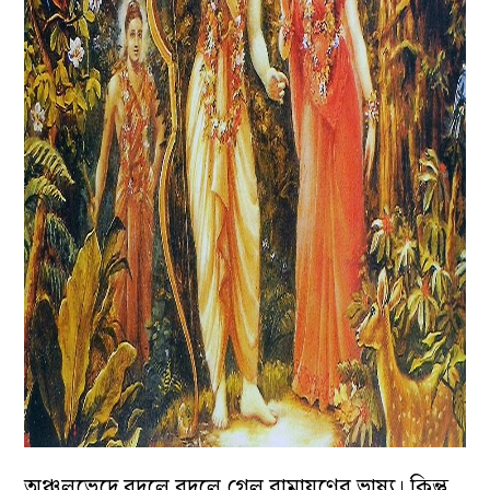
অঞ্চলভেদে বদলে বদলে গেল রামায়ণের ভাষ্য। কিন্তু