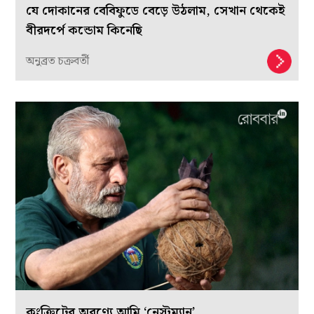
যে দোকানের বেবিফুডে বেড়ে উঠলাম, সেখান থেকেই
বীরদর্পে কন্ডোম কিনেছি
অনুব্রত চক্রবর্তী
কংক্রিটের অরণ্যে আমি ‘নেস্টম্যান’