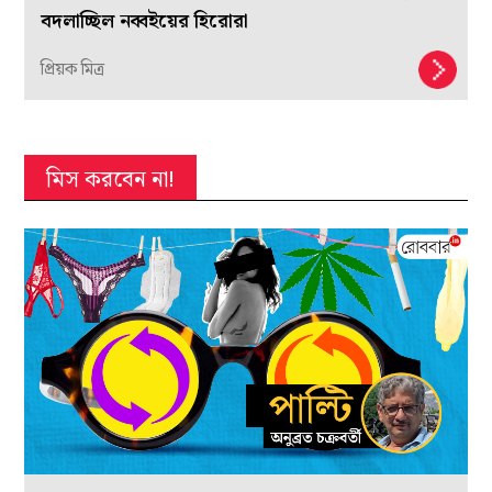
বদলাচ্ছিল নব্বইয়ের হিরোরা
প্রিয়ক মিত্র
মিস করবেন না!