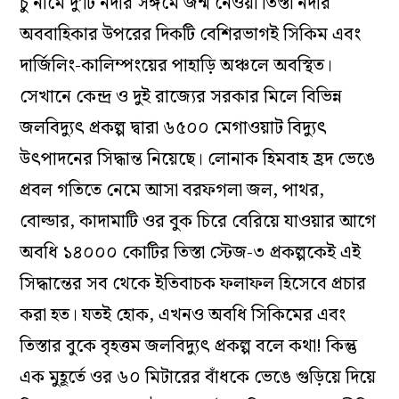
চু নামে দু’টি নদীর সঙ্গমে জন্ম নেওয়া তিস্তা নদীর
অববাহিকার উপরের দিকটি বেশিরভাগই সিকিম এবং
দার্জিলিং-কালিম্পংয়ের পাহাড়ি অঞ্চলে অবস্থিত।
সেখানে কেন্দ্র ও দুই রাজ্যের সরকার মিলে বিভিন্ন
জলবিদ্যুৎ প্রকল্প দ্বারা ৬৫০০ মেগাওয়াট বিদ্যুৎ
উৎপাদনের সিদ্ধান্ত নিয়েছে। লোনাক হিমবাহ হ্রদ ভেঙে
প্রবল গতিতে নেমে আসা বরফগলা জল, পাথর,
বোল্ডার, কাদামাটি ওর বুক চিরে বেরিয়ে যাওয়ার আগে
অবধি ১৪০০০ কোটির তিস্তা স্টেজ-৩ প্রকল্পকেই এই
সিদ্ধান্তের সব থেকে ইতিবাচক ফলাফল হিসেবে প্রচার
করা হত। যতই হোক, এখনও অবধি সিকিমের এবং
তিস্তার বুকে বৃহত্তম জলবিদ্যুৎ প্রকল্প বলে কথা! কিন্তু
এক মুহূর্তে ওর ৬০ মিটারের বাঁধকে ভেঙে গুড়িয়ে দিয়ে