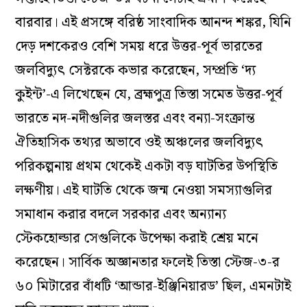
বারবার। এই প্রসঙ্গে বরিষ্ঠ সাংবাদিক আনন্দ শঙ্কর, যিনি
দেড় দশকেরও বেশি সময় ধরে উত্তর-পূর্ব ভারতের
জলবিদ্যুৎ সেক্টরকে কভার করেছেন, সম্প্রতি ‘দ্য
কুইন্ট’-এ লিখেছেন যে, ব্রহ্মপুত্র তিস্তা সমেত উত্তর-পূর্ব
ভারতে নদ-নদীগুলির জলস্তর এবং বন্যা-সংক্রান্ত
ঐতিহাসিক তথ্যর অভাবে ওই অঞ্চলের জলবিদ্যুৎ
পরিকল্পনায় প্রথম থেকেই একটা বড় ঘাটতির উপস্থিতি
লক্ষণীয়। এই ঘাটতি থেকে জন্ম নেওয়া সমস্যাগুলির
সমাধান করার বদলে সরকার এবং অন্যান্য
স্টেকহোল্ডার সেগুলিকে উপেক্ষা করাই শ্রেয় মনে
করেছেন। সার্বিক অজ্ঞানতার ফলেই তিস্তা স্টেজ-৩-র
৬০ মিটারের বাঁধটি ‘আন্ডার-ইঞ্জিনিয়ারড’ ছিল, এমনটাই