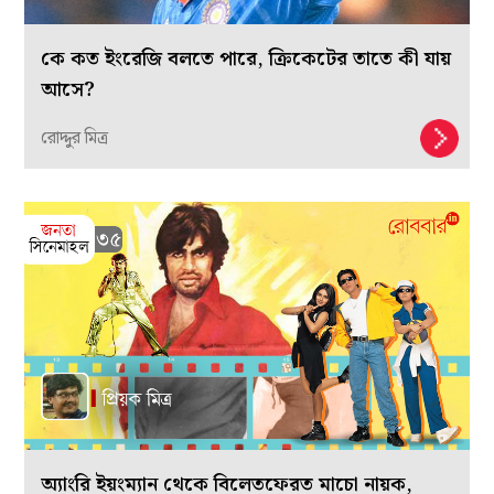
কে কত ইংরেজি বলতে পারে, ক্রিকেটের তাতে কী যায়
আসে?
রোদ্দুর মিত্র
অ্যাংরি ইয়ংম্যান থেকে বিলেতফেরত মাচো নায়ক,