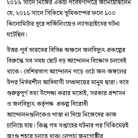
২০১৬ সালে নিজের একটি গবেষণাপত্রে জানিয়েছিলেন
যে, ২০১১ সালে সিকিমে ভূমিকম্পের ফলে ১০০
কিলোমিটার দূরে দার্জিলিংয়েও ল্যান্ডস্লাইডের ঘটনা
ঘটেছিল।
উত্তর-পূর্ব ভারতের বিভিন্ন অঞ্চলে জলবিদ্যুৎ প্রকল্পের
বিরুদ্ধে সব সময় ছোট বড় আন্দোলন বিক্ষোভ চলতেই
থাকে। বেশিরভাগ আন্দোলন গড়ে ওঠে জল-জঙ্গলের
উপর নির্ভরশীল আদিবাসী সম্প্রদায়ের মানুষ দ্বারা। তবে
গুরুত্বপূর্ণ তথ্য উপেক্ষা করার মতোই, সরকার প্রশাসন
ও জলবিদ্যুৎ কর্তৃপক্ষ প্রকল্প বিরোধী
আন্দোলনগুলিকেও পাত্তা না দিয়ে নিজেদের কাজ
চালিয়ে যায়। কিন্তু গত সপ্তাহের ঘটনার পর সিকিমেরই
জংগু শহরে চলতে থাকা লেপচা জনগোষ্ঠীর