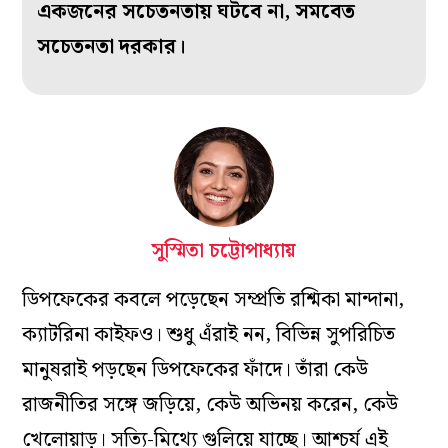
একজনের সচেতনতায় ঘটবে না, সমবেত
সচেতনতা দরকার।
সুস্মিতা চট্টোপাধ্যায়
ডিপফেকের কবলে পড়েছেন সম্প্রতি রশ্মিকা মান্দানা,
ক‌্যাটরিনা কাইফও। শুধু এঁরাই নন, বিভিন্ন সুপরিচিত
মানুষরাই পড়ছেন ডিপফেকের ফাঁদে। তাঁরা কেউ
রাজনীতির সঙ্গে জড়িয়ে, কেউ অভিনয় করেন, কেউ
খেলোয়াড়। সত্যি-মিথ্যে গুলিয়ে যাচ্ছে। আশ্চর্য এই