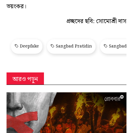
ভয়ংকর।
প্রচ্ছদের ছবি: সোমোশ্রী দাস
Deepfake
Sangbad Pratidin
Sangbad Pr
আরও পড়ুন