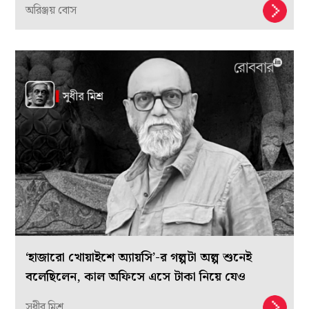
অরিঞ্জয় বোস
‘হাজারো খোয়াইশে অ্যায়সি’-র গল্পটা অল্প শুনেই
বলেছিলেন, কাল অফিসে এসে টাকা নিয়ে যেও
সুধীর মিশ্র