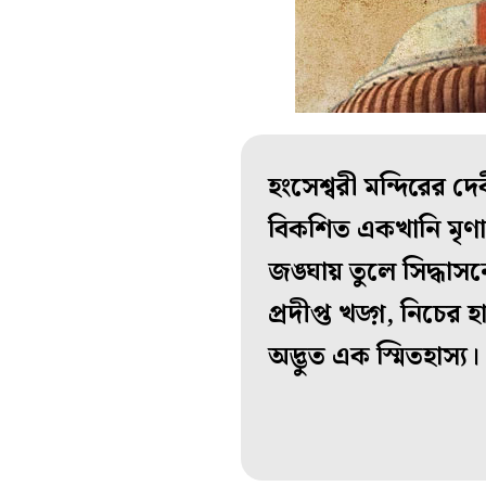
হংসেশ্বরী মন্দিরের দ
বিকশিত একখানি মৃণাল
জঙ্ঘায় তুলে সিদ্ধাসন
প্রদীপ্ত খড়্গ, নিচের হ
অদ্ভুত এক স্মিতহাস্য।