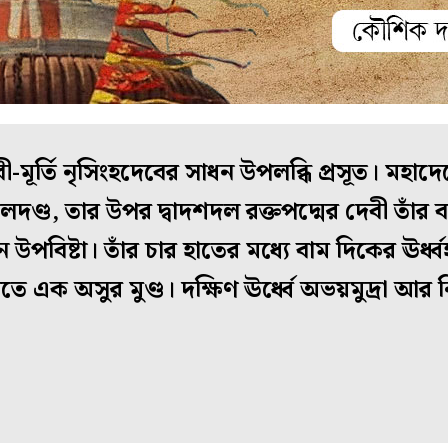
েবী-মূর্তি নৃসিংহদেবের সাধন উপলব্ধি প্রসূত। মহা
দণ্ড, তার উপর দ্বাদশদল রক্তপদ্মের দেবী তাঁর 
ে উপবিষ্টা। তাঁর চার হাতের মধ্যে বাম দিকের ঊর্ধ
াতে এক অসুর মুণ্ড। দক্ষিণ ঊর্ধ্বে অভয়মুদ্রা আর নিম