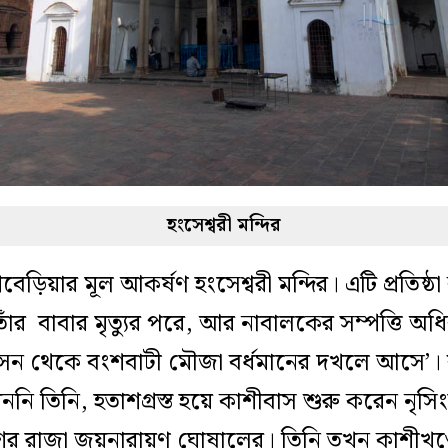
হংসেশ্বরী মন্দির
শবেড়িয়ার মূল আকর্ষণ হংসেশ্বরী মন্দির। এটি প্রতিষ
 তাঁর বাবার মৃত্যুর পরে, আর নাবালকের সম্পত্তি অ
সন থেকে বংশবাটী মৌজা বর্ধমানের দখলে আসে’। বহ
রেননি তিনি, হতাশগ্রস্ত হয়ে কাশীবাস শুরু করেন নৃস
র রাজা জয়নারায়ণ ঘোষালের। তিনি তখন কাশীখণ্ডের