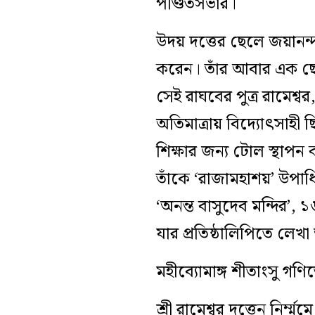
পণ্ডিতসভার।
উদয় দত্তের ছেলে জয়ানন্দ
করেন। তাঁর আবার এক ছে
সেই রাঘবের পুত্র রামেশ্ব
অতিমাত্রায় বিদ্যোৎসাহী 
শিক্ষার জন্য টোল স্থাপন 
তাঁকে ‘রাজামহাশয়’ উপাধি
‘অনন্ত বাসুদেব মন্দির’,
যার প্রতিষ্ঠালিপিতে লেখ
মহীব্যোমাঙ্গ শীতাংসু গ
শ্রী রামেশ্বর দত্তেন নির্ম্মম