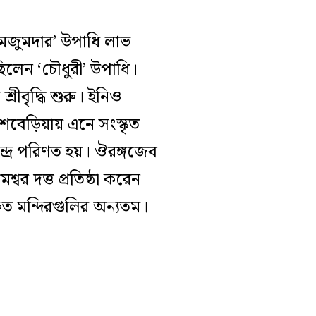
 ‘মজুমদার’ উপাধি লাভ
লেন ‘চৌধুরী’ উপাধি।
রীবৃদ্ধি শুরু। ইনিও
ঁশবেড়িয়ায় এনে সংস্কৃত
ন্দ্রে পরিণত হয়। ঔরঙ্গজেব
র দত্ত প্রতিষ্ঠা করেন
কৃত মন্দিরগুলির অন্যতম।