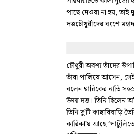
পরিবারটিতে কালীপুজো হত 
পাছে দেওয়া না হয়, তাই দু
দত্তচৌধুরীদের বংশে মহ
চৌধুরী অবশ্য তাঁদের উপা
তাঁরা পালিয়ে আসেন, সেই
বলেন দ্বারিকের নাতি সহস
উদয় দত্ত। তিনি ছিলেন অতি
তিনি দু’টি কাছারিবাড়ি 
কারিকা’য় আছে ‘পাটুলিতে