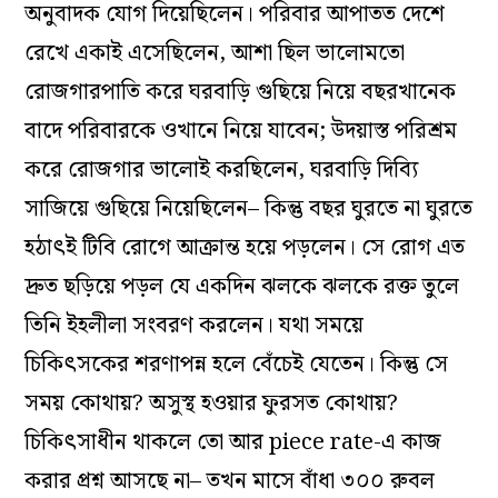
অনুবাদক যোগ দিয়েছিলেন। পরিবার আপাতত দেশে
রেখে একাই এসেছিলেন, আশা ছিল ভালোমতো
রোজগারপাতি করে ঘরবাড়ি গুছিয়ে নিয়ে বছরখানেক
বাদে পরিবারকে ওখানে নিয়ে যাবেন; উদয়াস্ত পরিশ্রম
করে রোজগার ভালোই করছিলেন, ঘরবাড়ি দিব‌্যি
সাজিয়ে গুছিয়ে নিয়েছিলেন– কিন্তু বছর ঘুরতে না ঘুরতে
হঠাৎই টিবি রোগে আক্রান্ত হয়ে পড়লেন। সে রোগ এত
দ্রুত ছড়িয়ে পড়ল যে একদিন ঝলকে ঝলকে রক্ত তুলে
তিনি ইহলীলা সংবরণ করলেন। যথা সময়ে
চিকিৎসকের শরণাপন্ন হলে বেঁচেই যেতেন। কিন্তু সে
সময় কোথায়? অসুস্থ হওয়ার ফুরসত কোথায়?
চিকিৎসাধীন থাকলে তো আর piece rate-এ কাজ
করার প্রশ্ন আসছে না– তখন মাসে বাঁধা ৩০০ রুবল