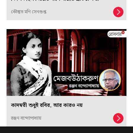
কৌস্তুভ মণি সেনগুপ্ত
কাদম্বরী শুধুই রবির, আর কারও নয়
রঞ্জন বন্দ্যোপাধ্যায়