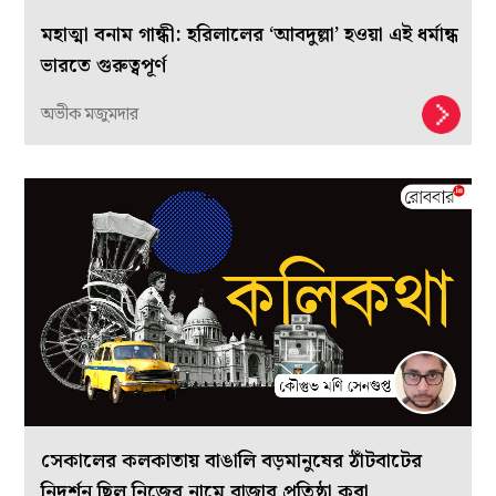
মহাত্মা বনাম গান্ধী: হরিলালের ‘আবদুল্লা’ হওয়া এই ধর্মান্ধ
ভারতে গুরুত্বপূর্ণ
অভীক মজুমদার
সেকালের কলকাতায় বাঙালি বড়মানুষের ঠাঁটবাটের
নিদর্শন ছিল নিজের নামে বাজার প্রতিষ্ঠা করা