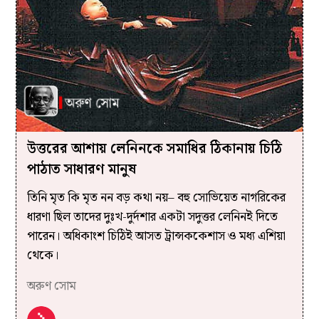
উত্তরের আশায় লেনিনকে সমাধির ঠিকানায় চিঠি
পাঠাত সাধারণ মানুষ
তিনি মৃত কি মৃত নন বড় কথা নয়– বহু সোভিয়েত নাগরিকের
ধারণা ছিল তাদের দুঃখ-দুর্দশার একটা সদুত্তর লেনিনই দিতে
পারেন। অধিকাংশ চিঠিই আসত ট্রান্সককেশাস ও মধ্য এশিয়া
থেকে।
অরুণ সোম