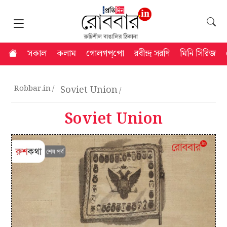
সকাল
কলাম
গোলগপ্‌পো
রবীন্দ্র সরণি
মিনি সিরিজ
Robbar.in
Soviet Union
Soviet Union