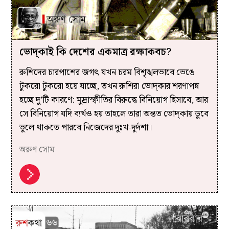
ভোদ্‌কাই কি দেশের একমাত্র রক্ষাকবচ?
রুশিদের চারপাশের জগৎ যখন চরম বিশৃঙ্খলভাবে ভেঙে
টুকরো টুকরো হয়ে যাচ্ছে, তখন রুশিরা ভোদ্‌কার শরণাপন্ন
হচ্ছে দু’টি কারণে: মুদ্রাস্ফীতির বিরুদ্ধে বিনিয়োগ হিসাবে, আর
সে বিনিয়োগ যদি ব্যর্থও হয় তাহলে তারা অন্তত ভোদ্‌কায় ডুবে
ভুলে থাকতে পারবে নিজেদের দুঃখ-দুর্দশা।
অরুণ সোম