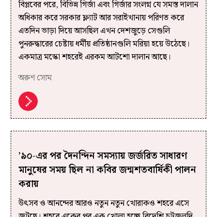
বিপ্লবের পরে, বিভিন্ন গির্জা এবং গির্জার সংলগ্ন যে সমস্ত দালান
অধিকার করে সরকার ফ্ল্যাট আর সরাইখানায় পরিণত করে
এতদিন ভাড়া দিয়ে আসছিল এখন দেশজুড়ে সেগুলি
পুনরুদ্ধারের চেষ্টায় ধর্মীয় প্রতিষ্ঠানগুলি মরিয়া হয়ে উঠেছে।
একমাত্র মস্কো শহরেই এরকম আটশো দালান আছে।
অরুণ সোম
’৯০-এর পর দৈনন্দিন সমস্যায় জর্জরিত সাধারণ
মানুষের সময় ছিল না কবির জন্মশতবার্ষিকী পালন
করায়
উৎসব ও আনন্দের আরও নতুন নতুন খোরাকও শহরে এসে
জুটছে। শহরে একের পর এক খোলা হচ্ছে বিদেশি চটজলদি