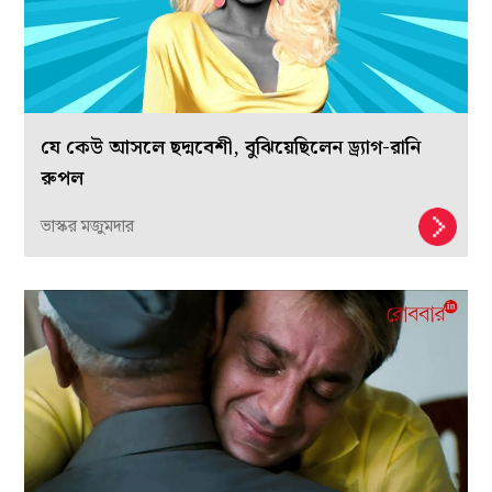
যে কেউ আসলে ছদ্মবেশী, বুঝিয়েছিলেন ড্র্যাগ-রানি
রুপল
ভাস্কর মজুমদার