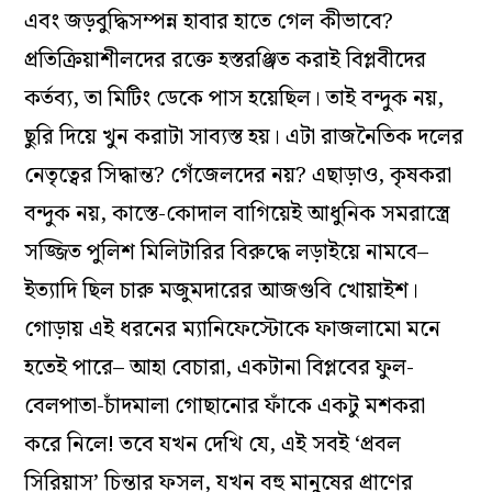
এবং জড়বুদ্ধিসম্পন্ন হাবার হাতে গেল কীভাবে?
প্রতিক্রিয়াশীলদের রক্তে হস্তরঞ্জিত করাই বিপ্লবীদের
কর্তব্য, তা মিটিং ডেকে পাস হয়েছিল। তাই বন্দুক নয়,
ছুরি দিয়ে খুন করাটা সাব্যস্ত হয়। এটা রাজনৈতিক দলের
নেতৃত্বের সিদ্ধান্ত? গেঁজেলদের নয়? এছাড়াও, কৃষকরা
বন্দুক নয়, কাস্তে-কোদাল বাগিয়েই আধুনিক সমরাস্ত্রে
সজ্জিত পুলিশ মিলিটারির বিরুদ্ধে লড়াইয়ে নামবে–
ইত্যাদি ছিল চারু মজুমদারের আজগুবি খোয়াইশ।
গোড়ায় এই ধরনের ম্যানিফেস্টোকে ফাজলামো মনে
হতেই পারে– আহা বেচারা, একটানা বিপ্লবের ফুল-
বেলপাতা-চাঁদমালা গোছানোর ফাঁকে একটু মশকরা
করে নিলে! তবে যখন দেখি যে, এই সবই ‘প্রবল
সিরিয়াস’ চিন্তার ফসল, যখন বহু মানুষের প্রাণের