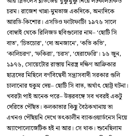
আর স্লিভলেস ব্লাউজের খুঞ্চুমুঞ্চু নিয়ে লটকালটকিও
চরম। রাজেশ খান্না-মুমতাজ একদিকে, অন্যদিকে
আরডি-কিশোর। এসডিও ফাটাফাটি! ১৯৭৬ সালে
বোম্বাই থেকে রিলিজড ছবিগুলোর নাম– ‘ছোটি সি
বাত’, ‘চিতচোর’, ‘দো অনজানে’, ‘কভি কভি’,
‘কালিচরণ’, ‘ফকিরা’, ‘চরস’, ‘হেরাফেরি’। ১৬ জুন,
১৯৭৬, সোয়েটোর রাস্তায় নিরস্ত্র দক্ষিণ আফ্রিকার
ছাত্রদের মিছিলে বর্ণবিদ্বেষী সন্ত্রাসবাদী সরকার গুলি
চালানোর হুকুম দেয়– ছোটি সি বাত, অর্থাৎ ছোট্ট ঘটনা।
খবরটা পাই অনেক পরে– উত্তরবঙ্গে সব খবরই একটু
দেরিতে পৌঁছত। কলকাতার কিছু বৈঠকখানায় তা
এখনও পৌঁছয়নি দেখে তৎকালীন ব্যাকওয়ার্ডনেস নিয়ে
অ্যাপোলোজেটিক হই না আর। সে থাক। শুনেছিলাম