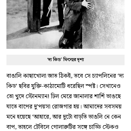
‘দ্য কিড’ ফিল্মের দৃশ্য
বাঙালি কাছাখোলা জাত ঠিকই, তবে সে চ্যাপলিনের ‘দ্য
কিড’ ছবির যুক্তি-কাঠামোটি ধরেছিল স্পষ্ট। সেখানেও
তো খুদে স্টোনম্যান! ঢিল মেরে জানালার শার্শি ভাঙছে
যাতে বাপের দু’পয়সা রোজগার হয়। আমাদের সবসময়
মনে হয়েছে ‘আহারে, আর দুটো বাড়তি ভাঙলি নে কেন
বাপ, তাহলে টেবিলে গোলারুটির সঙ্গে চাড্ডি স্টেকও