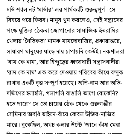
দাউ শ্যাল নট ‘মার্ডার’-এর পার্থক্যটি গুরুত্বপূর্ণ। সে
বিষয়ে পরে ফিরব। মানুষ খুন করলেও, সেই সন্ত্রাসের
পক্ষে যুক্তির ঠেকনা জোগানোর সামাজিক ইতরামির
খেলায় ‘নৈতিকতা’ নামক মামদোবাজির, প্রকারান্তরে,
সাধারণ মানুষের ঘাড়ে দায় চাপায়নি কেউই। নকশালরা
‘বাম কে নাম’, আর হিন্দুত্বের ধ্বজাধারী সন্ত্রাসবাদীরা
‘রাম কে নাম’ এক করে দেওয়ায় গরিবের কাঁধে বন্দুক
রাখার একটি বৃত্ত সম্পূর্ণ হয়েছে। অতি-বাম আর অতি-
দক্ষিণের হলাহলি, গলাগলি বাঙালি আগে বোঝেনি?
হতে পারে? সে তো চায়ের ঠেক থেকে গুরুগম্ভীর
সেমিনার অবধি ডাইনে-বাঁয়ে কেবল উজির-নাজির
মারে। বুঝেছিল, অথচ কলার উল্টে ‘জানে কাঁহা মেরা