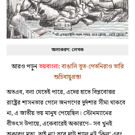
অলংকরণ: লেখক
আরও পড়ুন
ভয়বাংলা
:
বাঙালি ভূত-পেতনিরাও ভারি
শুচিবায়ুগ্রস্ত!
অতএব, বলা যেতেই পারে, এদের হাতে বিপ্লবোত্তর
রাষ্ট্রের শাসনভার গেলে জনগণের দুর্দশার সীমা থাকবে
না, এ জাতীয় ভয় মানুষ পেয়েছিল। স্টোনম্যানের
বীভৎস উপায়ে, একেবারেই অকারণে– সব খুনই
অকারণ মৃত্যু, তাই না? তবে দাউ শ্যাল নট ‘কিল’ এবং