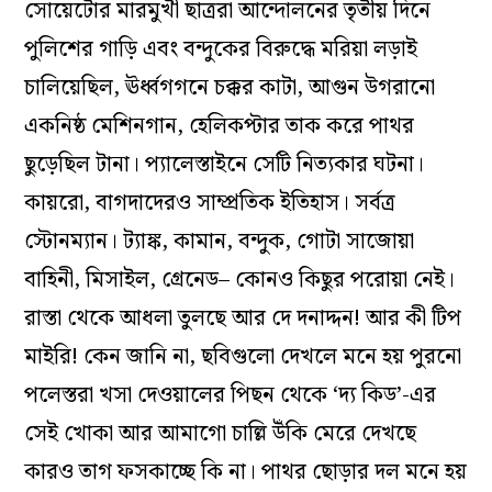
সোয়েটোর মারমুখী ছাত্ররা আন্দোলনের তৃতীয় দিনে
পুলিশের গাড়ি এবং বন্দুকের বিরুদ্ধে মরিয়া লড়াই
চালিয়েছিল, ঊর্ধ্বগগনে চক্কর কাটা, আগুন উগরানো
একনিষ্ঠ মেশিনগান, হেলিকপ্টার তাক করে পাথর
ছুড়েছিল টানা। প্যালেস্তাইনে সেটি নিত্যকার ঘটনা।
কায়রো, বাগদাদেরও সাম্প্রতিক ইতিহাস। সর্বত্র
স্টোনম্যান। ট্যাঙ্ক, কামান, বন্দুক, গোটা সাজোয়া
বাহিনী, মিসাইল, গ্রেনেড– কোনও কিছুর পরোয়া নেই।
রাস্তা থেকে আধলা তুলছে আর দে দনাদ্দন! আর কী টিপ
মাইরি! কেন জানি না, ছবিগুলো দেখলে মনে হয় পুরনো
পলেস্তরা খসা দেওয়ালের পিছন থেকে ‘দ্য কিড’-এর
সেই খোকা আর আমাগো চাল্লি উঁকি মেরে দেখছে
কারও তাগ ফসকাচ্ছে কি না। পাথর ছোড়ার দল মনে হয়