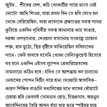
জুটত… শীতের দেশ, কচি খোকাটির গায়ে মাংস নেই
মোটে!’ আমি শিওর, যারা প্রথম দিন সে ছবি দেখে হল
থেকে বেরিয়েছিল, তারা প্রত্যেকে ব্রহ্মাণ্ডের সমস্ত পাথর
কুড়িয়ে একদিন পৃথিবীর সমস্ত জানালার কাচ ভাঙার,
দরজা ওপড়ানোর, দেওয়াল ধসানোর সংকল্পে চোয়াল
শক্ত, হাত মুঠো, স্থির দৃষ্টিতে তাকিয়েছিল ভবিষ্যতের
পানে। কেউ ভাবতে বসেনি খোকা ডেলিংকুয়েন্ট হিসেবে
বড় হলে একদিন এইসব লুম্পেন প্রেতারিয়েতদের
সামলানো কঠিন হবে। যদিও সে আশঙ্কায় দল চালানো
নেতাদের গোপন মিটিং-ঘরে হানা দেওয়াটা স্বাভাবিক–
কারণ শিক্ষিত বাঙালি মধ্যবিত্তের মনে তাদের ধোঁয়াটে
চেহারা ছবি কেবলই সোমনাথ হোড়, চিত্তপ্রসাদ, জয়নুল
আবেদিনদের তৈরি আদল ধাঁচা ধার করে স্পষ্টতর হয়ে