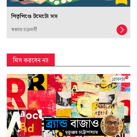
পিতৃপিণ্ডে টমেটো সস
স্বপ্নময় চক্রবর্তী
মিস করবেন না!