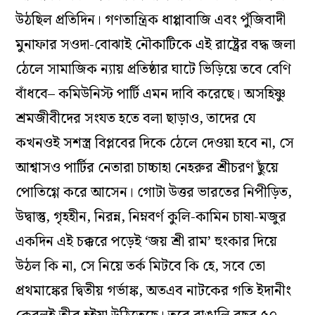
উঠছিল প্রতিদিন। গণতান্ত্রিক ধাপ্পাবাজি এবং পুঁজিবাদী
মুনাফার সওদা-বোঝাই নৌকাটিকে এই রাষ্ট্রের বদ্ধ জলা
ঠেলে সামাজিক ন্যায় প্রতিষ্ঠার ঘাটে ভিড়িয়ে তবে বেণি
বাঁধবে– কমিউনিস্ট পার্টি এমন দাবি করেছে। অসহিষ্ণু
শ্রমজীবীদের সংযত হতে বলা ছাড়াও, তাদের যে
কখনওই সশস্ত্র বিপ্লবের দিকে ঠেলে দেওয়া হবে না, সে
আশ্বাসও পার্টির নেতারা চাচ্চাহা নেহরুর শ্রীচরণ ছুঁয়ে
পোতিগ্গে করে আসেন। গোটা উত্তর ভারতের নিপীড়িত,
উদ্বাস্তু, গৃহহীন, নিরন্ন, নিম্নবর্ণ কুলি-কামিন চাষা-মজুর
একদিন এই চক্করে পড়েই ‘জয় শ্রী রাম’ হুংকার দিয়ে
উঠল কি না, সে নিয়ে তর্ক মিটবে কি হে, সবে তো
প্রথমাঙ্কের দ্বিতীয় গর্ভাঙ্ক, অতএব নাটকের গতি ইদানীং