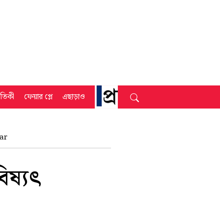
্রতিকী
ফেয়ার প্লে
এছাড়াও
har
িষ্যৎ