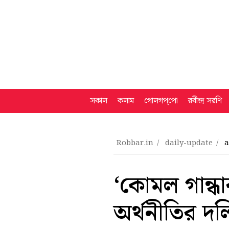
সকাল
কলাম
গোলগপ্‌পো
রবীন্দ্র সরণি
Robbar.in
daily-update
a
‘কোমল গান্ধা
অর্থনীতির দ