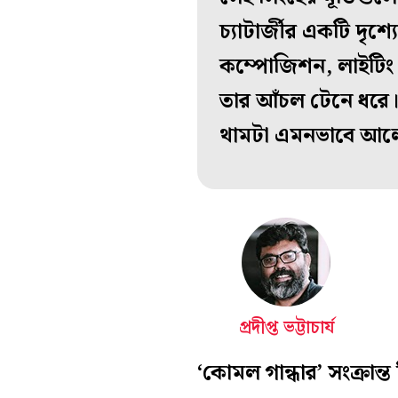
চ্যাটার্জীর একটি দৃশ্য
কম্পোজিশন, লাইটিং এ
তার আঁচল টেনে ধরে। ল
থামটা এমনভাবে আলো 
প্রদীপ্ত ভট্টাচার্য
‘কোমল গান্ধার’ সংক্রান