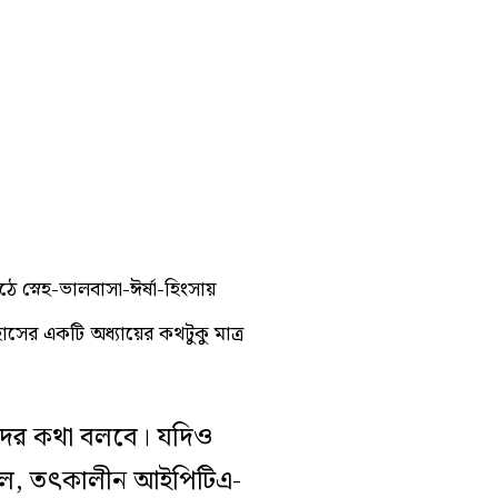
স্নেহ-ভালবাসা-ঈর্ষা-হিংসায়
ের একটি অধ্যায়ের কথটুকু মাত্র
কাদের কথা বলবে। যদিও
াফল, তৎকালীন আইপিটিএ-