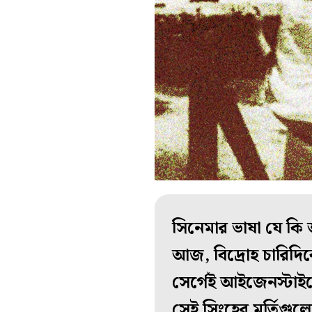
সিনেমার ভাষা যে কি 
আজ, বিদ্রোহ চারিদিক
সের্গেই আইজেনস্টাইন
সেই সিংহের মূর্তিগুলো