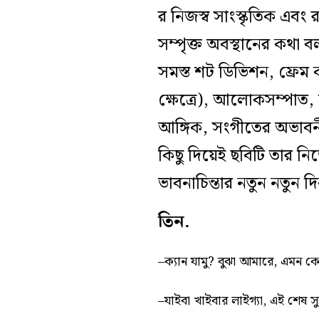
র নিজস্ব সাংস্কৃতিক এবং রা
সম্পৃক্ত অবস্থানের কথা ব
সমস্ত শট ডিভিশন, ফ্রেম 
ক্ষেত্রে), আলোকসম্পাত, শব্
আঙ্গিক, সংগীতের অভাবনীয
কিছু দিয়েই ছবিটি তার 
ভাবনাচিন্তার নতুন নতুন দ
তিন.
–ক্যান যামু? বুঝা আমারে, এমন কোম
–যাইবা খাইবার লাইগ্যা, এই শেষ 