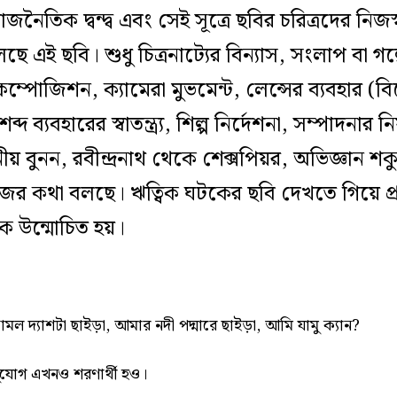
জনৈতিক দ্বন্দ্ব এবং সেই সূত্রে ছবির চরিত্রদের নিজস্ব 
লছে এই ছবি। শুধু চিত্রনাট্যের বিন্যাস, সংলাপ বা গল
কম্পোজিশন, ক্যামেরা মুভমেন্ট, লেন্সের ব্যবহার
দ ব্যবহারের স্বাতন্ত্র্য, শিল্প নির্দেশনা, সম্পাদনা
় বুনন, রবীন্দ্রনাথ থেকে শেক্সপিয়র, অভিজ্ঞান শ
নিজের কথা বলছে। ঋত্বিক ঘটকের ছবি দেখতে গিয়ে 
িক উন্মোচিত হয়।
ল দ্যাশটা ছাইড়া, আমার নদী পদ্মারে ছাইড়া, আমি যামু ক্যান?
সুযোগ এখনও শরণার্থী হও।