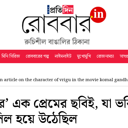
মিনি সিরিজ
রোববারের গল্প
লাইমলাইট
মুখোমুখি
রোজনামচা
সাম্প
n article on the character of vrigu in the movie komal gand
র’ এক প্রেমের ছবিই, যা ভব
লিল হয়ে উঠেছিল