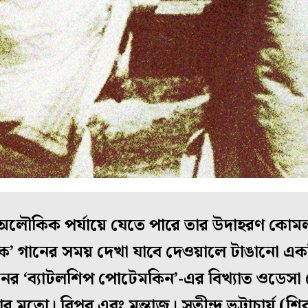
অলৌকিক পর্যায়ে যেতে পারে তার উদাহরণ কোমল গ
ে’ গানের সময় দেখা যাবে দেওয়ালে টাঙানো একটি
ের ‘ব্যাটলশিপ পোটেমকিন’-এর বিখ্যাত ওডেসা স
র মতো। বিপ্লব এবং মন্তাজ। সতীন্দ্র ভট্টাচার্য 