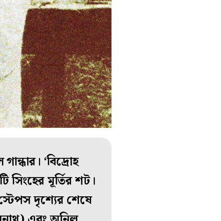
ান্ধার। ‘বিদ্রোহ
 সিংহের মূর্তির শট।
্টেপস দৃশ্যের শেষে
(শিবনাথ) এবং অনিল