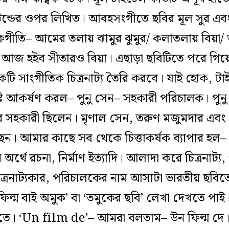
রাউন্ডের ওপর লিখিত। আবহসংগীতে ছবির মূল সুর এব
োকগীতি– আমের তলায় ঝামুর ঝুমুর/ কলাতলায় বিয়া
া/ আজ হইব সীতারও বিয়া। এছাড়া ছবিটিতে পরে গিয়ে 
কটি সাংগীতিক চিত্রনাট্য তৈরি করবে। যাই হোক, টা
ষ্টি আকর্ষণ করল– পুনু সেন– সহকারী পরিচালক। পুন
়ের সহকারী ছিলেন। মৃণাল সেন, তরুণ মজুমদার 
ন। আমার কাছে সব থেকে চিত্তাকর্ষক ব্যাপার হল– ‘
ন অর্থে রচনা, নির্মাণ ইত্যাদি। আলাদা করে চিত্রনাট্য
ত্রনাট্যকার, পরিচালকের নাম আসাটা ভারতীয় ছ
িল্ম বাই অমুক’ বা ‘তমুকের ছবি’ লেখা দেখতে পাই।
। ‘Un film de’– আমরা বলতাম– উন ফিল্ম দে। স