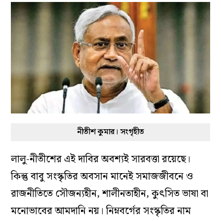
নীতীশ কুমার। সংগৃহীত
লালু-নীতীশের এই দাবির অবশ‌্যই সারবত্তা রয়েছে।
কিন্তু বাবু সংস্কৃতির অবসান মানেই সমাজজীবনে ও
রাজনীতিতে সৌজন‌্যহীন, শালীনতাহীন, কুৎসিত ভাষা বা
মনোভাবের আমদানি নয়। নিম্নবর্গের সংস্কৃতির নাম