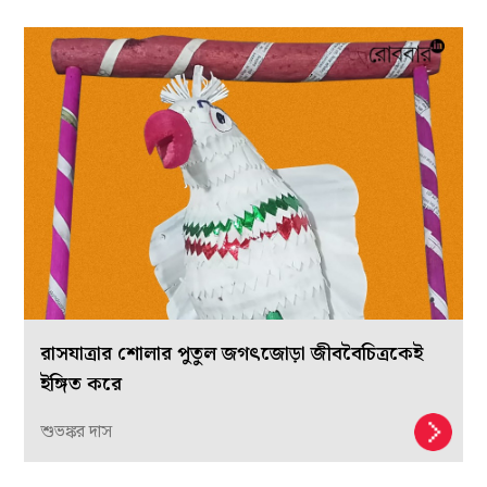
রাসযাত্রার শোলার পুতুল জগৎজোড়া জীববৈচিত্রকেই
ইঙ্গিত করে
শুভঙ্কর দাস