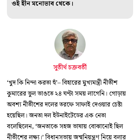
ওই হীন মনোভাব থেকে।
সুতীর্থ চক্রবর্তী
‘খুদ কি নিন্দা করতা হুঁ’– বিহারের মুখ‌্যমন্ত্রী নীতীশ
কুমারের ভুল ভাঙতে ২৪ ঘণ্টা সময় লাগেনি। গোড়ায়
অবশ‌্য নীতীশের দলের তরফে সাফাই দেওয়ার চেষ্টা
হয়েছিল। জনতা দল ইউনাইটেডের এক নেতা
বলেছিলেন, ‘জনতাকে সহজ ভাষায় বোঝানোই ছিল
নীতীশের লক্ষ‌্য।’ বিধানসভায় জন্মনিয়ন্ত্রণ নিয়ে বলার