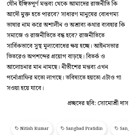
যৌন ইঙ্গিতপূর্ণ মন্তব‌্য থেকে আমাদের রাজনীতি কি
আদৌ মুক্ত হতে পারবে? সাধারণ মানুষের বোধগম‌্য
ভাষার নাম করে অশালীন ও অশ্রাব‌্য কথার ব‌্যবহার কি
সমাজে ও রাজনীতিতে বন্ধ হবে? রাজনীতিতে
সার্বিকভাবে সুস্থ মূল‌্যবোধের ক্ষয় হচ্ছে। আইনসভার
ভিতরেও অপশব্দের প্রয়োগ বাড়ছে। বিতর্ক ও
আলোচনার মান নামছে। নীতীশের মন্তব‌্য এখন
পর্নোগ্রাফির মতো লাগছে। ভবিষ‌্যতে হয়তো এটাও গা
সওয়া হয়ে যাবে।
প্রচ্ছদের ছবি: সোমোশ্রী দাস
Nitish Kumar
Sangbad Pratidin
Sangba