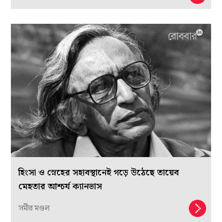
হিংসা ও স্নেহের সহাবস্থানেই গড়ে উঠেছে তায়েব
মেহতার আশ্চর্য ক্যানভাস
সমীর মণ্ডল