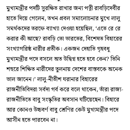
মুখ‌্যমন্ত্রীর পদটি সুরক্ষিত রাখার জন‌্য পত্নী রাবড়িদেবীর
হাতে দিয়ে গেলেন, তখন প্রবল সমালোচনার মুখে লালু
সমর্থকদের তরফে ব‌্যাখ‌্যা দেওয়া হয়েছিল, ‘এতে রে রে
করার কী আছে? রাবড়ি তো ভারতের, বিশেষত বিহারের
সংখ‌্যাগরিষ্ঠ নারীর প্রতীক। একজন দেহাতি গৃহবধূ
মুখ‌্যমন্ত্রীর পদে বসলে অত উদ্বিগ্ন হতে হবে কেন? তিনি
শহুরে শিক্ষিত নারীদের তুলনায় দেশের বাস্তবকে অনেক
ভাল জানেন।’ লালু-নীতীশ ঘরানার বিহারের
রাজনীতিবিদরা সর্বদা গর্ব করে বলে থাকেন, তাঁরা রাজ‌্য-
রাজনীতিতে বাবু সংস্কৃতির অবসান ঘটিয়েছেন। বিহারে
আর কোনও উচ্চবর্ণ বাবু শ্রেণির কেউ মুখ‌্যমন্ত্রীর পদে
আসীন হতে পারবেন না।