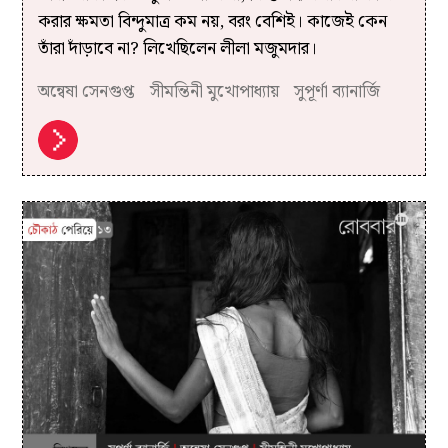
করার ক্ষমতা বিন্দুমাত্র কম নয়, বরং বেশিই। কাজেই কেন
তাঁরা দাঁড়াবে না? লিখেছিলেন লীলা মজুমদার।
অন্বেষা সেনগুপ্ত
সীমন্তিনী মুখোপাধ্যায়
সুপূর্ণা ব্যানার্জি