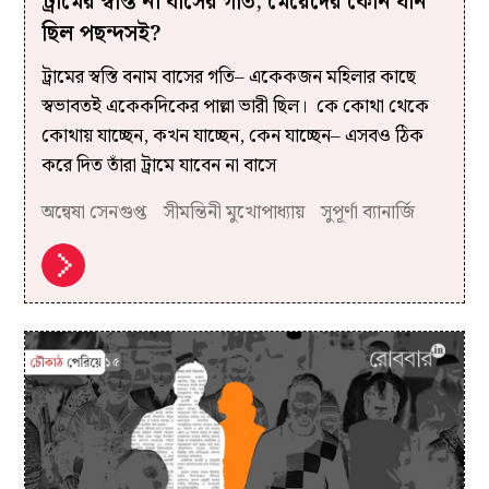
ট্রামের স্বস্তি না বাসের গতি, মেয়েদের কোন যান
ছিল পছন্দসই?
ট্রামের স্বস্তি বনাম বাসের গতি– একেকজন মহিলার কাছে
স্বভাবতই একেকদিকের পাল্লা ভারী ছিল। কে কোথা থেকে
কোথায় যাচ্ছেন, কখন যাচ্ছেন, কেন যাচ্ছেন– এসবও ঠিক
করে দিত তাঁরা ট্রামে যাবেন না বাসে
অন্বেষা সেনগুপ্ত
সীমন্তিনী মুখোপাধ্যায়
সুপূর্ণা ব্যানার্জি