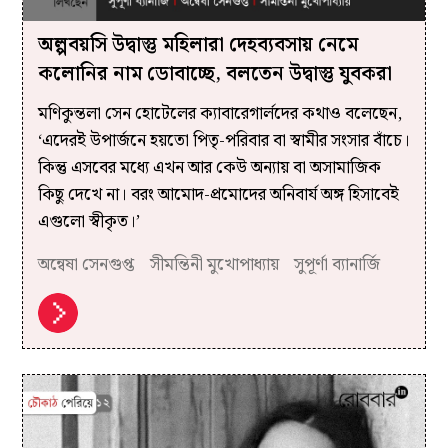
অল্পবয়সি উদ্বাস্তু মহিলারা দেহব্যবসায় নেমে
কলোনির নাম ডোবাচ্ছে, বলতেন উদ্বাস্তু যুবকরা
মণিকুন্তলা সেন হোটেলের ক্যাবারেগার্লদের কথাও বলেছেন,
‘এদেরই উপার্জনে হয়তো পিতৃ-পরিবার বা স্বামীর সংসার বাঁচে।
কিন্তু এসবের মধ্যে এখন আর কেউ অন্যায় বা অসামাজিক
কিছু দেখে না। বরং আমোদ-প্রমোদের অনিবার্য অঙ্গ হিসাবেই
এগুলো স্বীকৃত।’
অন্বেষা সেনগুপ্ত
সীমন্তিনী মুখোপাধ্যায়
সুপূর্ণা ব্যানার্জি