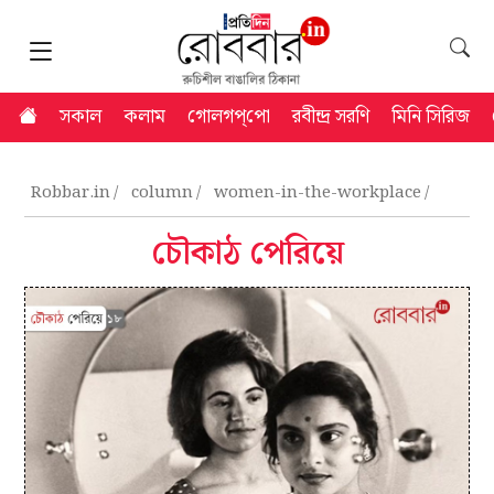
সকাল
কলাম
গোলগপ্‌পো
রবীন্দ্র সরণি
মিনি সিরিজ
Robbar.in
column
women-in-the-workplace
চৌকাঠ পেরিয়ে