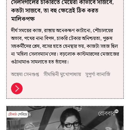
সেলসগার্লের চাকরিতে মেয়েরা কীভাবে সাজবে,
কতটা সাজবে, তা বহু ক্ষেত্রেই ঠিক করত
মালিকপক্ষ
দীর্ঘ সময়ের কাজ, রাস্তায় অনেকক্ষণ কাটানো, শৌচালয়ের
অভাব, পথের নানা বিপদ, চাকরি টেকার অনিশ্চয়তা, পুরুষ
সহকর্মীদের শ্লেষ, বসের হাতে হেনস্থার ভয়, কাজটা সহজ ছিল
না 'মহিলা সেলসম্যান'দের। বড়লোক কাস্টমারদের মেজাজের
ওঠানামাও সামলাতে হত তাঁদের।
অন্বেষা সেনগুপ্ত
সীমন্তিনী মুখোপাধ্যায়
সুপূর্ণা ব্যানার্জি