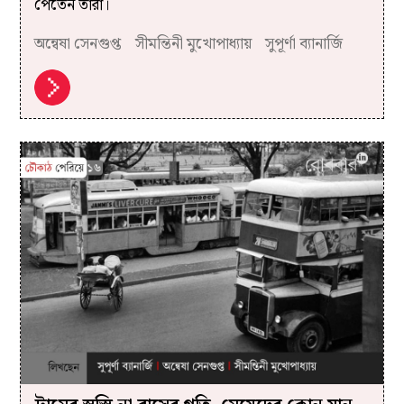
পেতেন তাঁরা।
অন্বেষা সেনগুপ্ত
সীমন্তিনী মুখোপাধ্যায়
সুপূর্ণা ব্যানার্জি