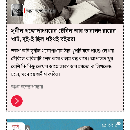
সুনীল গঙ্গোপাধ্যায়ের টেবিল আর তারাপদ রায়ের
খাট, দুই-ই ছিল থইথই বইভরা
তরুণ কবি সুনীল গঙ্গোপাধ্যায় তাঁর খুপরি ঘরে পাংশু লেখার
টেবিলে কবিতাটি শেষ করে কলম বন্ধ করে। আপাতত খুব
বেশি কি কিছু লেখার আছে তার? আর হয়তো না লিখলেও
চলে, মনে হয় অনীশ কবির।
রঞ্জন বন্দ্যোপাধ্যায়