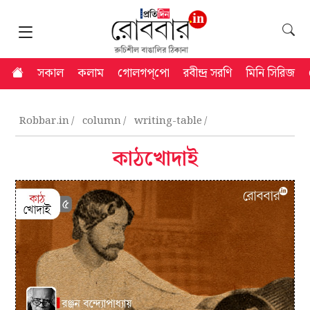
সকাল
কলাম
গোলগপ্‌পো
রবীন্দ্র সরণি
মিনি সিরিজ
Robbar.in
column
writing-table
কাঠখোদাই