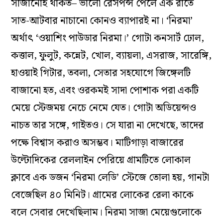
সাজানোই থাকত– ভালো রেসপন্স পেলে এক রাতে
সাত-আটবার নাচানো কোনও ব্যাপারই না। ‘নিরমা’
অর্থাৎ ‘ওয়াশিং পাউডার নিরমা।’ গোটা কনসার্ট ঢোল,
কত্তাল, ফুলুট, কন্নেট, খোল, ব্যায়লা, এসরাজ, সারেঙ্গি,
হাওয়াই গিটার, তবলা, সেতার সহযোগে জিঙ্গেলটি
বাজানো হত, এবং ওরকমই সাদা পোশাক পরা একটি
মেয়ে স্টেজময় নেচে নেমে যেত। গোটা অডিয়েন্সও
নাচত তার সঙ্গে, গাইতও। সে যারা না দেখেছে, তাদের
পক্ষে বিশ্বাস করাও অসম্ভব। মাটিগাড়া বাজারের
উল্টোদিকের রেললাইন পেরিয়ে গ্রামটিতে লোকাল
ক্লাবে এক ডজন ‘নিরমা লেডি’ স্টেজে তোলা হয়, গানটা
বেজেছিল ৪০ মিনিট। গ্রামের লোকের রেলা কাকে
বলে সেবার দেখেছিলাম। নিরমা সাজা মেয়েগুলোকে