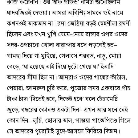
কাজ করেননি। ওঁর ‘হাফ পাউন্ড’ নামটা শুনেছিলাম
যাদবজিরই দেওয়া। আমরা অবিশ্যি সামনে ওই নামে
কখনওই ডাকতাম না। রমা জেঠিমা বড়ই স্নেহশীলা রমণী
ছিলেন এবং যখন খুশি ঘেমে-নেয়ে রাস্তার ওপর ওদের
সদর-ওপচানো খোলা বারান্দায় বসে পড়লেই হত–
গামছা দিয়ে গা মুছিয়ে, গেলাসে শরবত, নাড়ু, মোয়া
বেড়ে, ‘যা হয়েছে তাই দিয়ে দুটো খেয়ে যা’ ইতাদি
আদরের সীমা ছিল না। আমরাও ওদের গাছের কাঁঠাল,
পেয়ারা, জামরুল চুরি করে, পুজোর সময় একবারে পাঁচ
টাকা চাঁদা ‘দিতেই হবে, দিতেই হবে’ বলে চেঁচামেচি
জুড়ে, বছরের কোনও একটা দিন– এখন আর মনে নেই
কোন দিন– লুচি, ছোলার ডাল, পান্তুয়া গান্ডেপিণ্ডে গিলে
সে আদরের পুরোটাই সুদে-আসলে ফিরিয়ে দিতাম।