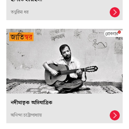
তনুরিমা ধর
নদীমাতৃক অভিযাত্রিক
অনিন্দ্য চট্টোপাধ্যায়