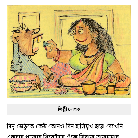
শিল্পী লেখক
দিনু জেঠুকে কেউ কোনও দিন হাসিমুখ ছাড়া দেখেনি।
একবার পুজোর থিয়েটারে ওঁকে সিরাজ সাজানোর