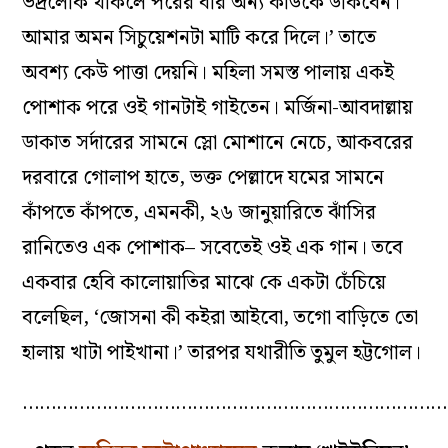
ভদ্রলোক থাকলে পরের বার অন্য কাউকে ডাকবেন।
আমার অমন সিচুয়েশনটা মাটি করে দিলে।’ তাতে
অবশ্য কেউ পাত্তা দেয়নি। মহিলা সমস্ত পালায় একই
পোশাক পরে ওই গানটাই গাইতেন। মর্জিনা-আবদাল্লায়
ডাকাত সর্দারের সামনে স্লো মোশানে নেচে, আকবরের
দরবারে গোলাপ হাতে, ভক্ত পেল্লাদে যমের সামনে
কাঁপতে কাঁপতে, এমনকী, ২৬ জানুয়ারিতে ঝাঁসির
রানিতেও এক পোশাক– সবেতেই ওই এক গান। তবে
একবার হেবি কালোয়াতির মাঝে কে একটা চেঁচিয়ে
বলেছিল, ‘জোসনা কী কইরা আইবো, তগো বাড়িতে তো
হালায় খাটা পাইখানা।’ তারপর যথারীতি তুমুল হট্টগোল।
…………………………………………………………………