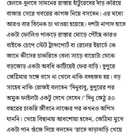
হেলতে-দুলতে সামনের রাস্তায় হাঁটুরেদের দাঁড় করিয়ে
বাজার সেরে খবরের কাগজ নিয়ে বসতেন। এর মধ্যে
আরও বার তিনেক চা খাওয়া হয়েছে। দশটা নাগাদ হাতে
একটা ফোলিও পাকড়ে রাস্তার মোড়ে পৌঁছে কারও
বাইকে চেপে স্টেট ট্রান্সপোর্ট বা রেলের ইয়ার্ডে কে
জানে কীসের চাকরিতে বেলা সাড়ে বারোটা থেকে
বড়জোড় একটা অবধি কাটিয়েই ফের বাড়ি। দুপুরে
জেঠিমার সঙ্গে বসে না খেলে নাকি বদহজম হয়। বড়
সাহেব নাকি রোজই বলতেন ‘দিনুবাবু, দুপুরের পর
অমুক ফাইলটা একটু দেখে দেবেন।’ দিনু জেঠু ৪০
বছরের চাকরি জীবনে লাঞ্চের পর কখনও অপিস
যাননি। খেয়ে বিছানায় আধশোয়া হতেন, জেঠিমা মুখে
একটা পান গুঁজে দিয়ে বলতেন ‘রাতে তাড়াতাড়ি খেয়ে