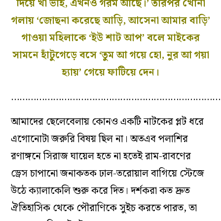
দিয়ে খা ভাই, এখনও গরম আছে।’ তারপর খোনা
গলায় ‘জোছনা করেছে আড়ি, আসেনা আমার বাড়ি’
গাওয়া মহিলাকে ‘ইউ শাট আপ’ বলে মাইকের
সামনে হাঁটুগেড়ে বসে ‘তুম আ গয়ে হো, নুর আ গয়া
হ্যায়’ গেয়ে ফাটিয়ে দেন।
…………………………………………………………………
আমাদের ছেলেবেলায় কোনও একটি নাটকের প্লট ধরে
এগোনোটা জরুরি বিষয় ছিল না। অতএব পলাশির
রণাঙ্গনে সিরাজ ঘায়েল হতে না হতেই রাম-রাবণের
ড্রেস চাপানো জনাকতক ঢাল-তরোয়াল বাগিয়ে স্টেজে
উঠে ক্যালাকেলি শুরু করে দিত। দর্শকরা কত দ্রুত
ঐতিহাসিক থেকে পৌরাণিকে সুইচ করতে পারত, তা