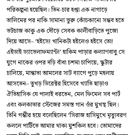
পরিকল্পনা হয়েছিল। তিন-চার হপ্তা এক নাগাড়ে
তালিমের পর নাকি সামান্য ভুরু কোঁচকানো সম্ভব হতে
ভটচাজ কাকু এক দৌড়ে সেবক কালীবাড়িতে পুজো
দিয়ে আসে– ‘হইসে! খানিকটা হইলেও হইসে তো!
এইডাই ড্যাভেলাফম্যান্ট!’ হাকিম পাড়ার কল্যাণবাবু সে
যুগে নাকের ওপর দড়ি বাঁধা চশমা চাপিয়ে, স্কুটার
চালিয়ে, মান্ধাতা আমলের সাট ব্যাগে পুড়ে মহলায়
আসতেন– তুখড় ডিরেক্টর হিসেবে খ্যাতি ছাড়াও
ঐতিহাসিক যে পালাই ধরতেন, মেল ফিমেল সব পার্ট
এবং কলকাতার স্টেজের সমস্ত গান ওঁর মুখস্থ ছিল।
তিনি গম্ভীর হয়ে বলেছিলেন ‘সিরাজ হাসিমুখে মৃত্যুবরণ
কললে পার্টিতে আমার থাকা মুশকিল হবে। তোমাদের