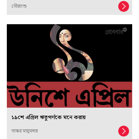
সৌরাংশু
১৯শে এপ্রিল ঋতুপর্ণকে মনে করায়
ভাস্কর মজুমদার