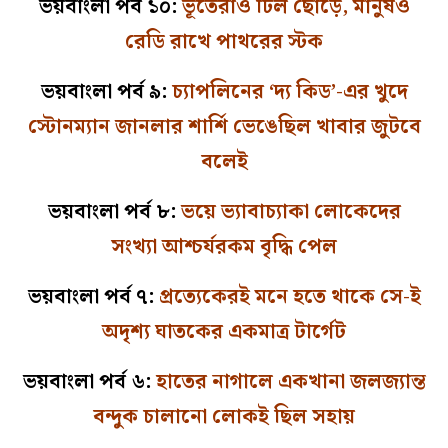
ভয়বাংলা পর্ব ১০:
ভূতেরাও ঢিল ছোড়ে, মানুষও
রেডি রাখে পাথরের স্টক
ভয়বাংলা পর্ব ৯:
চ্যাপলিনের ‘দ্য কিড’-এর খুদে
স্টোনম্যান জানলার শার্শি ভেঙেছিল খাবার জুটবে
বলেই
ভয়বাংলা পর্ব ৮:
ভয়ে ভ্যাবাচ্যাকা লোকেদের
সংখ্যা আশ্চর্যরকম বৃদ্ধি পেল
ভয়বাংলা পর্ব ৭:
প্রত্যেকেরই মনে হতে থাকে সে-ই
অদৃশ্য ঘাতকের একমাত্র টার্গেট
ভয়বাংলা পর্ব ৬:
হাতের নাগালে একখানা জলজ্যান্ত
বন্দুক চালানো লোকই ছিল সহায়