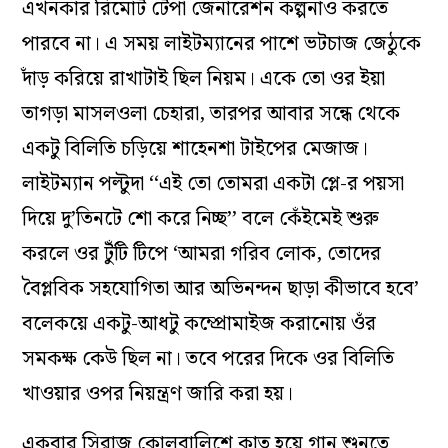
এখনকার রিমোট টেপা জেনারেশন কল্পনাও করতে
পারবে না। এ সময় লাইটম্যানের পাশে ভটচাজ জেঠুকে
দাঁড় করিয়ে রাখাটাই ছিল নিয়ম। একে তো ওর ইয়া
তাগড়া মাসলওলা চেহারা, তারপর আবার সন্ধে থেকে
একটু বিলিতি চড়িয়ে শাহেনশা টাইপের মেজাজ।
লাইটম্যান পল্টুদা ‘‘এই তো তোমরা একটা প্লে-র পয়সা
দিয়ে দু’তিনটে শো করে নিচ্ছ’’ বলে কেঁইমেই শুরু
করলে ওর টুঁটি টিপে ‘আমরা গরিব লোক, তোদের
বৈপ্লবিক সহযোগিতা আর অভিনন্দন ছাড়া কীভাবে হবে’
বলেকয়ে একটু-আধটু কম্প্রোমাইজ করানোয় ওঁর
সমকক্ষ কেউ ছিল না। তবে পরের দিকে ওর বিলিতি
খাওয়ার ওপর নিয়ন্ত্রণ জারি করা হয়।
একবার সিরাজ কোলবালিশে কাত হয়ে গান শুনতে