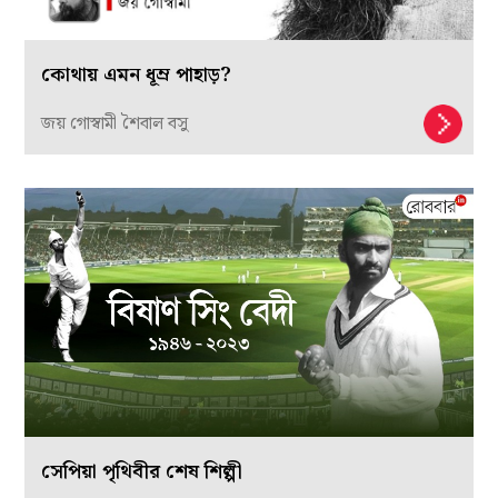
কোথায় এমন ধূম্র পাহাড়?
জয় গোস্বামী শৈবাল বসু
সেপিয়া পৃথিবীর শেষ শিল্পী