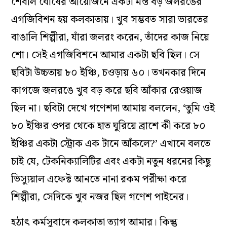
শৈবাল ঘোষের আয়োজনে একটা মস্ত বড় জলরঙের
এগজিবিশন হয় কলকাতায়। খুব সম্ভবত সারা ভারতের
বাঙালি শিল্পীরা, যাঁরা জলরং করেন, তাঁদের কাজ নিয়ে
শো। সেই এগজিবিশনে আমার একটা ছবি ছিল। সে
ছবিটা উচ্চতায় ৮০ ইঞ্চি, চওড়ায় ৬০। তখনকার দিনে
কাগজে জলরঙে খুব বড় করে ছবি আঁকার রেওয়াজ
ছিল না। ছবিটা দেখে গণেশদা আমায় বললেন, ‘তুমি ওই
৮০ ইঞ্চির ওপর থেকে হাত ঘুরিয়ে ব্রাশে কী করে ৮০
ইঞ্চির একটা স্ট্রোক এক টানে আঁকলে?’ এখানে বলতে
চাই যে, টেকনিক্যালিটির এবং একটা নতুন ধরনের কিছু
ভিস্যুয়াল এফেক্ট আনতে নানা রকম পরীক্ষা করে
শিল্পীরা, সেদিকে খুব নজর ছিল গণেশ পাইনের।
হঠাৎ কর্মসুবাদে কলকাতা ত্যাগ আমার। কিন্তু