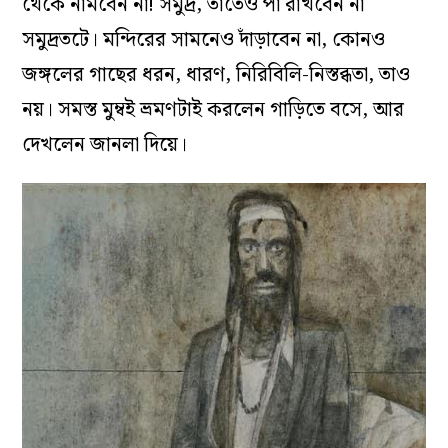
থেকে নামবেন না! সমুদ্র, তাতেও পা রাখবেন না
সমুদ্রতটে। মন্দিরের সামনেও দাঁড়াবেন না, কোনও
জঙ্গলের গাছের ধরন, ধারণ, নিরিবিলি-নিস্তব্ধতা, তাও
নয়। সমস্ত মুম্বই ভ্রমণটাই করলেন গাড়িতে বসে, আর
দেখলেন জানলা দিয়ে।