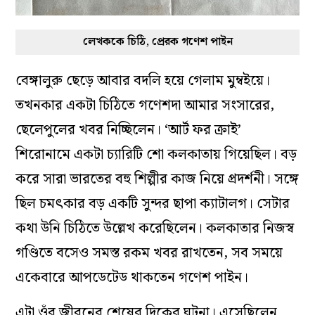
লেখককে চিঠি, প্রেরক গণেশ পাইন
বেঙ্গালুরু ছেড়ে আবার বদলি হয়ে গেলাম মুম্বইয়ে।
তখনকার একটা চিঠিতে গণেশদা আমার সংসারের,
ছেলেপুলের খবর নিচ্ছিলেন। ‘আর্ট ফর ক্রাই’
শিরোনামে একটা চ্যারিটি শো কলকাতায় গিয়েছিল। বড়
করে সারা ভারতের বহু শিল্পীর কাজ নিয়ে প্রদর্শনী। সঙ্গে
ছিল চমৎকার বড় একটি সুন্দর ছাপা ক্যাটালগ। সেটার
কথা উনি চিঠিতে উল্লেখ করেছিলেন। কলকাতার নিজস্ব
গণ্ডিতে বসেও সমস্ত রকম খবর রাখতেন, সব সময়ে
একেবারে আপডেটেড থাকতেন গণেশ পাইন।
এটা ওঁর জীবনের শেষের দিকের ঘটনা। এসেছিলেন