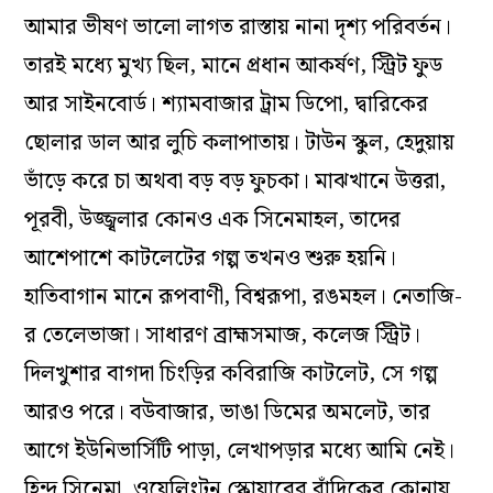
আমার ভীষণ ভালো লাগত রাস্তায় নানা দৃশ্য পরিবর্তন।
তারই মধ্যে মুখ্য ছিল, মানে প্রধান আকর্ষণ, স্ট্রিট ফুড
আর সাইনবোর্ড। শ্যামবাজার ট্রাম ডিপো, দ্বারিকের
ছোলার ডাল আর লুচি কলাপাতায়। টাউন স্কুল, হেদুয়ায়
ভাঁড়ে করে চা অথবা বড় বড় ফুচকা। মাঝখানে উত্তরা,
পূরবী, উজ্জ্বলার কোনও এক সিনেমাহল, তাদের
আশেপাশে কাটলেটের গল্প তখনও শুরু হয়নি।
হাতিবাগান মানে রূপবাণী, বিশ্বরূপা, রঙমহল। নেতাজি-
র তেলেভাজা। সাধারণ ব্রাহ্মসমাজ, কলেজ স্ট্রিট।
দিলখুশার বাগদা চিংড়ির কবিরাজি কাটলেট, সে গল্প
আরও পরে। বউবাজার, ভাঙা ডিমের অমলেট, তার
আগে ইউনিভার্সিটি পাড়া, লেখাপড়ার মধ্যে আমি নেই।
হিন্দ সিনেমা, ওয়েলিংটন স্কোয়ারের বাঁদিকের কোনায়