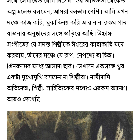
সঙ্গে সেখানেও যোগ দিতেন। ওঁর অভিজ্ঞতা থেকেও
অল্প হলেও বলতেন, আমরা বলতাম বেশি। আমি তখন
মঞ্চে কাজ করি, মূকাভিনয় করি আর নানা রকম গান-
বাজনার অনুষ্ঠানের সঙ্গে জড়িয়ে আছি। উচ্চাঙ্গ
সংগীতের যে সমস্ত শিল্পীকে ঈশ্বরের কাছাকাছি মনে
করতাম, তাঁদের মঞ্চে যে রূপ, নেপথ্যে তা ভিন্ন।
গ্রিনরুমের মধ্যে আলাদা ছবি। সেখানে একসঙ্গে খুব
একটা মুখোমুখি বসতেন না শিল্পীরা। নামীদামি
অভিনেতা, শিল্পী, সাহিত্যিকের মধ্যেও এরকম আচরণ
আরও দেখেছি।