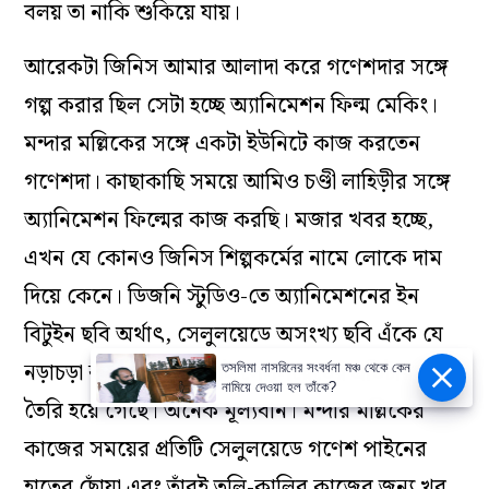
বলয় তা নাকি শুকিয়ে যায়।
আরেকটা জিনিস আমার আলাদা করে গণেশদার সঙ্গে
গল্প করার ছিল সেটা হচ্ছে অ্যানিমেশন ফিল্ম মেকিং।
মন্দার মল্লিকের সঙ্গে একটা ইউনিটে কাজ করতেন
গণেশদা। কাছাকাছি সময়ে আমিও চণ্ডী লাহিড়ীর সঙ্গে
অ্যানিমেশন ফিল্মের কাজ করছি। মজার খবর হচ্ছে,
এখন যে কোনও জিনিস শিল্পকর্মের নামে লোকে দাম
দিয়ে কেনে। ডিজনি স্টুডিও-তে অ্যানিমেশনের ইন
বিটুইন ছবি অর্থাৎ, সেলুলয়েডে অসংখ্য ছবি এঁকে যে
নড়াচড়া করার ব্যবস্থা, সেই সেলুলয়েডের প্রতিটার দাম
তসলিমা নাসরিনের সংবর্ধনা মঞ্চ থেকে কেন
নামিয়ে দেওয়া হল তাঁকে?
তৈরি হয়ে গেছে। অনেক মূল্যবান। মন্দার মল্লিকের
কাজের সময়ের প্রতিটি সেলুলয়েডে গণেশ পাইনের
হাতের ছোঁয়া এবং তাঁরই তুলি-কালির কাজের জন্য খুব