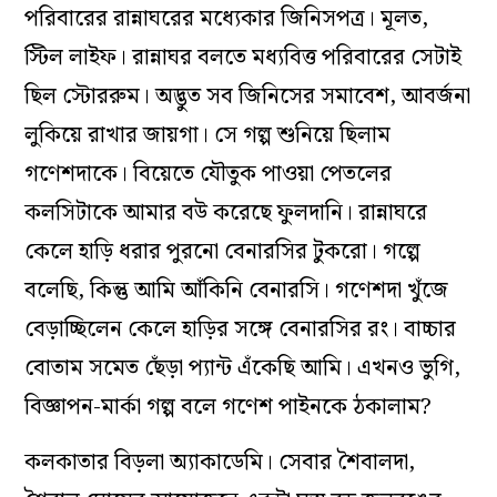
পরিবারের রান্নাঘরের মধ্যেকার জিনিসপত্র। মূলত,
স্টিল লাইফ। রান্নাঘর বলতে মধ্যবিত্ত পরিবারের সেটাই
ছিল স্টোররুম। অদ্ভুত সব জিনিসের সমাবেশ, আবর্জনা
লুকিয়ে রাখার জায়গা। সে গল্প শুনিয়ে ছিলাম
গণেশদাকে। বিয়েতে যৌতুক পাওয়া পেতলের
কলসিটাকে আমার বউ করেছে ফুলদানি। রান্নাঘরে
কেলে হাড়ি ধরার পুরনো বেনারসির টুকরো। গল্পে
বলেছি, কিন্তু আমি আঁকিনি বেনারসি। গণেশদা খুঁজে
বেড়াচ্ছিলেন কেলে হাড়ির সঙ্গে বেনারসির রং। বাচ্চার
বোতাম সমেত ছেঁড়া প্যান্ট এঁকেছি আমি। এখনও ভুগি,
বিজ্ঞাপন-মার্কা গল্প বলে গণেশ পাইনকে ঠকালাম?
কলকাতার বিড়লা অ্যাকাডেমি। সেবার শৈবালদা,