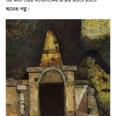
ওই জলাশয়ের উল্টোদিকের রাস্তায় হাঁটতে হাঁটতে
অনেক গল্প।