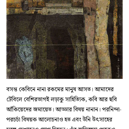
বসন্ত কেবিনে নানা রকমের মানুষ আসত। আমাদের
টেবিলে বেশিরভাগই লড়াকু সাহিত্যিক, কবি আর ছবি
আঁকিয়েদের জমায়েত। আড্ডার বিষয় নানান। পরনিন্দা-
পরচর্চা বিষয়ক আলোচনাও হত এবং উনি উৎসাহের