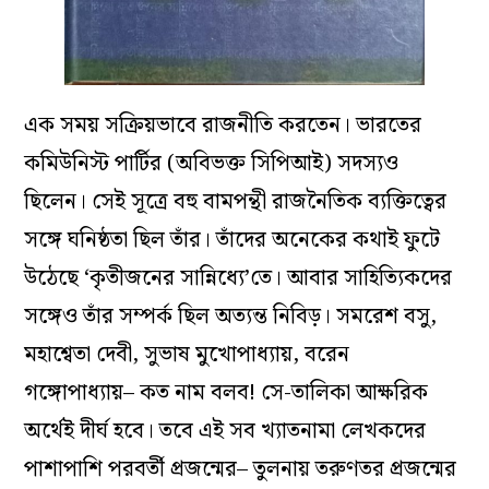
এক সময় সক্রিয়ভাবে রাজনীতি করতেন। ভারতের
কমিউনিস্ট পার্টির (অবিভক্ত সিপিআই) সদস্যও
ছিলেন। সেই সূত্রে বহু বামপন্থী রাজনৈতিক ব্যক্তিত্বের
সঙ্গে ঘনিষ্ঠতা ছিল তাঁর। তাঁদের অনেকের কথাই ফুটে
উঠেছে ‘কৃতীজনের সান্নিধ্যে’তে। আবার সাহিত্যিকদের
সঙ্গেও তাঁর সম্পর্ক ছিল অত্যন্ত নিবিড়। সমরেশ বসু,
মহাশ্বেতা দেবী, সুভাষ মুখোপাধ্যায়, বরেন
গঙ্গোপাধ্যায়– কত নাম বলব! সে-তালিকা আক্ষরিক
অর্থেই দীর্ঘ হবে। তবে এই সব খ্যাতনামা লেখকদের
পাশাপাশি পরবর্তী প্রজন্মের– তুলনায় তরুণতর প্রজন্মের