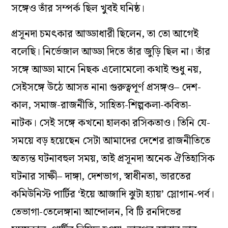
সঙ্গেও তাঁর সম্পর্ক ছিল খুবই ঘনিষ্ঠ।
প্রসূনদা চমৎকার আড্ডাধারী ছিলেন, তা তো আগেই
বলেছি। নির্ভেজাল আড্ডা দিতে তাঁর জুড়ি ছিল না। তাঁর
সঙ্গে আড্ডা মানে নিছক এলোমেলো কথাই শুধু নয়,
সেইসঙ্গে উঠে আসত নানা গুরুত্বপূর্ণ প্রসঙ্গও– দেশ-
কাল, সমাজ-রাজনীতি, সাহিত্য-শিল্পকলা-কবিতা-
নাটক। সেই সঙ্গে কখনো হালকা রসিকতাও। তিনি যে-
সময়ে বড় হয়েছেন সেটা আমাদের দেশের রাজনীতিতে
অত্যন্ত ঘটনাবহুল সময়, তাই প্রসূনদা অনেক ঐতিহাসিক
ঘটনার সাক্ষী– দাঙ্গা, দেশভাগ, স্বাধীনতা, ভারতের
কমিউনিস্ট পার্টির ‘ইয়ে আজাদি ঝুটা হ্যায়’ স্লোগান-পর্ব।
তেভাগা-তেলেঙ্গানা আন্দোলন, বি টি রনদিভের