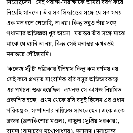
নিয়েছিলেন। সেই পরীক্ষা-নিরীক্ষাকে আমরা বরণ করে
নিয়েছি সানন্দে। তাঁর সব সিদ্ধান্তের সঙ্গে যে সব সময়
এক মত হতে পেরেছি, তা নয়। কিন্তু তবুও তাঁর সঙ্গে
পথচলার অভিজ্ঞতা খুব ভালো। মতান্তর তাঁর সঙ্গে মাঝে
মাঝে যে হয়নি তা নয়, কিন্তু সেই মতান্তর কখনওই
মনান্তরে পৌঁছোয়নি।
‘কলেজ স্ট্রীট’ পত্রিকার ইতিহাস কিন্তু কম বর্ণময় নয়।
সেই কবে প্রখ্যাত সাংবাদিক রবি বসুর অভিভাবকত্বে
এর পথচলা শুরু হয়েছিল। এখনও সে কাগজ নিয়মিত
প্রকাশিত হচ্ছে। প্রথম থেকে রবি বসুই ছিলেন এর প্রধান
পরিকল্পক, সম্পাদনার দায়িত্বও সামলেছেন। একে একে
ব্রজদা (ব্রজকিশোর মণ্ডল), বাচ্চুদা (সুপ্রিয় সরকার),
বামদা (বামাচরণ মুখোপাধ্যায়), দুলালদা (দুলালেন্দু