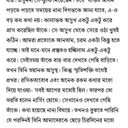
যায়। প্রসুনদা সে-ঝুঁকি নিয়েছেন। তবে ‘খণ্ডিত জীবন’
পড়তে-পড়তে সময়ের নানা দিগন্তকে জানা যাবে, এ-ও
বড় কম কথা নয়। কালান্তক অসুখ একটু একটু করে
গ্রাস করেছিল তাঁকে। সে-অসুখ থেকে সেরে ওঠা খুবই
কঠিন। আমরা প্রত্যেকে জানতাম, চরম একটা কিছু হতে
যাচ্ছে। তাই মনে-মনে প্রস্তুতও হচ্ছিলাম একটু-একটু
করে। সেইসময় তাঁকে বার-বার দেখতে গেছি বাড়িতে।
তখন তিনি ভয়ানক অসুস্থ। কিন্তু স্মৃতিশক্তি যথেষ্ট
প্রখর। রসিকতাবোধ এবং অনেক রকম কথার মধ্যে
দিয়ে যাওয়া– সবই আগের মতোই ছিল। তারপর তো
ভরতি হলেন নার্সিং হোমে। সেখানেও দেখতে গেছি
তাঁকে। কথা হয়েছে নানা বিষয়ে। তখনও বুঝতে পারিনি
যে পরদিনই তিনি আমাদেরকে ছেড়ে চিরদিনের মতো