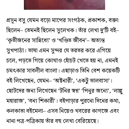
প্রসূন বসু যেমন বড়ো মাপের সংগঠক, প্রকাশক, বক্তা
ছিলেন– তেমনই ছিলেন সুলেখক। তাঁর লেখা দু’টি বই–
‘কৃতীজনের সান্নিধ্যে’ ও ‘খণ্ডিত জীবন’– অত্যন্ত
সুখপাঠ্য। ভাষা এমন সুন্দর যে তরতর করে এগিয়ে
চলে, পড়তে গিয়ে কোথাও হোঁচট খেতে হয় না, এমনই
চমৎকার সাবলীল বাংলা। এছাড়াও তিনি বেশ কয়েকটি
বই লিখেছেন, যেমন– ‘অষ্টনারী’, ‘একটু ভালবাসা’।
ছোটদের জন্য লিখেছেন ‘টনির স্বপ্ন’ ‘পিনুর জন্যে’, ‘লাল্লু
মহারাজ’, ‘বন্য শিকারী’। বইপাড়ার পুরনো দিনের কথা,
কলকাতা বইমেলা– এসব নিয়েও খবরের কাগজে এবং
নানা পত্র-পত্রিকায় তাঁর বহু লেখা বেরিয়েছে।