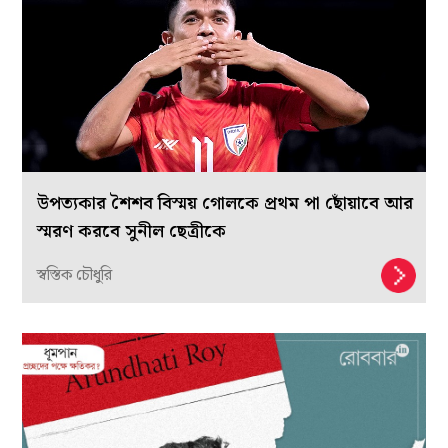
উপত্যকার শৈশব বিস্ময় গোলকে প্রথম পা ছোঁয়াবে আর
স্মরণ করবে সুনীল ছেত্রীকে
স্বস্তিক চৌধুরি