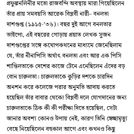
প্রফুল্লনলিনীর মতো রাজবন্দি অবস্থায় মারা গিয়েছিলেন
তাঁর প্রায় সমবয়সি আরেক বিপ্লবী নারী– বনলতা
দাশগুপ্ত (১৯১৫-’৩৬)। বছর দুই আগে বনলতার
ভাইপো, এই বছরের গোড়ায় প্রয়াত লেখক সুজন
দাশগুপ্তের সঙ্গে কথোপকথনের মাধ্যমে জেনেছিলাম
যে, তাঁর নীনাপিসি অর্থাৎ বনলতা এবং আর এক পিসি
শান্তিলতাকে দেশের কাজে টেনে এনেছিলেন এঁদের বড়
বোন চারুলতা। চারুলতাকে কুড়ির দশকে চারদিন
অনশন করে কলেজে পরার অনুমতি আদায় করতে
হয়েছিল তাঁর বাবার থেকে! বিপ্লবী দলে যোগদানের জন্য
চারুলতাকে ঠিক কী কী পরীক্ষা দিতে হয়েছিল, সেটা
জানার অবশ্য কোনও উপায় নেই, কারণ তিনি স্বেচ্ছামৃত্যু
বেছে নিয়েছিলেন বহুকাল আগে এবং কখনও কিছু