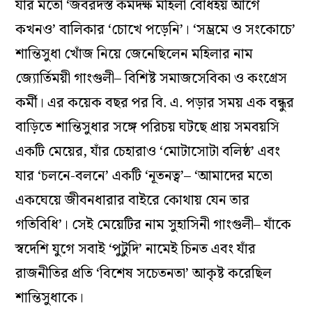
যাঁর মতো ‘জবরদস্ত কর্মদক্ষ মহিলা বোধহয় আগে
কখনও’ বালিকার ‘চোখে পড়েনি’। ‘সম্ভ্রমে ও সংকোচে’
শান্তিসুধা খোঁজ নিয়ে জেনেছিলেন মহিলার নাম
জ্যোর্তিময়ী গাংগুলী– বিশিষ্ট সমাজসেবিকা ও কংগ্রেস
কর্মী। এর কয়েক বছর পর বি. এ. পড়ার সময় এক বন্ধুর
বাড়িতে শান্তিসুধার সঙ্গে পরিচয় ঘটছে প্রায় সমবয়সি
একটি মেয়ের, যাঁর চেহারাও ‘মোটাসোটা বলিষ্ঠ’ এবং
যার ‘চলনে-বলনে’ একটি ‘নূতনত্ব’– ‘আমাদের মতো
একঘেয়ে জীবনধারার বাইরে কোথায় যেন তার
গতিবিধি’। সেই মেয়েটির নাম সুহাসিনী গাংগুলী– যাঁকে
স্বদেশি যুগে সবাই ‘পুটুদি’ নামেই চিনত এবং যাঁর
রাজনীতির প্রতি ‘বিশেষ সচেতনতা’ আকৃষ্ট করেছিল
শান্তিসুধাকে।