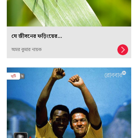
যে জীবনের ফড়িংয়ের…
অমর কুমার নায়ক