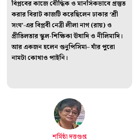
বিপ্লবের কাজে বৌদ্ধিক ও মানসিকভাবে প্রস্তুত
করার বিরাট কাজটি করেছিলেন ঢাকার ‘শ্রী
সংঘ’-এর বিপ্লবী নেত্রী লীলা নাগ (রায়) ও
প্রীতিলতার স্কুল-শিক্ষিকা ঊষাদি ও নীলিমাদি।
আর একজন হলেন গুনুপিসিমা– যাঁর পুরো
নামটা কোথাও পাইনি।
শর্মিষ্ঠা দত্তগুপ্ত