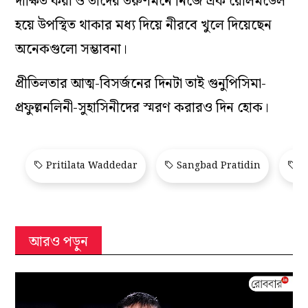
দীক্ষিত করা ও তাদের তরুণমনে নিজে এক রোলমডেল
হয়ে উপস্থিত থাকার মধ্য দিয়ে নীরবে খুলে দিয়েছেন
অনেকগুলো সম্ভাবনা।
প্রীতিলতার আত্ম-বিসর্জনের দিনটা তাই গুনুপিসিমা-
প্রফুল্লনলিনী-সুহাসিনীদের স্মরণ করারও দিন হোক।
Pritilata Waddedar
Sangbad Pratidin
S
আরও পড়ুন