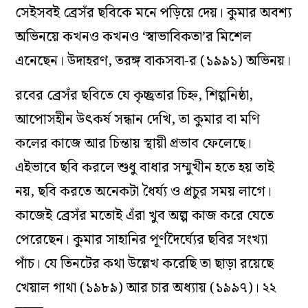
সেইসবই ব্রেসঁর ছবিকে মনে পড়িয়ে দেয়। কুমার অবশ্য
অভিনয়ে কখনও কখনও ‘স্বাভাবিকতা’র মিশেল
এনেছেন। উদাহরণ,
তরঙ্গ
বা
কসবা
-র (১৯৯১) অভিনয়।
রবের ব্রেসঁর ছবিতে যে কৃচ্ছ্রতার চিহ্ন, শিল্পনিষ্ঠা,
আপোসহীন উৎকর্ষ সন্ধান দেখি, তা কুমার বা মণি
কলের কাজে আর চিন্তায় স্থায়ী প্রভাব ফেলেছে।
এইভাবে ছবি করলে শুধু বাধার সম্মুখীন হতে হয় তাই
নয়, ছবি করতে অনেকটা ধৈর্য্য ও প্রচুর সময় লাগে।
কাজেই ব্রেসঁর মতোই এঁরা খুব অল্প কাজ করে যেতে
পেরেছেন। কুমার সাহানির পূর্ণদৈর্ঘ্যের ছবির সংখ্যা
পাঁচ। যে তিনটের কথা উল্লেখ করেছি তা ছাড়া রয়েছে
খেয়াল গাথা
(১৯৮৯) আর
চার অধ্যায়
(১৯৯৭)। ২২