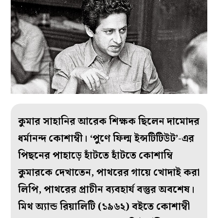
কুমার সাহানির আরেক শিক্ষক ছিলেন দামোদর
ধর্মানন্দ কোশাম্বী। ‘পুণে ফিল্ম ইন্সটিটিউট’-এর
পিছনের পাহাড়ে হাঁটতে হাঁটতে কোশাম্বি
কুমারকে দেখাতেন, পাথরের গায়ে খোদাই করা
লিপি, পাথরের প্রাচীন ব্যবহার্য বস্তুর অবশেষ।
মিথ অ্যান্ড রিয়ালিটি
(১৯৬২) বইতে কোশাম্বী