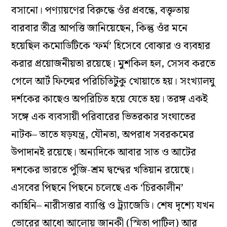
বসানো। পণ্যায়ণের বিরুদ্ধে ওঁর প্রবন্ধে, বক্তৃতায়
বারবার তীব্র আপত্তি জানিয়েছেন, কিন্তু ওঁর মনে
হয়েছিল কমোডিটিকে ‘ফর্ম’ হিসেবে বোঝার ও ব্যবহার
করার প্রয়োজনীয়তা রয়েছে। মুশকিল হল, সেসব করতে
গেলে আর্ট ফিল্মের পরিচিতিটুকু খোয়াতে হয়। সংখ্যালঘু
দর্শকের কাছেও অপরিচিত হয়ে যেতে হয়।
তরঙ্গ
একই
সঙ্গে এক ব্যবসায়ী পরিবারের ভিতরকার সংঘাতের
নাটক– তাতে ষড়যন্ত্র, যৌনতা, অপরাধ সবরকমের
উপাদানই রয়েছে। অন্যদিকে আবার সাত ও আটের
দশকের ভারতে পুঁজি-শ্রম দ্বন্দ্বের খতিয়ান রয়েছে।
এসবের পিছনে পিছনে চলেছে এক ‘চিরকালীন’
কাহিনি– নারীসত্তার ব্যাপ্তি ও ট্র্যাজেডি। শেষ দৃশ্যে যখন
ভোরের আধো আলোয় জানকী (স্মিতা পাটিল) আর