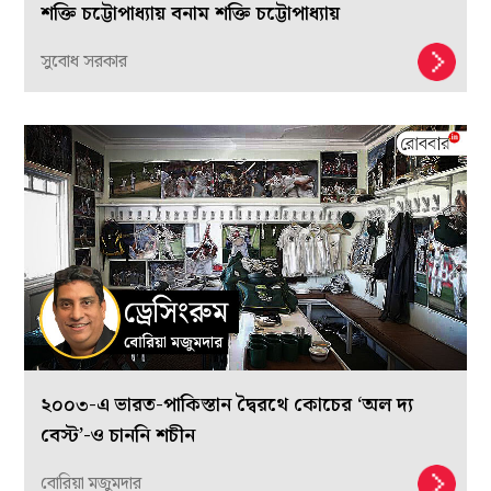
শক্তি চট্টোপাধ্যায় বনাম শক্তি চট্টোপাধ্যায়
সুবোধ সরকার
২০০৩-এ ভারত-পাকিস্তান দ্বৈরথে কোচের ‘অল দ্য
বেস্ট’-ও চাননি শচীন
বোরিয়া মজুমদার