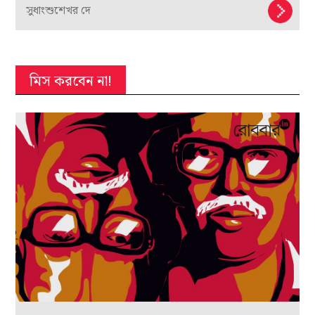
সুধাংশুশেখর দে
মিস করবেন না!