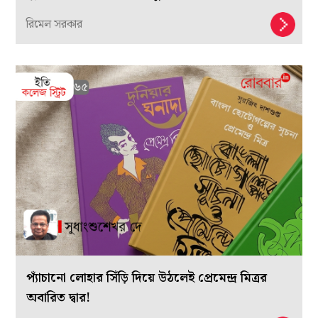
রিমেল সরকার
প্যাঁচানো লোহার সিঁড়ি দিয়ে উঠলেই প্রেমেন্দ্র মিত্রর
অবারিত দ্বার!