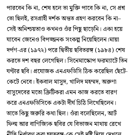
পারবেন কি না, শেষ হলে তা মুক্তি পাবে কি না, সে প্রশ্ন
তো ছিলই, রসগ্রাহী দর্শক অন্তত গ্রহণ করবেন কি না–
সেই অনিশ্চয়তাও কখনও ওঁর পিছু ছাড়েনি। একা হয়ে
যাবেন জেনেও বিপজ্জনক সংকল্প নিয়েছিলেন।
মায়া
দর্পণ
-এর (১৯৭২) পরে দ্বিতীয় ছবি
তরঙ্গ
(১৯৮৪) শেষ
করতে দশ বছর লেগেছিল। সিনেমাস্কোপ ফরম্যাটে তিন
ঘণ্টার ছবি। প্রযোজক এনএফডিসি ঠিক করেছিল ছেঁটে-
কেটে নেবে। ইকবাল মাসুদ, খালিদ মহম্মদ, অরুণা
বাসুদেবের মতো ক্রিটিকরা এমন কাজ করতে বারণ
করে এনএফডিসিকে একটা দীর্ঘ চিঠি লিখেছিলেন।
তাতে কিছু জরুরি কথা ছিল। ওঁরা বলেছিলেন, আর্ট
ফিল্ম আর বাণিজ্যিক ছবির যে বিভাজন মাথায় রেখে
নীতি নির্ধারণ করা হয়
তরঙ্গ
-কে সেই দৃষ্টি দিয়ে দেখলে