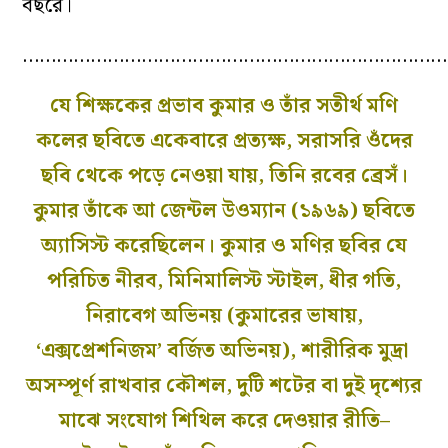
বছরে।
…………………………………………………………………
যে শিক্ষকের প্রভাব কুমার ও তাঁর সতীর্থ মণি
কলের ছবিতে একেবারে প্রত্যক্ষ, সরাসরি ওঁদের
ছবি থেকে পড়ে নেওয়া যায়, তিনি রবের ব্রেসঁ।
কুমার তাঁকে
আ জেন্টল উওম্যান
(১৯৬৯) ছবিতে
অ্যাসিস্ট করেছিলেন। কুমার ও মণির ছবির যে
পরিচিত নীরব, মিনিমালিস্ট স্টাইল, ধীর গতি,
নিরাবেগ অভিনয় (কুমারের ভাষায়,
‘এক্সপ্রেশনিজম’ বর্জিত অভিনয়), শারীরিক মুদ্রা
অসম্পূর্ণ রাখবার কৌশল, দুটি শটের বা দুই দৃশ্যের
মাঝে সংযোগ শিথিল করে দেওয়ার রীতি–