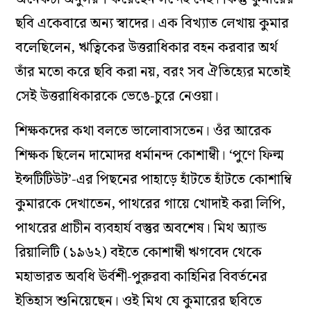
ছবি একেবারে অন্য স্বাদের। এক বিখ্যাত লেখায় কুমার
বলেছিলেন, ঋত্বিকের উত্তরাধিকার বহন করবার অর্থ
তাঁর মতো করে ছবি করা নয়, বরং সব ঐতিহ্যের মতোই
সেই উত্তরাধিকারকে ভেঙে-চুরে নেওয়া।
শিক্ষকদের কথা বলতে ভালোবাসতেন। ওঁর আরেক
শিক্ষক ছিলেন দামোদর ধর্মানন্দ কোশাম্বী। ‘পুণে ফিল্ম
ইন্সটিটিউট’-এর পিছনের পাহাড়ে হাঁটতে হাঁটতে কোশাম্বি
কুমারকে দেখাতেন, পাথরের গায়ে খোদাই করা লিপি,
পাথরের প্রাচীন ব্যবহার্য বস্তুর অবশেষ।
মিথ অ্যান্ড
রিয়ালিটি
(১৯৬২) বইতে কোশাম্বী ঋগবেদ থেকে
মহাভারত অবধি ঊর্বশী-পুরুরবা কাহিনির বিবর্তনের
ইতিহাস শুনিয়েছেন। ওই মিথ যে কুমারের ছবিতে