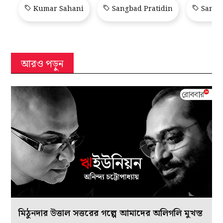
Kumar Sahani
Sangbad Pratidin
Sangba
আরও পড়ুন
মিঠুনদার উত্তাল সত্তরের গল্পে আমাদের অলিগলি মুখস্ত