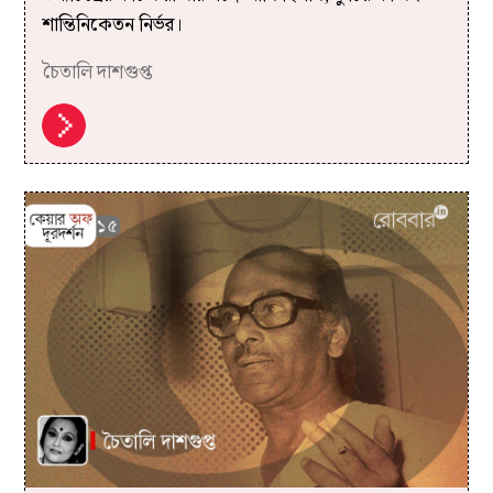
শান্তিনিকেতন নির্ভর।
চৈতালি দাশগুপ্ত