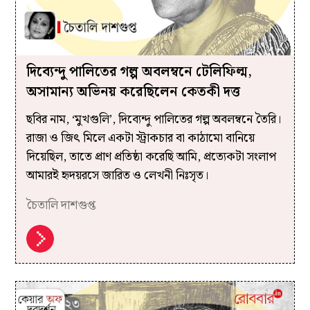
দিব্যেন্দু পালিতের গল্প অবলম্বনে টেলিফিল্ম,
অসামান্য অভিনয় করেছিলেন কেতকী দত্ত
ছবির নাম, ‘মুখগুলি’, দিব্যেন্দু পালিতের গল্প অবলম্বনে তৈরি।
রাজা ও জিৎ মিলে একটা স্ট্রাকচার বা কাঠামো বানিয়ে
দিয়েছিল, তাতে প্রাণ প্রতিষ্ঠা করেছি আমি, প্রত্যেকটা সংলাপ
আমারই হৃদয়রসে জারিত ও লেখনী নিঃসৃত।
চৈতালি দাশগুপ্ত