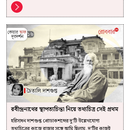
রবীন্দ্রনাথের স্থাপত্যচিন্তা নিয়ে তথ্যচিত্র সেই প্রথম
হরিসাধন দাশগুপ্ত প্রোডাকশন্সের দু’টি উল্লেখযোগ্য
তথ্যচিত্রের কাজে রাজার সঙ্গে আমি ছিলাম, দু’টির কাজই