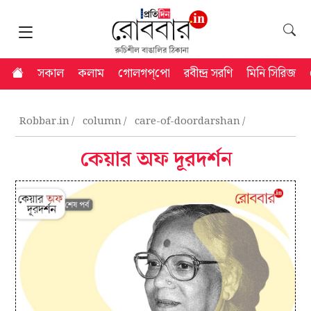
সকাল
কলাম
গোলগপ্‌পো
রবীন্দ্র সরণি
মিনি সিরিজ
Robbar.in
column
care-of-doordarshan
কেয়ার অফ দূরদর্শন