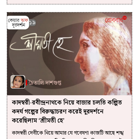
কাদম্বরী-রবীন্দ্রনাথকে নিয়ে বাজার চলতি কল্পিত
কদর্য গল্পের বিরুদ্ধাচরণ করেই দূরদর্শনে
করেছিলাম ‘শ্রীমতী হে’
কাদম্বরী দেবীকে নিয়ে আমার যে গবেষণা কাজটি আছে শঙ্খ