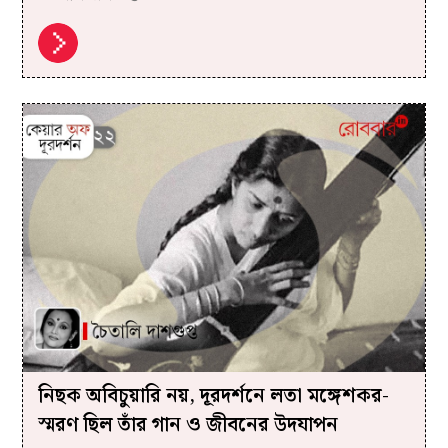
নিছক অবিচুয়ারি নয়, দূরদর্শনে লতা মঙ্গেশকর-
স্মরণ ছিল তাঁর গান ও জীবনের উদযাপন