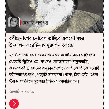
রবীন্দ্রনাথের নোবেল প্রাপ্তির একশো বছর
উদযাপন করেছিলাম দূরদর্শন কেন্দ্রে
২৫ বৈশাখের সময় যেমন অনেক সময়েই সঞ্চালক হিসেবে
থেকেছি স্টুডিও-তে, কখনও জোড়াসাঁকো ঠাকুরবাড়ি,
কখনও রবীন্দ্র সদনের অনুষ্ঠান দেখানোর ফাঁকে ফাঁকে বলেছি
রবীন্দ্রনাথের কথা, পড়েছি তাঁর রচনা থেকে, ঠিক সেই ‘গ্র্যান্ড
স্ট্যান্ড’ পদ্ধতিতে পুজোর বৈঠক সম্প্রচারিত হত।
চৈতালি দাশগুপ্ত