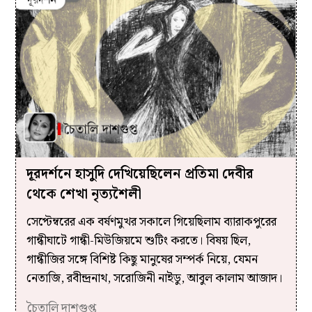
দূরদর্শনে হাসুদি দেখিয়েছিলেন প্রতিমা দেবীর
থেকে শেখা নৃত্যশৈলী
সেপ্টেম্বরের এক বর্ষণমুখর সকালে গিয়েছিলাম ব্যারাকপুরের
গান্ধীঘাটে গান্ধী-মিউজিয়মে শুটিং করতে। বিষয় ছিল,
গান্ধীজির সঙ্গে বিশিষ্ট কিছু মানুষের সম্পর্ক নিয়ে, যেমন
নেতাজি, রবীন্দ্রনাথ, সরোজিনী নাইডু, আবুল কালাম আজাদ।
চৈতালি দাশগুপ্ত