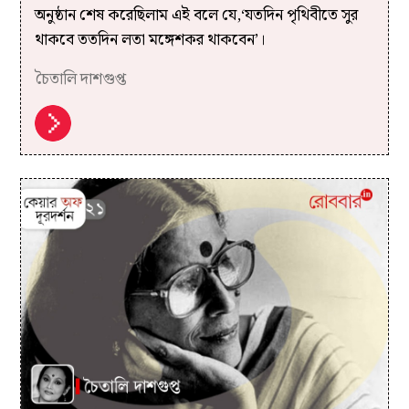
অনুষ্ঠান শেষ করেছিলাম এই বলে যে,‘যতদিন পৃথিবীতে সুর
থাকবে ততদিন লতা মঙ্গেশকর থাকবেন’।
চৈতালি দাশগুপ্ত