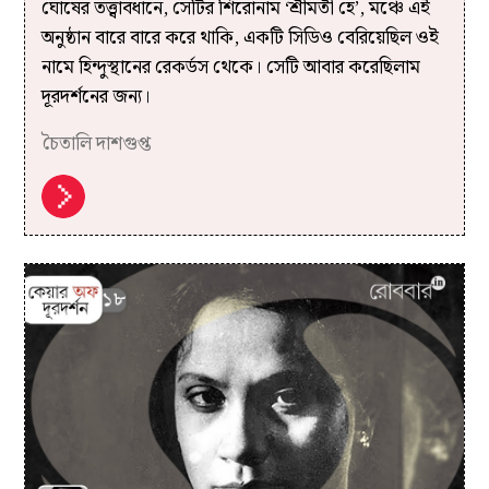
ঘোষের তত্ত্বাবধানে, সেটির শিরোনাম ‘শ্রীমতী হে’, মঞ্চে এই
অনুষ্ঠান বারে বারে করে থাকি, একটি সিডিও বেরিয়েছিল ওই
নামে হিন্দুস্থানের রেকর্ডস থেকে। সেটি আবার করেছিলাম
দূরদর্শনের জন্য।
চৈতালি দাশগুপ্ত