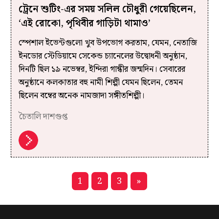
ট্রেনে শুটিং-এর সময় সলিল চৌধুরী গেয়েছিলেন,
‘এই রোকো, পৃথিবীর গাড়িটা থামাও’
স্পেশাল ইভেন্টগুলো খুব উপভোগ করতাম, যেমন, নেতাজি
ইনডোর স্টেডিয়ামে সেকেন্ড চ্যানেলের উদ্বোধনী অনুষ্ঠান,
দিনটি ছিল ১৯ নভেম্বর, ইন্দিরা গান্ধীর জন্মদিন। সেবারের
অনুষ্ঠানে কলকাতার বহু নামী শিল্পী যেমন ছিলেন, তেমন
ছিলেন বম্বের অনেক নামজাদা সঙ্গীতশিল্পী।
চৈতালি দাশগুপ্ত
1
2
3
»