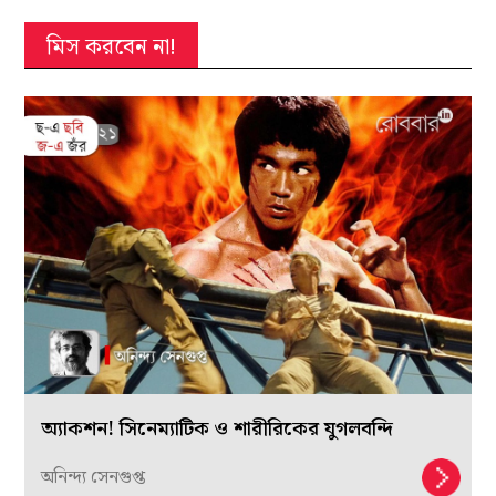
মিস করবেন না!
অ্যাকশন! সিনেম্যাটিক ও শারীরিকের যুগলবন্দি
অনিন্দ্য সেনগুপ্ত