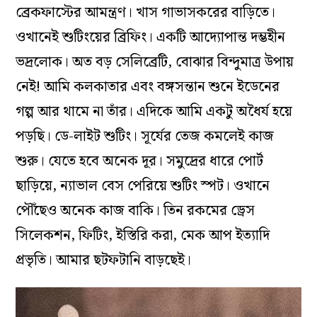
ব্রেকফাস্টের আমন্ত্রণ। খাস গাভাসকরের বাড়িতে।
ওখানেই শুটিংয়ের ব্রিফিং। একটি আদ্যোপান্ত দম্ভহীন
ভদ্রলোক। অত বড় সেলিব্রেটি, বোঝার বিন্দুমাত্র উপায়
নেই! আমি কলকাতার এবং বঙ্গসন্তান শুনে ইডেনের
গল্প আর থামে না তাঁর। এদিকে আমি একটু অধৈর্য হয়ে
পড়ছি। ডে-লাইট শুটিং। সূর্যের তেজ কমলেই কাজ
শুরু। যেতে হবে অনেক দূর। সমুদ্রের ধারে পোর্ট
ছাড়িয়ে, ন্যাভাল বেস পেরিয়ে শুটিং স্পট। ওখানে
পৌঁছেও অনেক কাজ বাকি। তিন রকমের ড্রেস
সিলেকশন, ফিটিং, ইস্তিরি করা, মেক আপ ইত্যাদি
প্রভৃতি। আমার ছটফটানি বাড়ছেই।