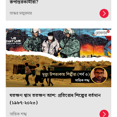
রূপান্তরকামীরা?
ভাস্কর মজুমদার
যতক্ষণ শ্বাস ততক্ষণ আশ: প্রতিরোধ শিল্পের বর্তমান
(১৯৮৭-২০২৩)
সাত্তিক শঙ্খ