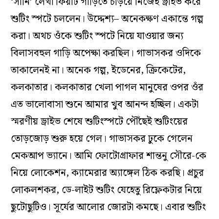
‘সানি’ লেখা ফিয়াট গাড়িতে চড়িয়ে নিজেই ড্রাইভ করে
শুটিং স্পটে চললেন। উদ্দেশ্য– অনেকক্ষণ একান্তে গল্প
করা। অথচ ওঁকে শুটিং স্পটে নিয়ে যাওয়ার জন্য
বিলাসবহুল গাড়ি অপেক্ষা করছিল। গাভাসকর ওদিকে
তাকালেনই না। অনেক গল্প, ইডেনের, ক্রিকেটের,
কলকাতার। কলকাতার খেলা পাগল মানুষের ওপর ওঁর
এত ভালোবাসা শুনে আমার খুব আনন্দ হচ্ছিল। একটা
স্মরণীয় ড্রাইভ শেষে শুটিংস্পটে পৌঁছেই শুটিংয়ের
তোড়জোড় শুরু হয়ে গেল। গাভাসকর ঢুকে গেলেন
মেকআপ ভ্যানে। আমি ফোটোগ্রাফার শান্তনু সৌরে-কে
নিয়ে লোকেশন, ক্যামেরার অ্যাঙ্গেল ঠিক করছি। প্রচুর
লোকলশকর, ডে-লাইট শুটিং যেহেতু রিফ্লেকটার নিয়ে
ছুটোছুটিও। সূর্যের আলোর জোরটা কমছে। এবার শুটিং