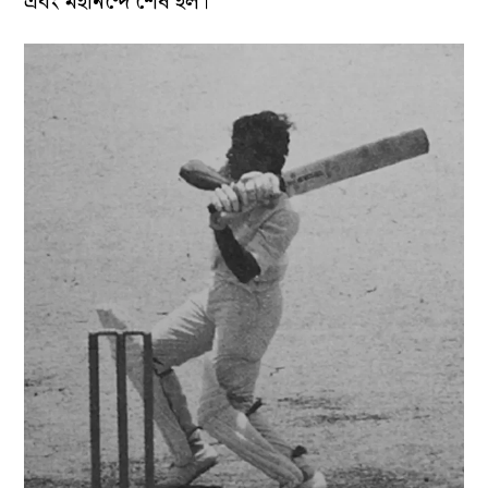
এবং মহানন্দে শেষ হল।