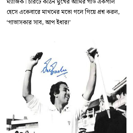
ম্যাজিক। চারটে কঠিন মুখের আর্মির গার্ড একগাল
হেসে একেবারে মাখনের মতো গলে গিয়ে প্রশ্ন করল,
‘গাভাসকার সাব, আপ ইধার!’