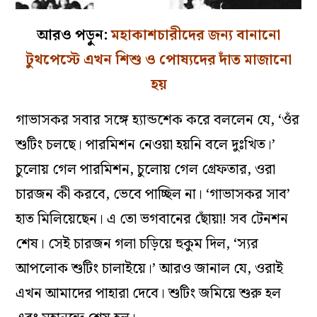
আরও পড়ুন:
মহাকাশচারীদের জন্য বানানো
টুথপেস্টে এখন শিশু ও পোষ্যদের দাঁত মাজানো
হয়
গাভাসকর সবার সঙ্গে হ্যান্ডশেক করে বললেন যে, ‘ওঁর
শুটিং চলছে। পারমিশন নেওয়া হয়নি বলে দুঃখিত।’
চুলোয় গেল পারমিশন, চুলোয় গেল গ্রেফতার, ওরা
চারজন কী করবে, ভেবে পাচ্ছিল না। ‘গাভাসকর সাব’
হাত মিলিয়েছেন। এ তো ভগবানের ছোঁয়া! সব টেনশন
শেষ। সেই চারজন গলা চড়িয়ে হুকুম দিল, ‘স্যর
আপলোক শুটিং চালাইয়ে।’ আরও জানাল যে, ওরাই
এখন আমাদের পাহারা দেবে। শুটিং জমিয়ে শুরু হল