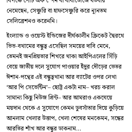
বিপক্ষে পোর্ট অফ স্পেন বা বার্বাডোজে যতবার
নেমেছেন, সেঞ্চুরি বা হাফসেঞ্চুরি করে ন্যূনতম
সেলিব্রেশনও করেননি।
ইংল্যান্ড ও ওয়েস্ট ইন্ডিজের দীর্ঘকালীন ক্রিকেট দ্বৈরথে
ভিভ-বথামের বন্ধুত্ব এসেছিল সময়ের দাবি মেনে,
তেমনই জনপ্রিয়তার শিখরে থাকা আইপিএলের সিঁড়ি
বেয়ে জাতীয় দলে সুযোগ পাওয়ার ইঁদুর দৌড়ের ভেতর
ঈশান-পন্থের এই বন্ধুত্বখানা আর ব্যাটের ওপর লেখা
‘আর পি সেভেন্টিন’– ছোট্ট একটা নাম– খরচ করাল
সামান্য কিছু নিউজ প্রিন্ট– আর আমরাও একঘেয়ে
ময়দান থেকে এ সুযোগে কেমন ডুবসাঁতার দিয়ে কুড়িয়ে
আনলাম খেলার উত্তাপ, খেলা শেষের মনকেমন, সন্ধের
আরতির শাঁখ আর বন্ধুর ডাকনাম…