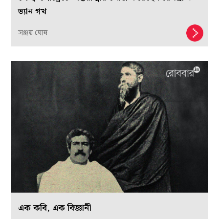
ভ্যান গখ
সঞ্জয় ঘোষ
এক কবি, এক বিজ্ঞানী