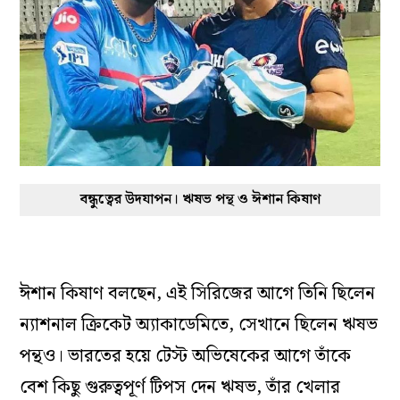
বন্ধুত্বের উদযাপন। ঋষভ পন্থ ও ঈশান কিষাণ
ঈশান কিষাণ বলছেন, এই সিরিজের আগে তিনি ছিলেন
ন্যাশনাল ক্রিকেট অ্যাকাডেমিতে, সেখানে ছিলেন ঋষভ
পন্থও। ভারতের হয়ে টেস্ট অভিষেকের আগে তাঁকে
বেশ কিছু গুরুত্বপূর্ণ টিপস দেন ঋষভ, তাঁর খেলার