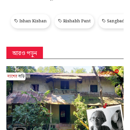
Ishan Kishan
Rishabh Pant
Sangbad Pr
আরও পড়ুন