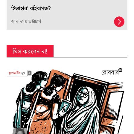
‘ইস্তাহার’ বহিরাগত?
আনন্দময় ভট্টাচার্য
মিস করবেন না!