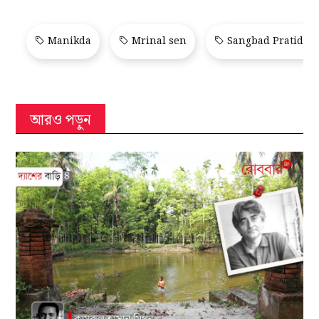
Manikda
Mrinal sen
Sangbad Pratidin
আরও পড়ুন