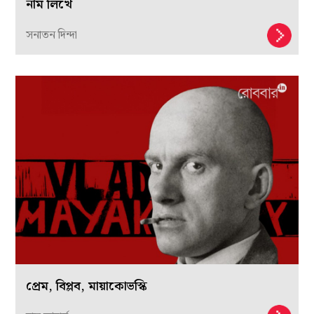
নাম লিখে
সনাতন দিন্দা
প্রেম, বিপ্লব, মায়াকোভস্কি