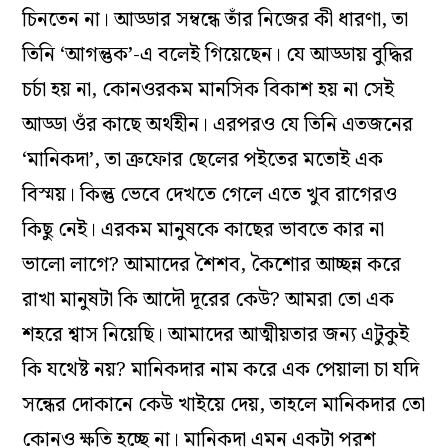
চিনতেন না। আড্ডার সম্বন্ধে তাঁর নিজের কী ধারণা, তা
তিনি ‘আগন্তুক’-এ বলেই গিয়েছেন। যে আড্ডায় বুদ্ধির
চর্চা হয় না, কোনওরকম মানসিক বিকাশ হয় না সেই
আড্ডা ওঁর কাছে অর্থহীন। এরপরও যে তিনি এতজনের
‘মানিকদা’, তা ত্রুফোর ছেলের পইতের মতোই এক
বিস্ময়। কিন্তু ভেবে দেখতে গেলে এতে খুব রাগেরও
কিছু নেই। এরকম মানুষকে কাছের ভাবতে কার না
ভালো লাগে? আমাদের শৈশব, কৈশোর আচ্ছন্ন করে
রাখা মানুষটা কি আদৌ দূরের কেউ? আমরা তো এক
শহরে শ্বাস নিয়েছি। আমাদের আত্মীয়তার জন্য এটুকুই
কি যথেষ্ট নয়? মানিকদার নাম করে এক পেয়ালা চা যদি
সন্ধের দোকানে কেউ খাইয়ে দেয়, তাহলে মানিকদার তো
কোনও ক্ষতি হচ্ছে না। মানিকদা এমন একটা পরশ