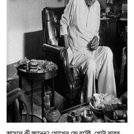
আসলে কী জানেন? গোখেল তো বটেই, গোটা ভারত