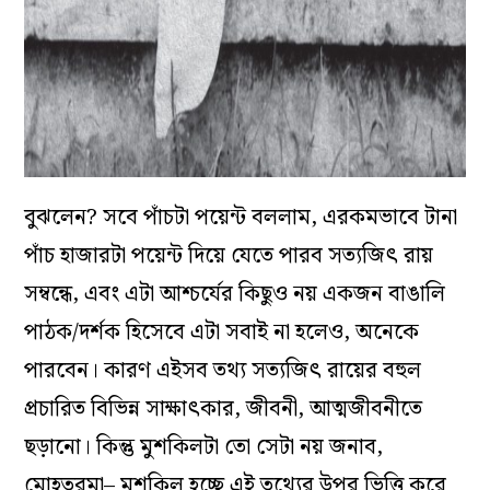
বুঝলেন? সবে পাঁচটা পয়েন্ট বললাম, এরকমভাবে টানা
পাঁচ হাজারটা পয়েন্ট দিয়ে যেতে পারব সত্যজিৎ রায়
সম্বন্ধে, এবং এটা আশ্চর্যের কিছুও নয় একজন বাঙালি
পাঠক/দর্শক হিসেবে এটা সবাই না হলেও, অনেকে
পারবেন। কারণ এইসব তথ্য সত্যজিৎ রায়ের বহুল
প্রচারিত বিভিন্ন সাক্ষাৎকার, জীবনী, আত্মজীবনীতে
ছড়ানো। কিন্তু মুশকিলটা তো সেটা নয় জনাব,
মোহতরমা– মুশকিল হচ্ছে এই তথ্যের উপর ভিত্তি করে