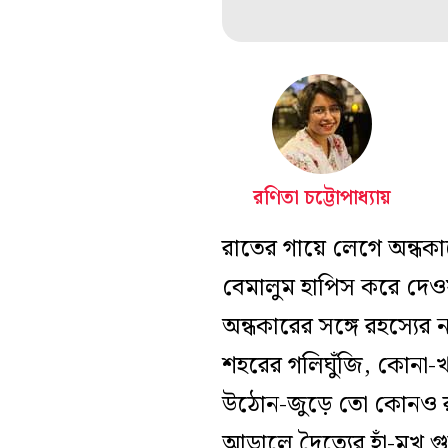
রণিতা চট্টোপাধ্যায়
রাতের গায়ে লেগে অন্ধকা
বেমালুম হাপিস করে দেও
অন্ধকারের সঙ্গে রহস্যে
শহরের গলিঘুঁজি, কোনা
উঠোন-জুড়ে তো কোনও রহস
আড়ালে দৈত্যের হাঁ-মুখ