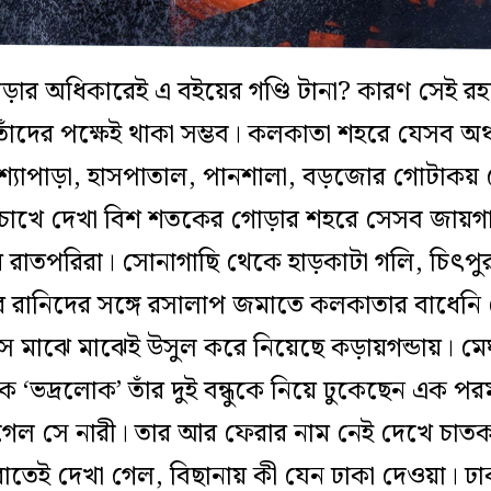
র পড়ার অধিকারেই এ বইয়ের গণ্ডি টানা? কারণ সেই রহ
তাঁদের পক্ষেই থাকা সম্ভব। কলকাতা শহরে যেসব 
বেশ্যাপাড়া, হাসপাতাল, পানশালা, বড়জোর গোটাকয় রে
 চোখে দেখা বিশ শতকের গোড়ার শহরে সেসব জায়গায়
র রাতপরিরা। সোনাগাছি থেকে হাড়কাটা গলি, চিৎপু
াতের রানিদের সঙ্গে রসালাপ জমাতে কলকাতার বাধে
ে মাঝে মাঝেই উসুল করে নিয়েছে কড়ায়গন্ডায়। মেঘ
‘ভদ্রলোক’ তাঁর দুই বন্ধুকে নিয়ে ঢুকেছেন এক পরমা
েল সে নারী। তার আর ফেরার নাম নেই দেখে চাতক 
েই দেখা গেল, বিছানায় কী যেন ঢাকা দেওয়া। ঢা