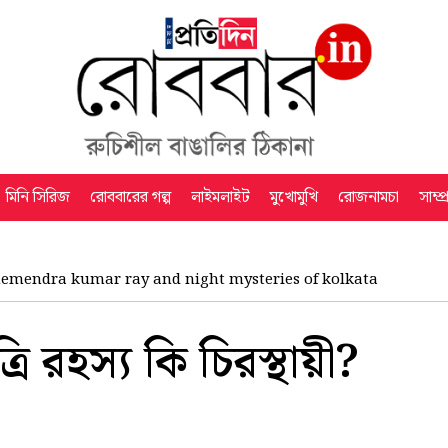
মিনি সিরিজ
রোববারের গল্প
লাইমলাইট
মুখোমুখি
রোজনামচা
সাম্প
emendra kumar ray and night mysteries of kolkata
ি রহস্য কি চিরস্থায়ী?