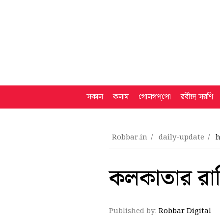
সকাল
কলাম
গোলগপ্‌পো
রবীন্দ্র সরণি
Robbar.in
daily-update
h
কলকাতার রাত্র
Published by:
Robbar Digital