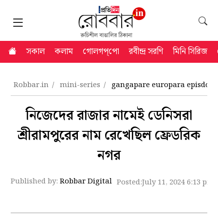
সকাল
কলাম
গোলগপ্‌পো
রবীন্দ্র সরণি
মিনি সিরিজ
Robbar.in
mini-series
gangapare europara episdoe 
নিজেদের রাজার নামেই ডেনিসরা
শ্রীরামপুরের নাম রেখেছিল ফ্রেডরিক
নগর
Published by:
Robbar Digital
Posted:
July 11, 2024 6:13 pm