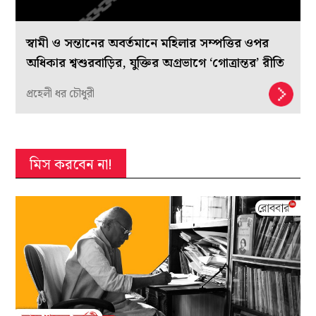
স্বামী ও সন্তানের অবর্তমানে মহিলার সম্পত্তির ওপর
অধিকার শ্বশুরবাড়ির, যুক্তির অগ্রভাগে ‘গোত্রান্তর’ রীতি
প্রহেলী ধর চৌধুরী
মিস করবেন না!