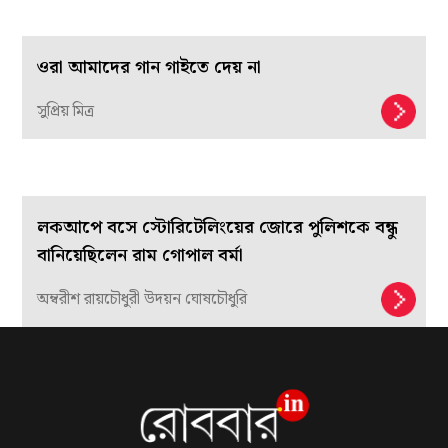
ওরা আমাদের গান গাইতে দেয় না
সুপ্রিয় মিত্র
লকআপে বসে স্টোরিটেলিংয়ের জোরে পুলিশকে বন্ধু
বানিয়েছিলেন রাম গোপাল বর্মা
অম্বরীশ রায়চৌধুরী উদয়ন ঘোষচৌধুরি