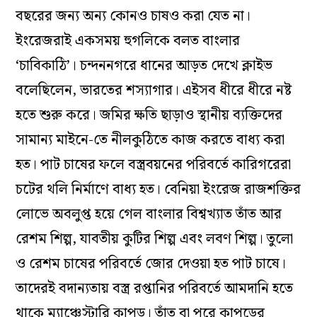
বছরের জন্য অন্য কোনও চাষও করা যেত না।
ইংরেজরাই একসময় হুগলিকে বলত বাংলার
‘চাবিকাঠি’। চন্দননগরে ধানের আড়ত দেখে ক্লাইভ
বলেছিলেন, ভারতের শস্যাগার। এইসব ধীরে ধীরে নষ্ট
হতে শুরু করে। জমির ক্ষতি ছাড়াও স্থানীয় ব্যক্তিদের
সামান্য মাইনে-তে নীলকুঠিতে কাজ করতে বাধ্য করা
হত। পাট চাষের ফলে বস্ত্রবয়নের পরিবর্তে কারিগরেরা
চটের থলি নির্মাণে বাধ্য হত। বেনিয়া ইংরেজ রাজশক্তির
লোভে অবলুপ্ত হয়ে গেল বাংলার বিশ্বখ্যাত তাঁত আর
রেশম শিল্প, যাবতীয় কুটির শিল্প এবং লবণ শিল্প। তুলো
ও রেশম চাষের পরিবর্তে জোর দেওয়া হত পাট চাষে।
তাদেরই বদান্যতায় বস্ত্র রপ্তানির পরিবর্তে আমদানি হতে
থাকে ম্যাঞ্চেস্টারি কাপড়। তাঁত বা পরে কাপড়ের