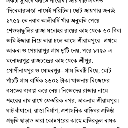
একটা সুবিধে করতে পারেনি। জায়গাটি এখনও
‘দিনেমারডাঙা’ নামেই পরিচিত। ছোট জায়গার জন্যই
১৭৫৫-তে নবাব আলীবর্দি খাঁর অনুমতি পেয়ে
শেওড়াফুলির রাজা মনোহর রায়ের কাছ থেকে ৬০ বিঘা
জমি ইজারা নিয়ে তারা চলে আসে শ্রীরামপুরে। প্রথমে
আকনা ও পেয়ারাপুর গ্রাম দু’টি নেয়, পরে ১৭৫৯-এ
মনোহরপুত্র রাজচন্দ্রের কাছ থেকে শ্রীপুর,
গোপীনাথপুর ও মোহনপুর– গ্রাম তিনটি নিয়ে, মোট
পাঁচটি গ্রাম বার্ষিক ১৬০১ টাকা খাজনায় নিজেদের
বসতের ব্যবস্থা করে নেয়। নিজেদের রাজার নামে
শহরের নাম রাখে ফ্রেডরিক নগর, ডাকনাম শ্রীরামপুর।
ঘাট বাঁধানো, রাস্তা নির্মাণ, প্রশাসনিক বাড়িঘর প্রতিষ্ঠা
প্রভৃতি ছাড়াও তারা কোন্নগরের কাছে হাতিরকুল নামক