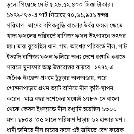
তুলো গিয়েছে মোট ৫,২৮,৫২,৪০০ সিক্কা টাকার।
১৮৭২-’৭৩-এ পাট গিয়েছে ৭০,৬১,৯৫১ হন্দর
পরিমাণ। তাদের বণিকবুদ্ধি বাংলার উর্বর ফসল ক্ষেতে
খাদ্য ফসলের পরিবর্তে বাণিজ্য ফসল উৎপাদনে তৎপর
হয়। তারা বুঝেছিল ধান, গম, আখের পরিবর্তে নীল, পাট
ইত্যাদি বাণিজ্য ফসল ফলিয়ে অন্য দেশে রপ্তানি করতে
পারলে মুনাফার অঙ্ক উত্তরোত্তর বাড়বে। ১৭৭২-এ
জনৈক ইংরেজ প্রথমে চুঁচুড়ার তালডাঙায়, পরে
গোন্দলপাড়ায় প্রথম ভ্যাট বানিয়ে নীল কুঠি-স্থাপন
করেন। মাত্র বছর দশেকের মধ্যেই ১৭৮৩-তে বাংলা
থেকে কেবল ইংল্যান্ডে নীল রপ্তানি হয়েছিল ১৩০০
মণ। ১৮০৪-’০৫ সালে পরিমাণ দাঁড়ায় ৬২ হাজার মণ।
ধানী জমিতে নীল চাষের ফলে ওই জমিতে বেশ কয়েক