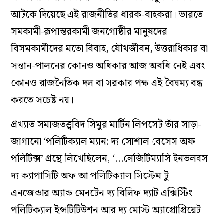
আটকে দিয়েছে এই রাজনীতির ধারক-বাহকরা। ভারতে
সমকামী-রূপান্তরকামী জনগোষ্ঠীর মানুষদের
বিসমকামীদের মতো বিবাহ, যৌথজীবন, উত্তরাধিকার বা
সন্তান-পালনের কোনও অধিকার আজ অবধি নেই এবং
কোনও রাজনৈতিক দল বা সরকার পক্ষ এই বৈষম্য বন্ধ
করতে সচেষ্ট নয়।
প্রখ্যাত সমাজতত্ত্ববিদ সিমুর মার্টিন লিপসেট তাঁর সাড়া-
জাগানো ‘পলিটিক্যাল ম্যান: দ্য সোশাল বেসেস অফ
পলিটিক্স’ গ্রন্থে লিখেছিলেন, ‘…লেজিটিম্যাসি ইনভলবস
দ্য ক্যাপাসিটি অফ আ পলিটিক্যাল সিস্টেম টু
এনজেন্ডার অ্যান্ড মেনটেন দ্য বিলিফ দ্যাট এক্সিস্টিং
পলিটিক্যাল ইন্সটিটিউশন আর দ্য মোস্ট অ্যাপ্রোপ্রিয়েট