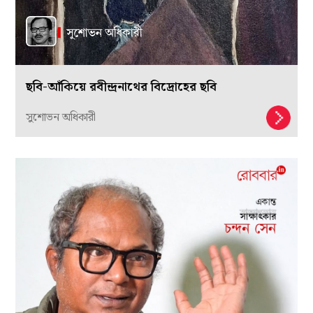
ছবি-আঁকিয়ে রবীন্দ্রনাথের বিদ্রোহের ছবি
সুশোভন অধিকারী