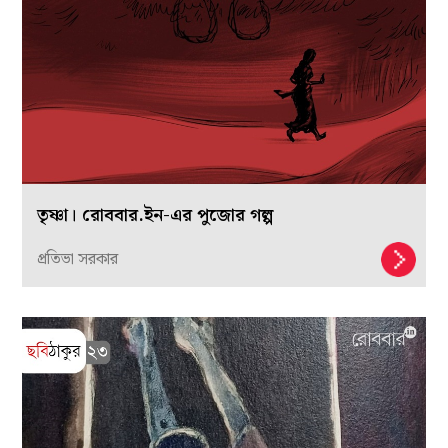
তৃষ্ণা। রোববার.ইন-এর পুজোর গল্প
প্রতিভা সরকার