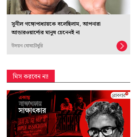
সুনীল গঙ্গোপাধ্যায়কে বলেছিলাম, আপনারা
আন্ডারওয়ার্ল্ডের মানুষ চেনেনই না
উদয়ন ঘোষচৌধুরি
মিস করবেন না!