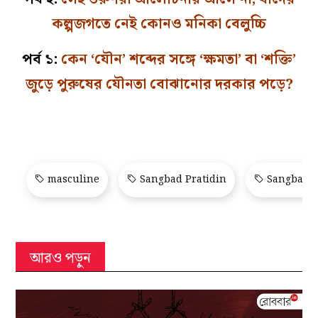
কল্পজগতে নেই কোনও মনিকা বেলুচ্চি
পর্ব ১:
কেন ‘যৌন’ শব্দের সঙ্গে ‘ক্ষমতা’ বা ‘শক্তি’
জুড়ে পুরুষের যৌনতা বোঝানোর দরকার পড়ে?
masculine
Sangbad Pratidin
Sangbad P
আরও পড়ুন