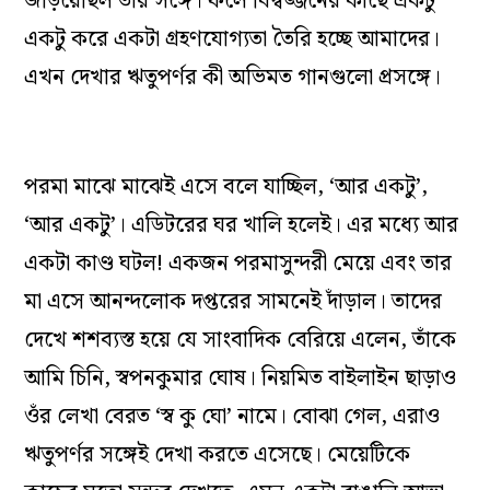
জড়িয়েছিল তাঁর সঙ্গে। ফলে বিদ্বজ্জনের কাছে একটু
একটু করে একটা গ্রহণযোগ‌্যতা তৈরি হচ্ছে আমাদের।
এখন দেখার ঋতুপর্ণর কী অভিমত গানগুলো প্রসঙ্গে।
পরমা মাঝে মাঝেই এসে বলে যাচ্ছিল, ‘আর একটু’,
‘আর একটু’। এডিটরের ঘর খালি হলেই। এর মধ‌্যে আর
একটা কাণ্ড ঘটল! একজন পরমাসুন্দরী মেয়ে এবং তার
মা এসে আনন্দলোক দপ্তরের সামনেই দাঁড়াল। তাদের
দেখে শশব‌্যস্ত হয়ে যে সাংবাদিক বেরিয়ে এলেন, তাঁকে
আমি চিনি, স্বপনকুমার ঘোষ। নিয়মিত বাইলাইন ছাড়াও
ওঁর লেখা বেরত ‘স্ব কু ঘো’ নামে। বোঝা গেল, এরাও
ঋতুপর্ণর সঙ্গেই দেখা করতে এসেছে। মেয়েটিকে