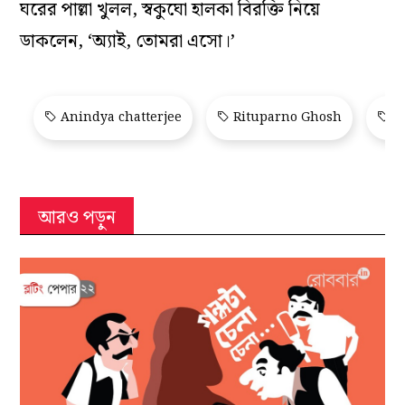
ঘরের পাল্লা খুলল, স্বকুঘো হালকা বিরক্তি নিয়ে
ডাকলেন, ‘অ‌্যাই, তোমরা এসো।’
Anindya chatterjee
Rituparno Ghosh
Sa
আরও পড়ুন