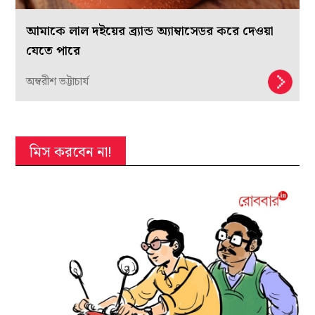
আমাকে লাল দইয়ের ব্র্যান্ড অ্যাম্বাসেডর করে দেওয়া
যেতে পারে
অম্বরীশ ভট্টাচার্য
মিস করবেন না!