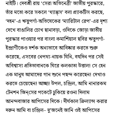
নাইটি। দেবশ্রী রায় ‘সেরা অভিনেত্রী’ জাতীয় পুরস্কারে,
তাঁর মতো করে সকলে ‘থ‌্যাঙ্ক্‌স’ বলা প্র্যাকটিস করছে,
‘দহন’-এ ঋতুপর্ণা-অভিষেকের ‘ম‌্যারিটাল রেপ’-এর দৃশ‌্য
দেখে বাঙালির চোখ ছানাবড়া, ওদিকে জোড়া জাতীয়
পুরস্কার পাওয়ার পর বাংলা কমার্শিয়াল ছবির ঋতুপর্ণা-
ইন্দ্রাণীকেও দর্শক অন্যভাবে আবিষ্কার করতে শুরু
করেছে, এসবের নেপথ্য-নায়ক যিনি, বহুদিন পর সেই
অবিশ্বাস‌্য প্রতিভাবানকে ঘিরে কলকাতা উত্তাল! সে হেন
এক মানুষ আমাদের গান শুনে পছন্দ করেছেন! দেখাও
করতে চেয়েছেন! আচ্ছা! উপল, চন্দ্রিল, আমি নানারকম
টেনশন জিন্‌সের পকেটে ঢুকিয়ে রওনা দিলাম
আনন্দবাজার আপিসের দিকে। দীর্ঘকাল ফ্রিল‌্যান্স করার
দরুন আমি বা চন্দ্রিল– দু’জনেই জানি ওই আপিসের