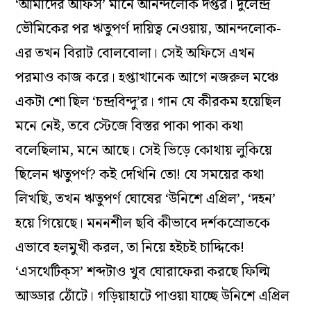
‘আমাদের অফিস’ মানে আনন্দলোক দপ্তর। দুলেন্দ্র
ভৌমিকের পর ঋতুপর্ণ দায়িত্ব নেওয়ায়, আনন্দলোক-
এর তখন বিরাট বোলবোলা। সেই অফিসে এখন
পরমাও কাজ করে। হপ্তাখানেক আগে নজরুল মঞ্চে
একটা শো ছিল ‘চন্দ্রবিন্দু’র। গান যে কীরকম হয়েছিল
মনে নেই, তবে স্টেজে বিস্তর পাকা পাকা কথা
বলেছিলাম, মনে আছে। সেই ভিড়ে কোথায় লুকিয়ে
ছিলেন ঋতুপর্ণ? কই দেখিনি তো! যে সময়ের কথা
লিখছি, তখন ঋতুপর্ণ ঘোষের ‘উনিশে এপ্রিল’, ‘দহন’
হয়ে গিয়েছে। মননশীল ছবি কীভাবে দর্শকস্রোতকে
এভাবে হলমুখী করল, তা নিয়ে হইচই চাদ্দিকে!
‘এসথেটিক্‌স’ শব্দটাও খুব ঘোরাফেরা করছে ফিল্মি
আড্ডার ঠোঁটে। গড়িয়াহাটে পাওয়া যাচ্ছে উনিশে এপ্রিল