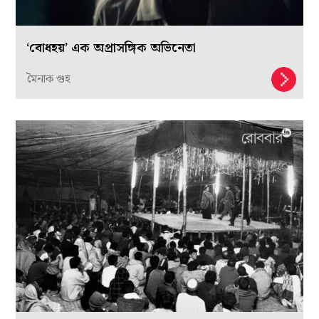
‘বোধহয়’ এক অপ্রাসঙ্গিক অভিনেতা
মৈনাক গুহ