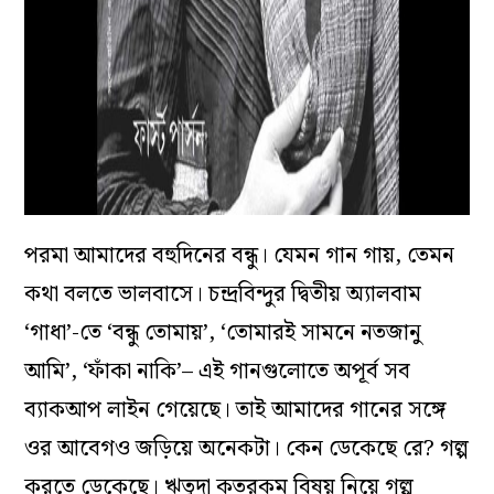
পরমা আমাদের বহুদিনের বন্ধু। যেমন গান গায়, তেমন
কথা বলতে ভালবাসে। চন্দ্রবিন্দুর দ্বিতীয় অ‌্যালবাম
‘গাধা’-তে ‘বন্ধু তোমায়’, ‘তোমারই সামনে নতজানু
আমি’, ‘ফাঁকা নাকি’– এই গানগুলোতে অপূর্ব সব
ব‌্যাকআপ লাইন গেয়েছে। তাই আমাদের গানের সঙ্গে
ওর আবেগও জড়িয়ে অনেকটা। কেন ডেকেছে রে? গল্প
করতে ডেকেছে। ঋতুদা কতরকম বিষয় নিয়ে গল্প