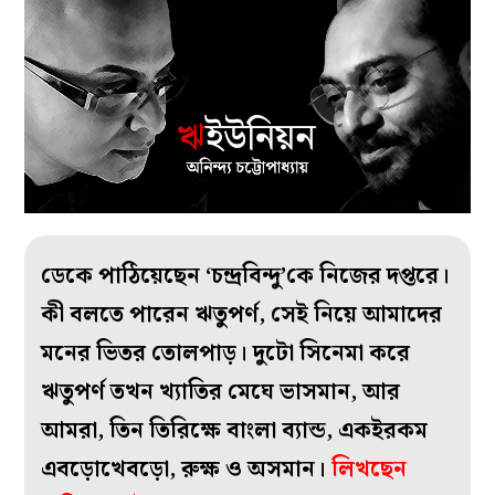
ডেকে পাঠিয়েছেন ‘চন্দ্রবিন্দু’কে নিজের দপ্তরে।
কী বলতে পারেন ঋতুপর্ণ, সেই নিয়ে আমাদের
মনের ভিতর তোলপাড়। দুটো সিনেমা করে
ঋতুপর্ণ তখন খ‌্যাতির মেঘে ভাসমান, আর
আমরা, তিন তিরিক্ষে বাংলা ব‌্যান্ড, একইরকম
এবড়োখেবড়ো, রুক্ষ ও অসমান।
লিখছেন