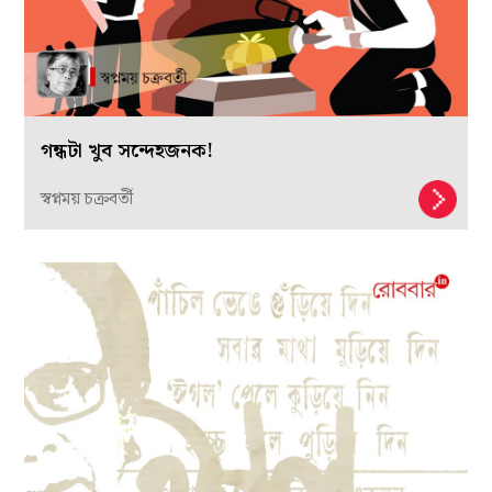
গন্ধটা খুব সন্দেহজনক!
স্বপ্নময় চক্রবর্তী