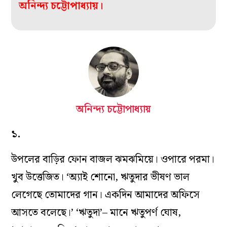
অনিন্দ‌্য চট্টোপাধ‌্যায়।
অনিন্দ্য চট্টোপাধ্যায়
১.
উপলের বাড়ির ফোন বাজল ঝমঝমিয়ে। ওপারে পরমা।
খুব উত্তেজিত। ‘অ‌্যাই শোনো, ঋতুদার ভীষণ ভাল
লেগেছে তোমাদের গান। একদিন আমাদের অফিসে
আসতে বলেছে।’ ‘ঋতুদা’– মানে ঋতুপর্ণ ঘোষ,