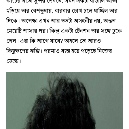
কাচের মতো সুন্দর দেখতে, এমন একটা বাঙালি আভা
ছড়িয়ে তার বেশভূষায়, বারবার চোখ চলে যাচ্ছিল তার
দিকে। অপেক্ষা এখন আর ততটা অসহনীয় নয়, অন্তত
মেয়েটি আসার পর। কিন্তু একটা টেনশন তার সঙ্গে ঢুকে
গেল। এরা কি আগে যাবে? তাহলে তো আরও
কিছুক্ষণের ঝক্কি। পরমাও ব‌্যস্ত হয়ে পড়েছে নিজের
ডেস্কে।